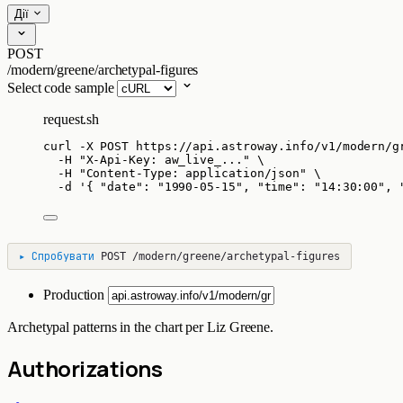
Дії
POST
/modern/greene/archetypal-figures
Select code sample
request.sh
curl
-X
POST
https://api.astroway.info/v1/modern/g
-H
"
X-Api-Key: aw_live_...
"
\
-H
"
Content-Type: application/json
"
\
-d
'
{ "date": "1990-05-15", "time": "14:30:00", 
▸
Спробувати
POST
/modern/greene/archetypal-figures
Production
Archetypal patterns in the chart per Liz Greene.
Authorizations