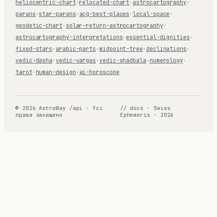
heliocentric-chart
·
relocated-chart
·
astrocartography
·
parans
·
star-parans
·
acg-best-places
·
local-space
·
geodetic-chart
·
solar-return-astrocartography
·
astrocartography-interpretations
·
essential-dignities
·
fixed-stars
·
arabic-parts
·
midpoint-tree
·
declinations
·
vedic-dasha
·
vedic-vargas
·
vedic-shadbala
·
numerology
·
tarot
·
human-design
·
ai-horoscope
© 2026 AstroWay /api · Усі
// docs · Swiss
права захищено
Ephemeris · 2026