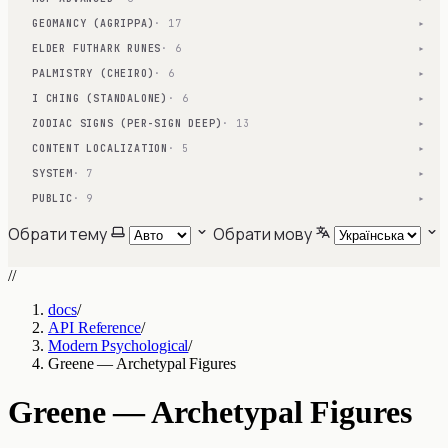
GEOMANCY (AGRIPPA)
· 17
▾
ELDER FUTHARK RUNES
· 6
▾
PALMISTRY (CHEIRO)
· 6
▾
I CHING (STANDALONE)
· 6
▾
ZODIAC SIGNS (PER-SIGN DEEP)
· 13
▾
CONTENT LOCALIZATION
· 5
▾
SYSTEM
· 7
▾
PUBLIC
· 9
▾
Обрати тему
Обрати мову
//
docs
/
API Reference
/
Modern Psychological
/
Greene — Archetypal Figures
Greene — Archetypal Figures