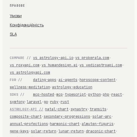
ПРАВОВЕ
Умови
Конфіденційність
SLA
vs astrology-api.io
·
vs prokerala.com
·
COMPARE //
vs roxyapi.com
·
vs humandesign.ai
·
vs vedicastroapi.com
·
vs astrologyapi.com
dating-apps
·
ai-agents
·
horoscope-content
·
FOR //
wellness-meditation
·
astrology-education
mcp-hosted
·
mcp
·
typescript
·
python
·
php
·
react
·
SDKS //
symfony
·
laravel
·
go
·
ruby
·
rust
natal-chart
·
synastry
·
transits
·
ASTROLOGY-API //
composite-chart
·
secondary-progressions
·
solar-arc
·
annual-profections
·
harmonic-chart
·
almuten-figuris
·
gene-keys
·
solar-return
·
lunar-return
·
draconic-chart
·