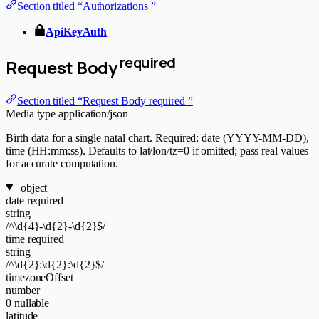
Section titled “Authorizations ”
ApiKeyAuth
required
Request Body
Section titled “Request Body required ”
Media type
application/json
Birth data for a single natal chart. Required: date (YYYY-MM-DD),
time (HH:mm:ss). Defaults to lat/lon/tz=0 if omitted; pass real values
for accurate computation.
object
date
required
string
/^\d{4}-\d{2}-\d{2}$/
time
required
string
/^\d{2}:\d{2}:\d{2}$/
timezoneOffset
number
0
nullable
latitude