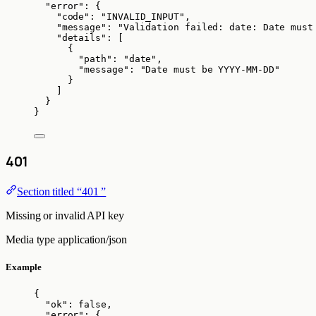
"error"
: {
"code"
: 
"
INVALID_INPUT
"
,
"message"
: 
"
Validation failed: date: Date must
"details"
: [
{
"path"
: 
"
date
"
,
"message"
: 
"
Date must be YYYY-MM-DD
"
}
]
}
}
401
Section titled “401 ”
Missing or invalid API key
Media type
application/json
Example
{
"ok"
: 
false
,
"error"
: {