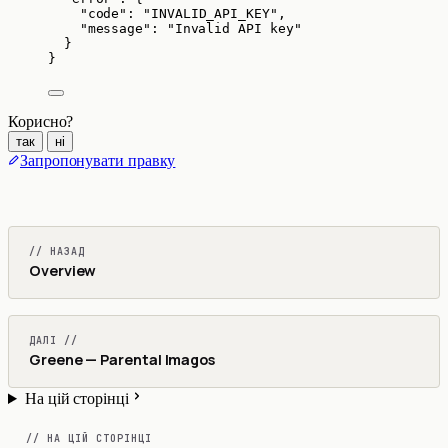
"code"
: 
"
INVALID_API_KEY
"
,
"message"
: 
"
Invalid API key
"
}
}
Корисно?
так
ні
Запропонувати правку
// НАЗАД
Overview
ДАЛІ //
Greene — Parental Imagos
На цій сторінці
// НА ЦІЙ СТОРІНЦІ