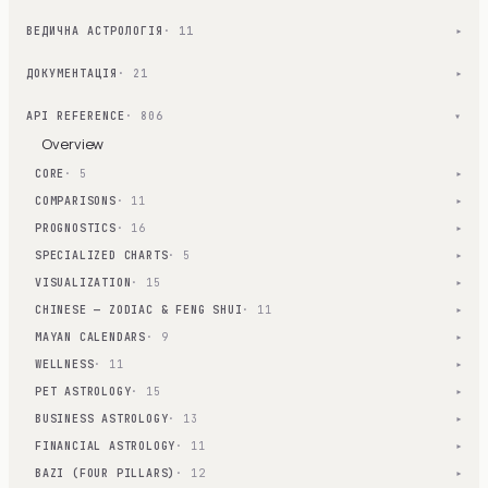
ВЕДИЧНА АСТРОЛОГІЯ
· 11
▾
ДОКУМЕНТАЦІЯ
· 21
▾
API REFERENCE
· 806
▾
Overview
CORE
· 5
▾
COMPARISONS
· 11
▾
PROGNOSTICS
· 16
▾
SPECIALIZED CHARTS
· 5
▾
VISUALIZATION
· 15
▾
CHINESE — ZODIAC & FENG SHUI
· 11
▾
MAYAN CALENDARS
· 9
▾
WELLNESS
· 11
▾
PET ASTROLOGY
· 15
▾
BUSINESS ASTROLOGY
· 13
▾
FINANCIAL ASTROLOGY
· 11
▾
BAZI (FOUR PILLARS)
· 12
▾