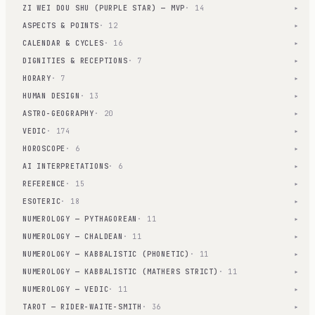
ZI WEI DOU SHU (PURPLE STAR) — MVP
· 14
▾
ASPECTS & POINTS
· 12
▾
CALENDAR & CYCLES
· 16
▾
DIGNITIES & RECEPTIONS
· 7
▾
HORARY
· 7
▾
HUMAN DESIGN
· 13
▾
ASTRO-GEOGRAPHY
· 20
▾
VEDIC
· 174
▾
HOROSCOPE
· 6
▾
AI INTERPRETATIONS
· 6
▾
REFERENCE
· 15
▾
ESOTERIC
· 18
▾
NUMEROLOGY — PYTHAGOREAN
· 11
▾
NUMEROLOGY — CHALDEAN
· 11
▾
NUMEROLOGY — KABBALISTIC (PHONETIC)
· 11
▾
NUMEROLOGY — KABBALISTIC (MATHERS STRICT)
· 11
▾
NUMEROLOGY — VEDIC
· 11
▾
TAROT — RIDER-WAITE-SMITH
· 36
▾