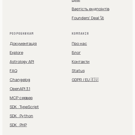
Вартість ендпоінтів
Founders' Deal 🚀
РОЗРОБНИКАМ
КОМПАНІЯ
Документація
Про нас
Explore
Блог
Astrology API
Контакти
FAQ
Status
Changelog
GDPR / EU 🇪🇺
OpenAPI 3.1
MCP сервер
SDK · TypeScript
SDK · Python
SDK · PHP