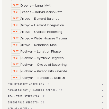
Greene — Lunar Myth
POST
Greene — Individuation Path
POST
Arroyo — Element Balance
POST
Arroyo — Element Integration
POST
Arroyo — Cycle of Becoming
POST
Arroyo — Water Houses Trauma
POST
Arroyo — Relational Map
POST
Rudhyar — Lunation Phase
POST
Rudhyar — Symbolic Degrees
POST
Rudhyar — Cycles of Becoming
POST
Rudhyar — Personality Keynote
POST
Rudhyar — Transits as Rebirth
POST
EVOLUTIONARY ASTROLOGY
· 6
▾
COSMOBIOLOGY / HAMBURG SCHOOL
· 11
▾
REAL-TIME STREAMING
· 11
▾
EMBEDDABLE WIDGETS
· 15
▾
MCP ADVANCED
· 6
▾