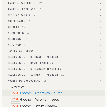
TAROT — MARSEILLE
· 22
▾
TAROT — LENORMAND
· 11
▾
DESTINY MATRIX
· 2
▾
WHITE-LABEL
· 6
▾
REPORTS
· 17
▾
AI REPORTS
· 6
▾
WEBHOOKS
· 16
▾
AI & MCP
· 8
▾
FAMILY ASTROLOGY
· 6
▾
HELLENISTIC — BRENNAN TRADITION
· 11
▾
HELLENISTIC — HAND TRADITION
· 11
▾
HELLENISTIC — GREENBAUM TRADITION
· 11
▾
HELLENISTIC — SCHMIDT TRADITION
· 11
▾
MODERN PSYCHOLOGICAL
· 16
▾
Overview
Greene — Archetypal Figures
POST
Greene — Parental Imagos
POST
Greene — Saturn Shadow
POST