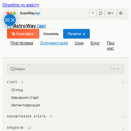
Перейти до вмісту
UK
AstroWay
/api
AstroWay
/api
🚀 Founders'
Консоль
Почати →
Платформа
Документація
Ціни
Блог
Про
нас
Пошук
Ctrl
K
СТАРТ
· 3
▾
Огляд
Швидкий старт
Автентифікація
НАЛАШТУВАННЯ АГЕНТА
· 8
▾
ПРОДУКТИ
· 12
▾