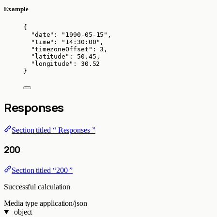
Example
{
"date"
: 
"
1990-05-15
"
,
"time"
: 
"
14:30:00
"
,
"timezoneOffset"
: 
3
,
"latitude"
: 
50.45
,
"longitude"
: 
30.52
}
Responses
Section titled “ Responses ”
200
Section titled “200 ”
Successful calculation
Media type
application/json
object