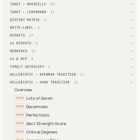
TAROT — MARSEILLE
· 22
▾
TAROT — LENORMAND
· 11
▾
DESTINY MATRIX
· 2
▾
WHITE-LABEL
· 6
▾
REPORTS
· 17
▾
AI REPORTS
· 6
▾
WEBHOOKS
· 16
▾
AI & MCP
· 8
▾
FAMILY ASTROLOGY
· 6
▾
HELLENISTIC — BRENNAN TRADITION
· 11
▾
HELLENISTIC — HAND TRADITION
· 11
▾
Overview
Lots of Seven
POST
Decennials
POST
Perfections
POST
Sect Strength Score
POST
Critical Degrees
POST