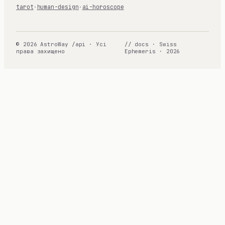
tarot
·
human-design
·
ai-horoscope
© 2026 AstroWay /api · Усі
// docs · Swiss
права захищено
Ephemeris · 2026