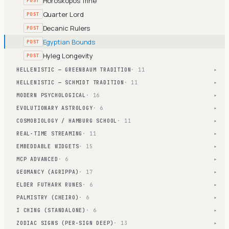
Horoskopos Trine
POST
Quarter Lord
POST
Decanic Rulers
POST
Egyptian Bounds
POST
Hyleg Longevity
POST
HELLENISTIC — GREENBAUM TRADITION
· 11
▾
HELLENISTIC — SCHMIDT TRADITION
· 11
▾
MODERN PSYCHOLOGICAL
· 16
▾
EVOLUTIONARY ASTROLOGY
· 6
▾
COSMOBIOLOGY / HAMBURG SCHOOL
· 11
▾
REAL-TIME STREAMING
· 11
▾
EMBEDDABLE WIDGETS
· 15
▾
MCP ADVANCED
· 6
▾
GEOMANCY (AGRIPPA)
· 17
▾
ELDER FUTHARK RUNES
· 6
▾
PALMISTRY (CHEIRO)
· 6
▾
I CHING (STANDALONE)
· 6
▾
ZODIAC SIGNS (PER-SIGN DEEP)
· 13
▾