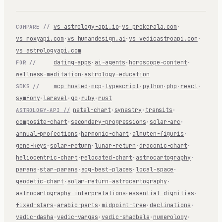
vs astrology-api.io
·
vs prokerala.com
·
COMPARE //
vs roxyapi.com
·
vs humandesign.ai
·
vs vedicastroapi.com
·
vs astrologyapi.com
dating-apps
·
ai-agents
·
horoscope-content
·
FOR //
wellness-meditation
·
astrology-education
mcp-hosted
·
mcp
·
typescript
·
python
·
php
·
react
·
SDKS //
symfony
·
laravel
·
go
·
ruby
·
rust
natal-chart
·
synastry
·
transits
·
ASTROLOGY-API //
composite-chart
·
secondary-progressions
·
solar-arc
·
annual-profections
·
harmonic-chart
·
almuten-figuris
·
gene-keys
·
solar-return
·
lunar-return
·
draconic-chart
·
heliocentric-chart
·
relocated-chart
·
astrocartography
·
parans
·
star-parans
·
acg-best-places
·
local-space
·
geodetic-chart
·
solar-return-astrocartography
·
astrocartography-interpretations
·
essential-dignities
·
fixed-stars
·
arabic-parts
·
midpoint-tree
·
declinations
·
vedic-dasha
·
vedic-vargas
·
vedic-shadbala
·
numerology
·