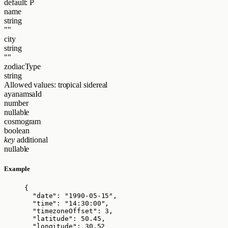
default: P
name
string
""
city
string
""
zodiacType
string
Allowed values:
tropical
sidereal
ayanamsaId
number
nullable
cosmogram
boolean
key
additional
nullable
Example
{
"date"
: 
"
1990-05-15
"
,
"time"
: 
"
14:30:00
"
,
"timezoneOffset"
: 
3
,
"latitude"
: 
50.45
,
"longitude"
: 
30.52