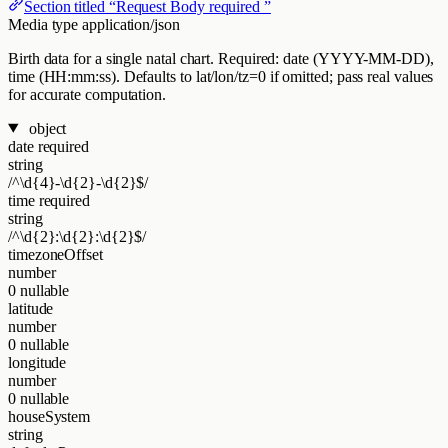
Section titled “Request Body required ”
Media type
application/json
Birth data for a single natal chart. Required: date (YYYY-MM-DD),
time (HH:mm:ss). Defaults to lat/lon/tz=0 if omitted; pass real values
for accurate computation.
object
date
required
string
/^\d{4}-\d{2}-\d{2}$/
time
required
string
/^\d{2}:\d{2}:\d{2}$/
timezoneOffset
number
0
nullable
latitude
number
0
nullable
longitude
number
0
nullable
houseSystem
string