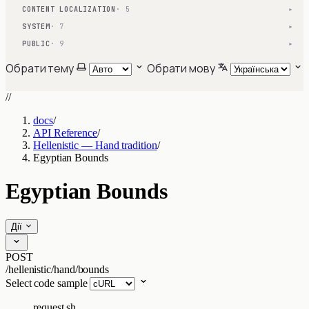
CONTENT LOCALIZATION
· 5
▾
SYSTEM
· 7
▾
PUBLIC
· 9
▾
Обрати тему
Обрати мову
//
docs
/
API Reference
/
Hellenistic — Hand tradition
/
Egyptian Bounds
Egyptian Bounds
Дії
POST
/hellenistic/hand/bounds
Select code sample
request.sh