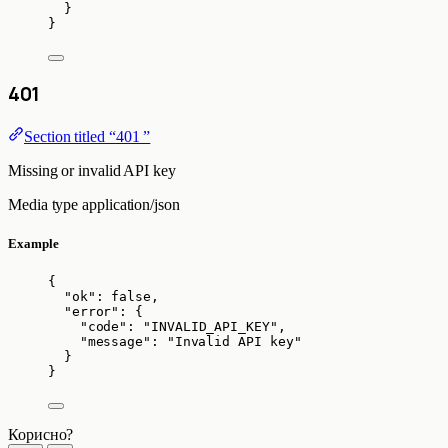
}
}
401
Section titled “401 ”
Missing or invalid API key
Media type
application/json
Example
{
"ok"
: 
false
,
"error"
: {
"code"
: 
"
INVALID_API_KEY
"
,
"message"
: 
"
Invalid API key
"
}
}
Корисно?