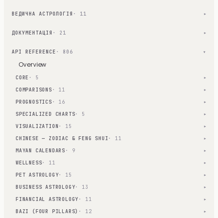
ВЕДИЧНА АСТРОЛОГІЯ
· 11
▾
ДОКУМЕНТАЦІЯ
· 21
▾
API REFERENCE
· 806
▾
Overview
CORE
· 5
▾
COMPARISONS
· 11
▾
PROGNOSTICS
· 16
▾
SPECIALIZED CHARTS
· 5
▾
VISUALIZATION
· 15
▾
CHINESE — ZODIAC & FENG SHUI
· 11
▾
MAYAN CALENDARS
· 9
▾
WELLNESS
· 11
▾
PET ASTROLOGY
· 15
▾
BUSINESS ASTROLOGY
· 13
▾
FINANCIAL ASTROLOGY
· 11
▾
BAZI (FOUR PILLARS)
· 12
▾