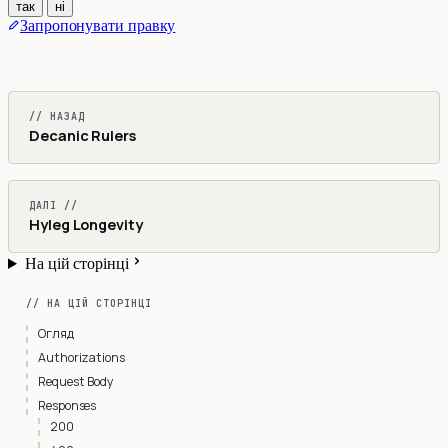
так
ні
Запропонувати правку
// НАЗАД
Decanic Rulers
ДАЛІ //
Hyleg Longevity
На цій сторінці
// НА ЦІЙ СТОРІНЦІ
Огляд
Authorizations
Request Body
Responses
200