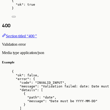
{
"ok"
: 
true
}
400
Section titled “400 ”
Validation error
Media type
application/json
Example
{
"ok"
: 
false
,
"error"
: {
"code"
: 
"
INVALID_INPUT
"
,
"message"
: 
"
Validation failed: date: Date must
"details"
: [
{
"path"
: 
"
date
"
,
"message"
: 
"
Date must be YYYY-MM-DD
"
}
]