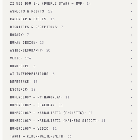
ZI WEI DOU SHU (PURPLE STAR) — MVP
· 14
▾
ASPECTS & POINTS
· 12
▾
CALENDAR & CYCLES
· 16
▾
DIGNITIES & RECEPTIONS
· 7
▾
HORARY
· 7
▾
HUMAN DESIGN
· 13
▾
ASTRO-GEOGRAPHY
· 20
▾
VEDIC
· 174
▾
HOROSCOPE
· 6
▾
AI INTERPRETATIONS
· 6
▾
REFERENCE
· 15
▾
ESOTERIC
· 18
▾
NUMEROLOGY — PYTHAGOREAN
· 11
▾
NUMEROLOGY — CHALDEAN
· 11
▾
NUMEROLOGY — KABBALISTIC (PHONETIC)
· 11
▾
NUMEROLOGY — KABBALISTIC (MATHERS STRICT)
· 11
▾
NUMEROLOGY — VEDIC
· 11
▾
TAROT — RIDER-WAITE-SMITH
· 36
▾