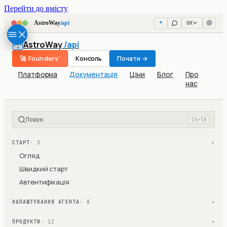
Перейти до вмісту
UK
AstroWay
/api
AstroWay
/api
🚀 Founders'
Консоль
Почати →
Платформа
Документація
Ціни
Блог
Про
нас
Пошук
Ctrl
K
СТАРТ
· 3
▾
Огляд
Швидкий старт
Автентифікація
НАЛАШТУВАННЯ АГЕНТА
· 8
▾
ПРОДУКТИ
· 12
▾