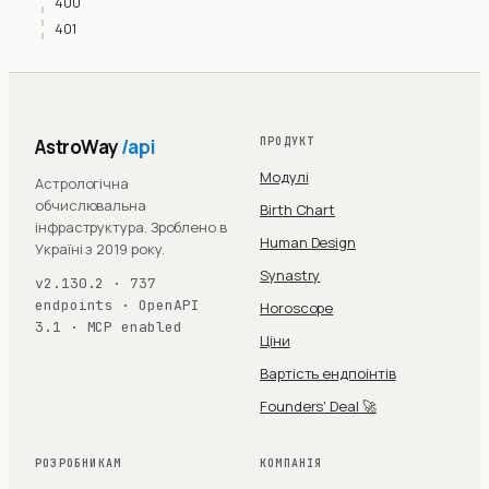
400
401
AstroWay
/api
ПРОДУКТ
Модулі
Астрологічна
обчислювальна
Birth Chart
інфраструктура. Зроблено в
Human Design
Україні з 2019 року.
Synastry
v2.130.2 · 737
endpoints · OpenAPI
Horoscope
3.1 · MCP enabled
Ціни
Вартість ендпоінтів
Founders' Deal 🚀
РОЗРОБНИКАМ
КОМПАНІЯ