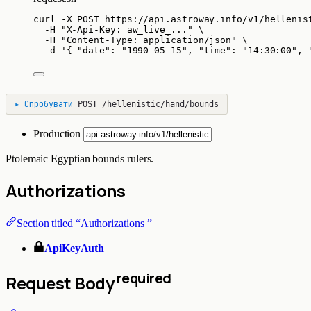
curl
-X
POST
https://api.astroway.info/v1/hellenis
-H
"
X-Api-Key: aw_live_...
"
\
-H
"
Content-Type: application/json
"
\
-d
'
{ "date": "1990-05-15", "time": "14:30:00", 
▸
Спробувати
POST
/hellenistic/hand/bounds
Production
Ptolemaic Egyptian bounds rulers.
Authorizations
Section titled “Authorizations ”
ApiKeyAuth
required
Request Body