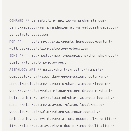
vs astrology-api.io
·
vs prokerala.com
·
COMPARE //
vs roxyapi.com
·
vs humandesign.ai
·
vs vedicastroapi.com
·
vs astrologyapi.com
dating-apps
·
ai-agents
·
horoscope-content
·
FOR //
wellness-meditation
·
astrology-education
mcp-hosted
·
mcp
·
typescript
·
python
·
php
·
react
·
SDKS //
symfony
·
laravel
·
go
·
ruby
·
rust
natal-chart
·
synastry
·
transits
·
ASTROLOGY-API //
composite-chart
·
secondary-progressions
·
solar-arc
·
annual-profections
·
harmonic-chart
·
almuten-figuris
·
gene-keys
·
solar-return
·
lunar-return
·
draconic-chart
·
heliocentric-chart
·
relocated-chart
·
astrocartography
·
parans
·
star-parans
·
acg-best-places
·
local-space
·
geodetic-chart
·
solar-return-astrocartography
·
astrocartography-interpretations
·
essential-dignities
·
fixed-stars
·
arabic-parts
·
midpoint-tree
·
declinations
·