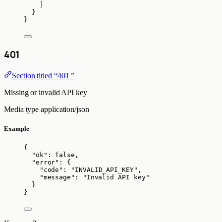
]
}
}
401
Section titled “401 ”
Missing or invalid API key
Media type
application/json
Example
{
"ok"
: 
false
,
"error"
: {
"code"
: 
"
INVALID_API_KEY
"
,
"message"
: 
"
Invalid API key
"
}
}