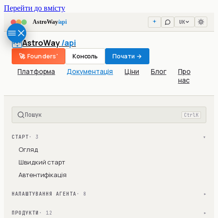
Перейти до вмісту
UK
AstroWay
/api
AstroWay
/api
🚀 Founders'
Консоль
Почати →
Платформа
Документація
Ціни
Блог
Про
нас
Пошук
Ctrl
K
СТАРТ
· 3
▾
Огляд
Швидкий старт
Автентифікація
НАЛАШТУВАННЯ АГЕНТА
· 8
▾
ПРОДУКТИ
· 12
▾