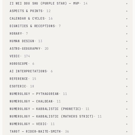
ZI WEI DOU SHU (PURPLE STAR) — MVP
· 14
▾
ASPECTS & POINTS
· 12
▾
CALENDAR & CYCLES
· 16
▾
DIGNITIES & RECEPTIONS
· 7
▾
HORARY
· 7
▾
HUMAN DESIGN
· 13
▾
ASTRO-GEOGRAPHY
· 20
▾
VEDIC
· 174
▾
HOROSCOPE
· 6
▾
AI INTERPRETATIONS
· 6
▾
REFERENCE
· 15
▾
ESOTERIC
· 18
▾
NUMEROLOGY — PYTHAGOREAN
· 11
▾
NUMEROLOGY — CHALDEAN
· 11
▾
NUMEROLOGY — KABBALISTIC (PHONETIC)
· 11
▾
NUMEROLOGY — KABBALISTIC (MATHERS STRICT)
· 11
▾
NUMEROLOGY — VEDIC
· 11
▾
TAROT — RIDER-WAITE-SMITH
· 36
▾