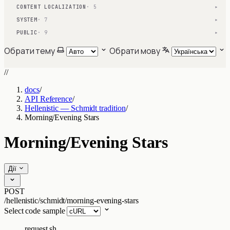
CONTENT LOCALIZATION
· 5
▾
SYSTEM
· 7
▾
PUBLIC
· 9
▾
Обрати тему
Обрати мову
//
docs
/
API Reference
/
Hellenistic — Schmidt tradition
/
Morning/Evening Stars
Morning/Evening Stars
Дії
POST
/hellenistic/schmidt/morning-evening-stars
Select code sample
request.sh