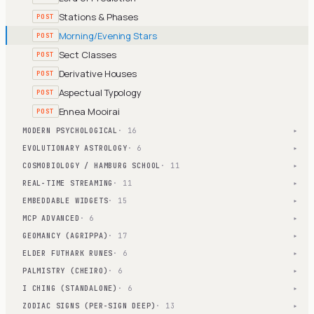
Stations & Phases
POST
Morning/Evening Stars
POST
Sect Classes
POST
Derivative Houses
POST
Aspectual Typology
POST
Ennea Mooirai
POST
MODERN PSYCHOLOGICAL
· 16
▾
EVOLUTIONARY ASTROLOGY
· 6
▾
COSMOBIOLOGY / HAMBURG SCHOOL
· 11
▾
REAL-TIME STREAMING
· 11
▾
EMBEDDABLE WIDGETS
· 15
▾
MCP ADVANCED
· 6
▾
GEOMANCY (AGRIPPA)
· 17
▾
ELDER FUTHARK RUNES
· 6
▾
PALMISTRY (CHEIRO)
· 6
▾
I CHING (STANDALONE)
· 6
▾
ZODIAC SIGNS (PER-SIGN DEEP)
· 13
▾