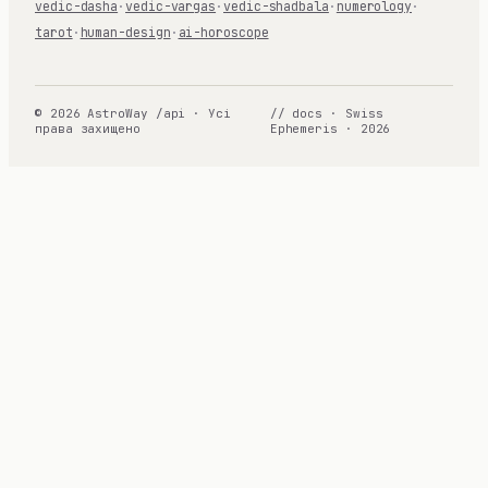
vedic-dasha
·
vedic-vargas
·
vedic-shadbala
·
numerology
·
tarot
·
human-design
·
ai-horoscope
© 2026 AstroWay /api · Усі
// docs · Swiss
права захищено
Ephemeris · 2026