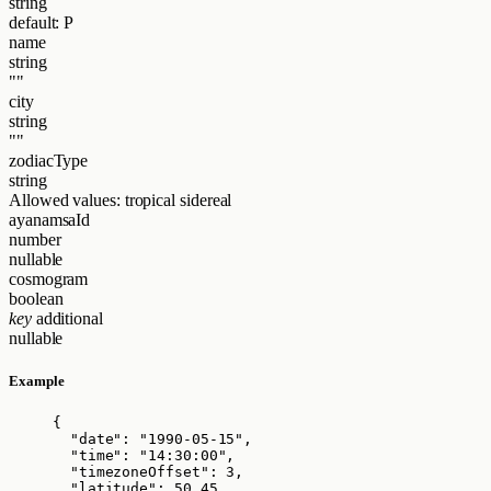
string
default: P
name
string
""
city
string
""
zodiacType
string
Allowed values:
tropical
sidereal
ayanamsaId
number
nullable
cosmogram
boolean
key
additional
nullable
Example
{
"date"
: 
"
1990-05-15
"
,
"time"
: 
"
14:30:00
"
,
"timezoneOffset"
: 
3
,
"latitude"
: 
50.45
,