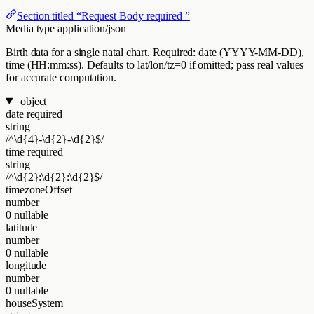
Section titled “Request Body required ”
Media type
application/json
Birth data for a single natal chart. Required: date (YYYY-MM-DD),
time (HH:mm:ss). Defaults to lat/lon/tz=0 if omitted; pass real values
for accurate computation.
object
date
required
string
/^\d{4}-\d{2}-\d{2}$/
time
required
string
/^\d{2}:\d{2}:\d{2}$/
timezoneOffset
number
0
nullable
latitude
number
0
nullable
longitude
number
0
nullable
houseSystem