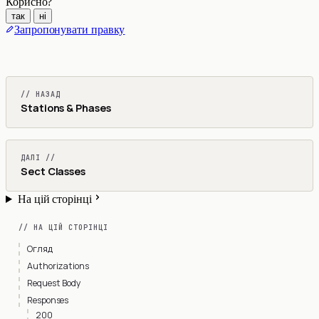
Корисно?
так
ні
Запропонувати правку
// НАЗАД
Stations & Phases
ДАЛІ //
Sect Classes
На цій сторінці
// НА ЦІЙ СТОРІНЦІ
Огляд
Authorizations
Request Body
Responses
200