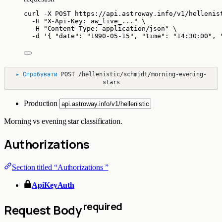
curl
-X
POST
https://api.astroway.info/v1/hellenis
-H
"
X-Api-Key: aw_live_...
"
\
-H
"
Content-Type: application/json
"
\
-d
'
{ "date": "1990-05-15", "time": "14:30:00", 
▸
Спробувати
POST
/hellenistic/schmidt/morning-evening-
stars
Production
Morning vs evening star classification.
Authorizations
Section titled “Authorizations ”
ApiKeyAuth
required
Request Body