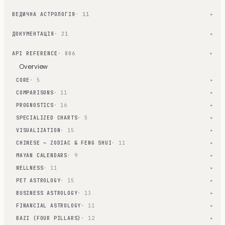
ВЕДИЧНА АСТРОЛОГІЯ
· 11
▾
ДОКУМЕНТАЦІЯ
· 21
▾
API REFERENCE
· 806
▾
Overview
CORE
· 5
▾
COMPARISONS
· 11
▾
PROGNOSTICS
· 16
▾
SPECIALIZED CHARTS
· 5
▾
VISUALIZATION
· 15
▾
CHINESE — ZODIAC & FENG SHUI
· 11
▾
MAYAN CALENDARS
· 9
▾
WELLNESS
· 11
▾
PET ASTROLOGY
· 15
▾
BUSINESS ASTROLOGY
· 13
▾
FINANCIAL ASTROLOGY
· 11
▾
BAZI (FOUR PILLARS)
· 12
▾