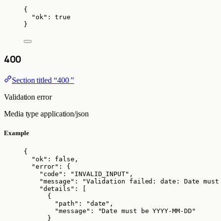
{
"ok"
: 
true
}
400
Section titled “400 ”
Validation error
Media type
application/json
Example
{
"ok"
: 
false
,
"error"
: {
"code"
: 
"
INVALID_INPUT
"
,
"message"
: 
"
Validation failed: date: Date must
"details"
: [
{
"path"
: 
"
date
"
,
"message"
: 
"
Date must be YYYY-MM-DD
"
}