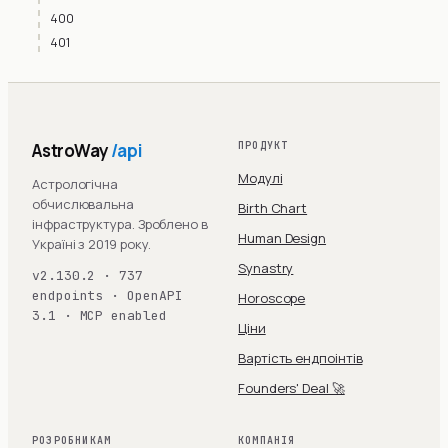
400
401
AstroWay
/api
ПРОДУКТ
Модулі
Астрологічна
обчислювальна
Birth Chart
інфраструктура. Зроблено в
Human Design
Україні з 2019 року.
Synastry
v2.130.2 · 737
endpoints · OpenAPI
Horoscope
3.1 · MCP enabled
Ціни
Вартість ендпоінтів
Founders' Deal 🚀
РОЗРОБНИКАМ
КОМПАНІЯ