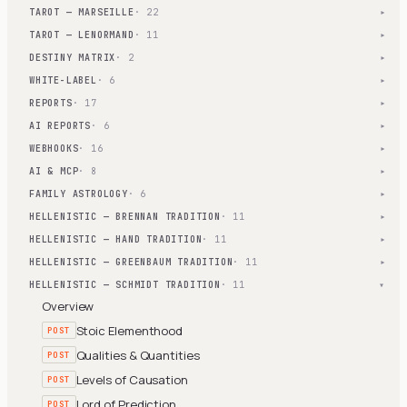
TAROT — MARSEILLE
· 22
▾
TAROT — LENORMAND
· 11
▾
DESTINY MATRIX
· 2
▾
WHITE-LABEL
· 6
▾
REPORTS
· 17
▾
AI REPORTS
· 6
▾
WEBHOOKS
· 16
▾
AI & MCP
· 8
▾
FAMILY ASTROLOGY
· 6
▾
HELLENISTIC — BRENNAN TRADITION
· 11
▾
HELLENISTIC — HAND TRADITION
· 11
▾
HELLENISTIC — GREENBAUM TRADITION
· 11
▾
HELLENISTIC — SCHMIDT TRADITION
· 11
▾
Overview
Stoic Elementhood
POST
Qualities & Quantities
POST
Levels of Causation
POST
Lord of Prediction
POST