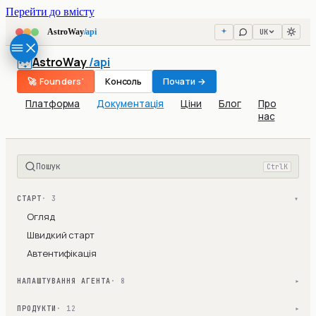
Перейти до вмісту
UK
AstroWay
/api
AstroWay
/api
🚀 Founders'
Консоль
Почати →
Платформа
Документація
Ціни
Блог
Про
нас
Пошук
Ctrl
K
СТАРТ
· 3
▾
Огляд
Швидкий старт
Автентифікація
НАЛАШТУВАННЯ АГЕНТА
· 8
▾
ПРОДУКТИ
· 12
▾