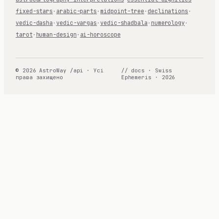
fixed-stars
·
arabic-parts
·
midpoint-tree
·
declinations
·
vedic-dasha
·
vedic-vargas
·
vedic-shadbala
·
numerology
·
tarot
·
human-design
·
ai-horoscope
© 2026 AstroWay /api · Усі
// docs · Swiss
права захищено
Ephemeris · 2026