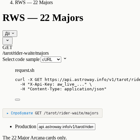
RWS — 22 Majors
RWS — 22 Majors
Дії
GET
/tarot/rider-waite/majors
Select code sample
request.sh
curl
-X
GET
https://api.astroway.info/v1/tarot/rid
-H
"
X-Api-Key: aw_live_...
"
\
-H
"
Content-Type: application/json
"
▸
Спробувати
GET
/tarot/rider-waite/majors
Production
The 22 Major Arcana cards only.