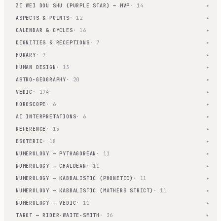
ZI WEI DOU SHU (PURPLE STAR) — MVP
· 14
▾
ASPECTS & POINTS
· 12
▾
CALENDAR & CYCLES
· 16
▾
DIGNITIES & RECEPTIONS
· 7
▾
HORARY
· 7
▾
HUMAN DESIGN
· 13
▾
ASTRO-GEOGRAPHY
· 20
▾
VEDIC
· 174
▾
HOROSCOPE
· 6
▾
AI INTERPRETATIONS
· 6
▾
REFERENCE
· 15
▾
ESOTERIC
· 18
▾
NUMEROLOGY — PYTHAGOREAN
· 11
▾
NUMEROLOGY — CHALDEAN
· 11
▾
NUMEROLOGY — KABBALISTIC (PHONETIC)
· 11
▾
NUMEROLOGY — KABBALISTIC (MATHERS STRICT)
· 11
▾
NUMEROLOGY — VEDIC
· 11
▾
TAROT — RIDER-WAITE-SMITH
· 36
▾