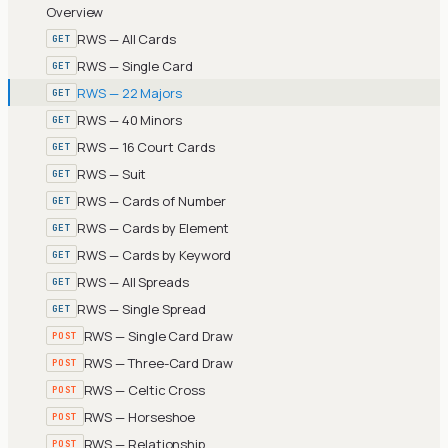
Overview
RWS — All Cards
GET
RWS — Single Card
GET
RWS — 22 Majors
GET
RWS — 40 Minors
GET
RWS — 16 Court Cards
GET
RWS — Suit
GET
RWS — Cards of Number
GET
RWS — Cards by Element
GET
RWS — Cards by Keyword
GET
RWS — All Spreads
GET
RWS — Single Spread
GET
RWS — Single Card Draw
POST
RWS — Three-Card Draw
POST
RWS — Celtic Cross
POST
RWS — Horseshoe
POST
RWS — Relationship
POST