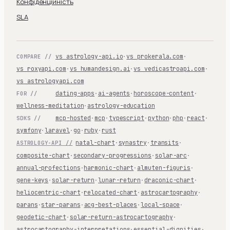
Конфіденційність
SLA
vs astrology-api.io
·
vs prokerala.com
·
COMPARE //
vs roxyapi.com
·
vs humandesign.ai
·
vs vedicastroapi.com
·
vs astrologyapi.com
dating-apps
·
ai-agents
·
horoscope-content
·
FOR //
wellness-meditation
·
astrology-education
mcp-hosted
·
mcp
·
typescript
·
python
·
php
·
react
·
SDKS //
symfony
·
laravel
·
go
·
ruby
·
rust
natal-chart
·
synastry
·
transits
·
ASTROLOGY-API //
composite-chart
·
secondary-progressions
·
solar-arc
·
annual-profections
·
harmonic-chart
·
almuten-figuris
·
gene-keys
·
solar-return
·
lunar-return
·
draconic-chart
·
heliocentric-chart
·
relocated-chart
·
astrocartography
·
parans
·
star-parans
·
acg-best-places
·
local-space
·
geodetic-chart
·
solar-return-astrocartography
·
astrocartography-interpretations
·
essential-dignities
·