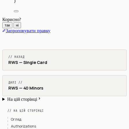
}
Корисно?
так
ні
Запропонувати правку
// НАЗАД
RWS — Single Card
ДАЛІ //
RWS — 40 Minors
На цій сторінці
// НА ЦІЙ СТОРІНЦІ
Огляд
Authorizations