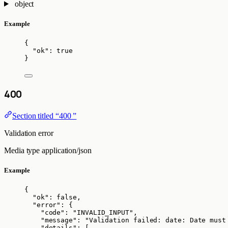
object
Example
{
"ok"
: 
true
}
400
Section titled “400 ”
Validation error
Media type
application/json
Example
{
"ok"
: 
false
,
"error"
: {
"code"
: 
"
INVALID_INPUT
"
,
"message"
: 
"
Validation failed: date: Date must
"details"
: [