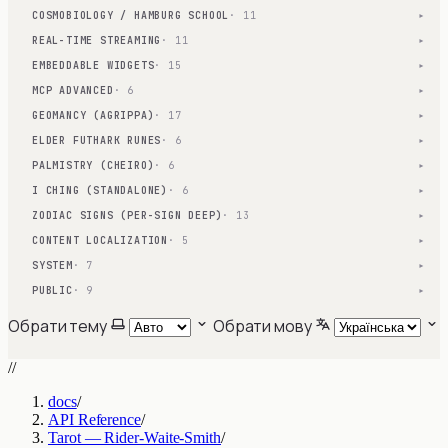
COSMOBIOLOGY / HAMBURG SCHOOL
· 11
▾
REAL-TIME STREAMING
· 11
▾
EMBEDDABLE WIDGETS
· 15
▾
MCP ADVANCED
· 6
▾
GEOMANCY (AGRIPPA)
· 17
▾
ELDER FUTHARK RUNES
· 6
▾
PALMISTRY (CHEIRO)
· 6
▾
I CHING (STANDALONE)
· 6
▾
ZODIAC SIGNS (PER-SIGN DEEP)
· 13
▾
CONTENT LOCALIZATION
· 5
▾
SYSTEM
· 7
▾
PUBLIC
· 9
▾
Обрати тему
Обрати мову
//
docs
/
API Reference
/
Tarot — Rider-Waite-Smith
/