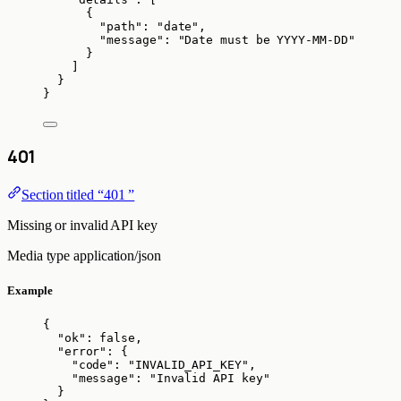
{
"path"
: 
"
date
"
,
"message"
: 
"
Date must be YYYY-MM-DD
"
}
]
}
}
401
Section titled “401 ”
Missing or invalid API key
Media type
application/json
Example
{
"ok"
: 
false
,
"error"
: {
"code"
: 
"
INVALID_API_KEY
"
,
"message"
: 
"
Invalid API key
"
}