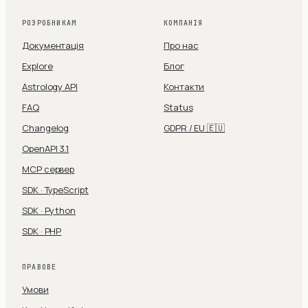
РОЗРОБНИКАМ
КОМПАНІЯ
Документація
Про нас
Explore
Блог
Astrology API
Контакти
FAQ
Status
Changelog
GDPR / EU 🇪🇺
OpenAPI 3.1
MCP сервер
SDK · TypeScript
SDK · Python
SDK · PHP
ПРАВОВЕ
Умови