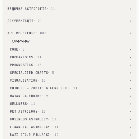
ВЕДИЧНА АСТРОЛОГІЯ
· 11
▾
ДОКУМЕНТАЦІЯ
· 21
▾
API REFERENCE
· 806
▾
Overview
CORE
· 5
▾
COMPARISONS
· 11
▾
PROGNOSTICS
· 16
▾
SPECIALIZED CHARTS
· 5
▾
VISUALIZATION
· 15
▾
CHINESE — ZODIAC & FENG SHUI
· 11
▾
MAYAN CALENDARS
· 9
▾
WELLNESS
· 11
▾
PET ASTROLOGY
· 15
▾
BUSINESS ASTROLOGY
· 13
▾
FINANCIAL ASTROLOGY
· 11
▾
BAZI (FOUR PILLARS)
· 12
▾