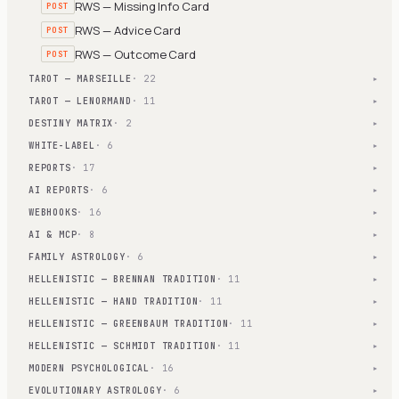
RWS — Missing Info Card
POST
RWS — Advice Card
POST
RWS — Outcome Card
POST
TAROT — MARSEILLE
· 22
▾
TAROT — LENORMAND
· 11
▾
DESTINY MATRIX
· 2
▾
WHITE-LABEL
· 6
▾
REPORTS
· 17
▾
AI REPORTS
· 6
▾
WEBHOOKS
· 16
▾
AI & MCP
· 8
▾
FAMILY ASTROLOGY
· 6
▾
HELLENISTIC — BRENNAN TRADITION
· 11
▾
HELLENISTIC — HAND TRADITION
· 11
▾
HELLENISTIC — GREENBAUM TRADITION
· 11
▾
HELLENISTIC — SCHMIDT TRADITION
· 11
▾
MODERN PSYCHOLOGICAL
· 16
▾
EVOLUTIONARY ASTROLOGY
· 6
▾