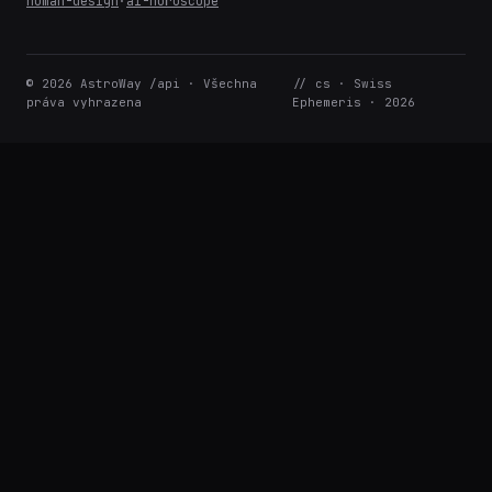
human-design
·
ai-horoscope
© 2026 AstroWay /api · Všechna
// cs · Swiss
práva vyhrazena
Ephemeris · 2026