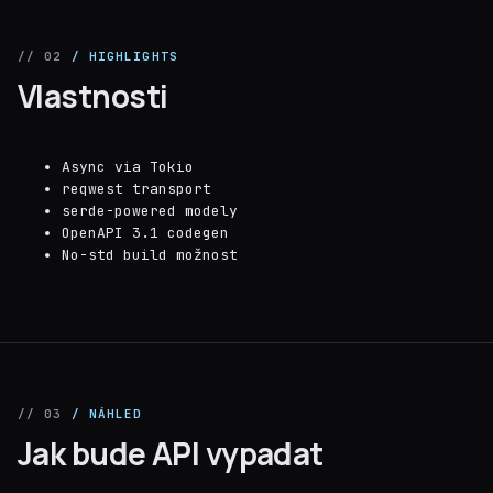
// 02
/ HIGHLIGHTS
Vlastnosti
Async via Tokio
reqwest transport
serde-powered modely
OpenAPI 3.1 codegen
No-std build možnost
// 03
/ NÁHLED
Jak bude API vypadat