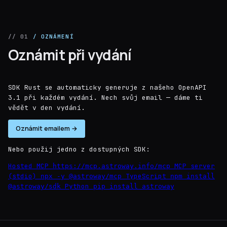
// 01
/ OZNÁMENÍ
Oznámit při vydání
SDK Rust se automaticky generuje z našeho OpenAPI
3.1 při každém vydání. Nech svůj email — dáme ti
vědět v den vydání.
Oznámit emailem →
Nebo použij jedno z dostupných SDK:
Hosted MCP
MCP server
https://mcp.astroway.info/mcp
(stdio)
TypeScript
npx -y @astroway/mcp
npm install
Python
@astroway/sdk
pip install astroway