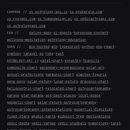
vs astrology-api.io
·
vs prokerala.com
·
COMPARE //
vs roxyapi.com
·
vs humandesign.ai
·
vs vedicastroapi.com
·
vs astrologyapi.com
dating-apps
·
ai-agents
·
horoscope-content
·
FOR //
wellness-meditation
·
astrology-education
mcp-hosted
·
mcp
·
typescript
·
python
·
php
·
react
·
SDKS //
symfony
·
laravel
·
go
·
ruby
·
rust
natal-chart
·
synastry
·
transits
·
ASTROLOGY-API //
composite-chart
·
secondary-progressions
·
solar-arc
·
annual-profections
·
harmonic-chart
·
almuten-figuris
·
gene-keys
·
solar-return
·
lunar-return
·
draconic-chart
·
heliocentric-chart
·
relocated-chart
·
astrocartography
·
parans
·
star-parans
·
acg-best-places
·
local-space
·
geodetic-chart
·
solar-return-astrocartography
·
astrocartography-interpretations
·
essential-dignities
·
fixed-stars
·
arabic-parts
·
midpoint-tree
·
declinations
·
vedic-dasha
·
vedic-vargas
·
vedic-shadbala
·
numerology
·
tarot
·