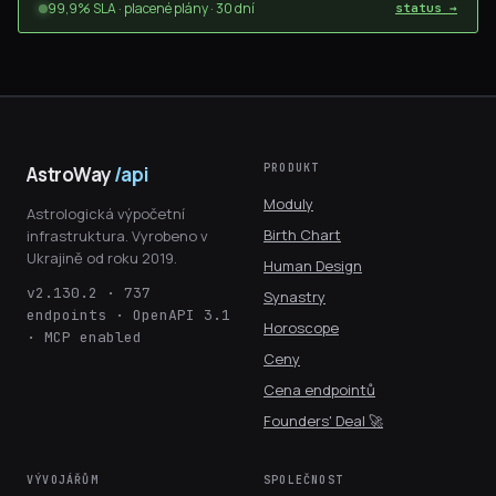
99,9% SLA · placené plány · 30 dní
status →
PRODUKT
AstroWay
/api
Moduly
Astrologická výpočetní
Birth Chart
infrastruktura. Vyrobeno v
Ukrajině od roku 2019.
Human Design
v2.130.2 · 737
Synastry
endpoints · OpenAPI 3.1
Horoscope
· MCP enabled
Ceny
Cena endpointů
Founders' Deal 🚀
VÝVOJÁŘŮM
SPOLEČNOST