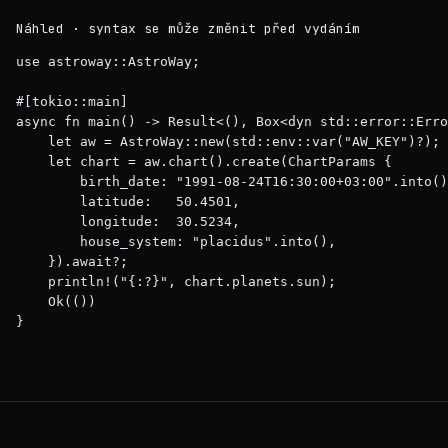
Náhled · syntax se může změnit před vydáním
use astroway::AstroWay;

#[tokio::main]

async fn main() -> Result<(), Box<dyn std::error::Erro
    let aw = AstroWay::new(std::env::var("AW_KEY")?);

    let chart = aw.chart().create(ChartParams {

        birth_date: "1991-08-24T16:30:00+03:00".into()
        latitude:   50.4501,

        longitude:  30.5234,

        house_system: "placidus".into(),

    }).await?;

    println!("{:?}", chart.planets.sun);

    Ok(())

}