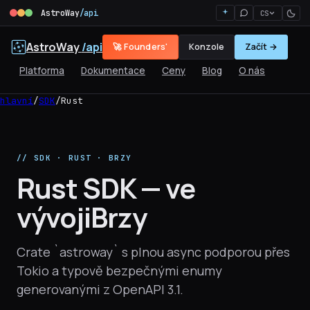
AstroWay
/api
CS
AstroWay
/api
🚀 Founders'
Konzole
Začít →
Platforma
Dokumentace
Ceny
Blog
O nás
hlavní
/
SDK
/
Rust
// SDK · RUST · BRZY
Rust SDK — ve
vývoji
Brzy
Crate `astroway` s plnou async podporou přes
Tokio a typově bezpečnými enumy
generovanými z OpenAPI 3.1.