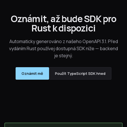
Oznámit, až bude SDK pro
Rust k dispozici
Automaticky generováno z našeho OpenAPI 3.1. Před
vydáním Rust používej dostupná SDK níže — backend
je stejný.
Oznámit mě
Použít TypeScript SDK hned