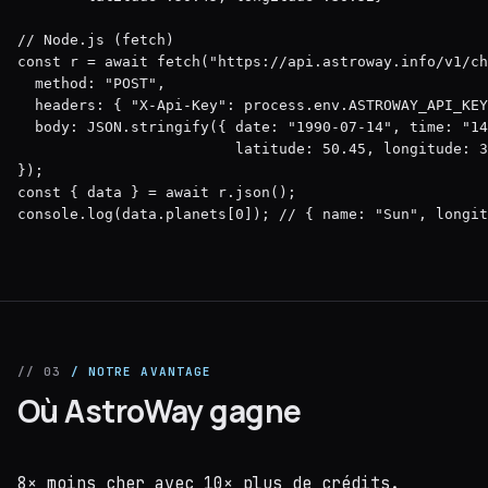
// Node.js (fetch)

const r = await fetch("https://api.astroway.info/v1/ch
  method: "POST",

  headers: { "X-Api-Key": process.env.ASTROWAY_API_KEY
  body: JSON.stringify({ date: "1990-07-14", time: "14
                         latitude: 50.45, longitude: 3
});

const { data } = await r.json();

console.log(data.planets[0]); // { name: "Sun", longit
// 03
/ NOTRE AVANTAGE
Où AstroWay gagne
8× moins cher avec 10× plus de crédits.