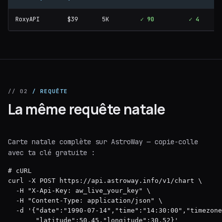
RoxyAPI
$39
5K
✓ 90
✓ 4
✓
// 02
/ REQUÊTE
La même requête natale
Carte natale complète sur AstroWay — copie-colle
avec ta clé gratuite :
# cURL

curl -X POST https://api.astroway.info/v1/chart \

  -H "X-Api-Key: aw_live_your_key" \

  -H "Content-Type: application/json" \

  -d '{"date":"1990-07-14","time":"14:30:00","timezone
       "latitude":50.45,"longitude":30.52}'
