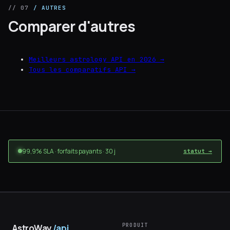
// 07
/ AUTRES
Comparer d'autres
Meilleurs astrology API en 2026 →
Tous les comparatifs API →
99,9% SLA · forfaits payants · 30 j
statut →
PRODUIT
AstroWay
/api