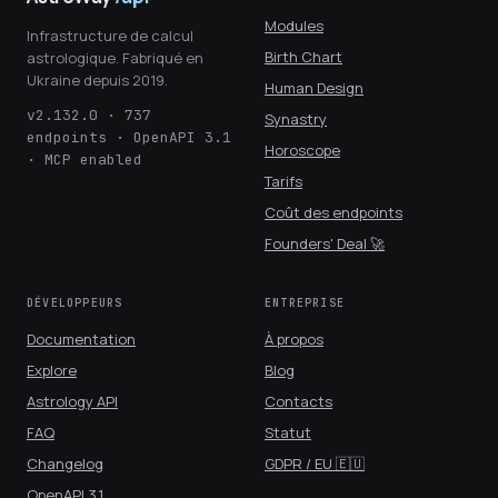
Modules
Infrastructure de calcul
Birth Chart
astrologique. Fabriqué en
Ukraine depuis 2019.
Human Design
v2.132.0 · 737
Synastry
endpoints · OpenAPI 3.1
Horoscope
· MCP enabled
Tarifs
Coût des endpoints
Founders' Deal 🚀
DÉVELOPPEURS
ENTREPRISE
Documentation
À propos
Explore
Blog
Astrology API
Contacts
FAQ
Statut
Changelog
GDPR / EU 🇪🇺
OpenAPI 3.1