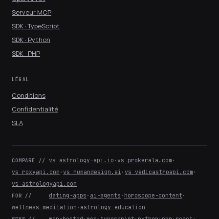
Serveur MCP
SDK · TypeScript
SDK · Python
SDK · PHP
LÉGAL
Conditions
Confidentialité
SLA
vs astrology-api.io
·
vs prokerala.com
·
COMPARE //
vs roxyapi.com
·
vs humandesign.ai
·
vs vedicastroapi.com
·
vs astrologyapi.com
dating-apps
·
ai-agents
·
horoscope-content
·
FOR //
wellness-meditation
·
astrology-education
mcp-hosted
·
mcp
·
typescript
·
python
·
php
·
react
·
SDKS //