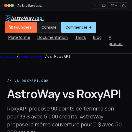
AstroWay
/api
FR
AstroWay
/api
🚀 Founders'
Console
Commencer →
Plateforme
Documentation
Tarifs
Blog
À
propos
accueil
/
comparaison
/
vs RoxyAPI
// VS ROXYAPI.COM
AstroWay vs RoxyAPI
RoxyAPI propose 90 points de terminaison
pour 39 $ avec 5 000 crédits. AstroWay
propose la même couverture pour 5 $ avec 50