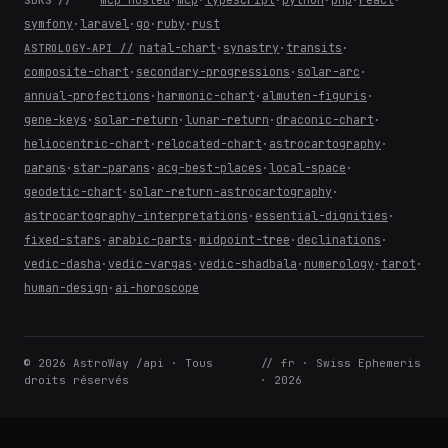
symfony
·
laravel
·
go
·
ruby
·
rust
natal-chart
·
synastry
·
transits
·
ASTROLOGY-API //
composite-chart
·
secondary-progressions
·
solar-arc
·
annual-profections
·
harmonic-chart
·
almuten-figuris
·
gene-keys
·
solar-return
·
lunar-return
·
draconic-chart
·
heliocentric-chart
·
relocated-chart
·
astrocartography
·
parans
·
star-parans
·
acg-best-places
·
local-space
·
geodetic-chart
·
solar-return-astrocartography
·
astrocartography-interpretations
·
essential-dignities
·
fixed-stars
·
arabic-parts
·
midpoint-tree
·
declinations
·
vedic-dasha
·
vedic-vargas
·
vedic-shadbala
·
numerology
·
tarot
·
human-design
·
ai-horoscope
© 2026 AstroWay /api · Tous
// fr · Swiss Ephemeris
droits réservés
· 2026