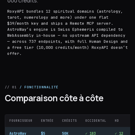
000 crédits.
RoxyAPI bundles 12 spiritual domains (astrology,
tarot, numerology and more) under one flat
$39/month key and ships a Remote MCP server.
AstroWay’s engine is Swiss Ephemeris compiled to
WebAssembly in-house — no upstream API dependency
— across 737 endpoints, with full Human Design and
a free tier (10,000 credits/month) RoxyAPI doesn’t
offer.
// 01
/ FONCTIONNALITÉ
Comparaison côte à côte
FOURNISSEUR
ENTRÉE
CRÉDITS
OCCIDENTAL
HD
M
AstroWay
$5
50K
✓ 183
✓ 12
✓