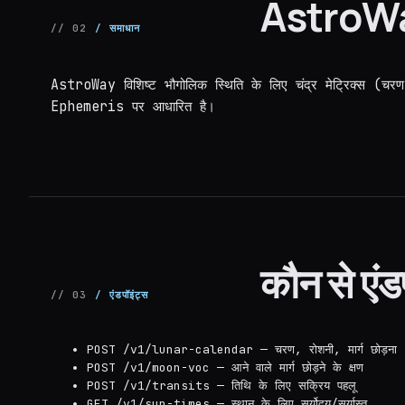
AstroWay
// 02
/ समाधान
AstroWay विशिष्ट भौगोलिक स्थिति के लिए चंद्र मेट्रिक्स (च
Ephemeris पर आधारित है।
कौन से एंड
// 03
/ एंडपॉइंट्स
POST /v1/lunar-calendar — चरण, रोशनी, मार्ग छोड़ना
POST /v1/moon-voc — आने वाले मार्ग छोड़ने के क्षण
POST /v1/transits — तिथि के लिए सक्रिय पहलू
GET /v1/sun-times — स्थान के लिए सूर्योदय/सूर्यास्त