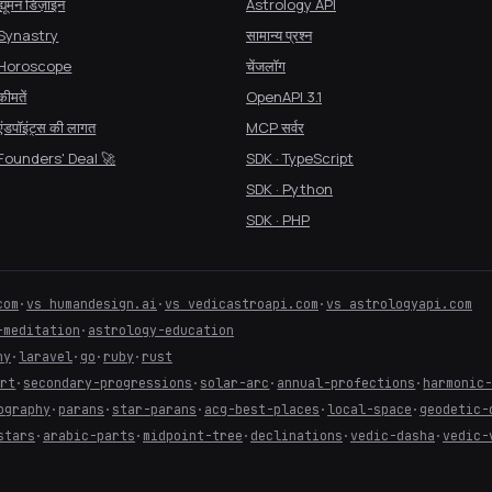
ह्यूमन डिज़ाइन
Astrology API
Synastry
सामान्य प्रश्न
Horoscope
चेंजलॉग
कीमतें
OpenAPI 3.1
एंडपॉइंट्स की लागत
MCP सर्वर
Founders' Deal 🚀
SDK · TypeScript
SDK · Python
SDK · PHP
com
·
vs humandesign.ai
·
vs vedicastroapi.com
·
vs astrologyapi.com
-meditation
·
astrology-education
ny
·
laravel
·
go
·
ruby
·
rust
art
·
secondary-progressions
·
solar-arc
·
annual-profections
·
harmonic
ography
·
parans
·
star-parans
·
acg-best-places
·
local-space
·
geodetic-
stars
·
arabic-parts
·
midpoint-tree
·
declinations
·
vedic-dasha
·
vedic-