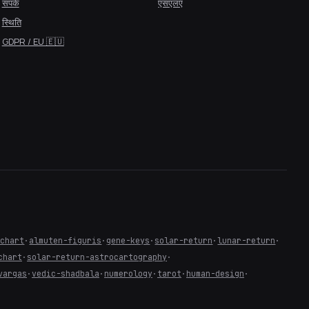
संपर्क
एसएलए
स्थिति
GDPR / EU 🇪🇺
-chart
·
almuten-figuris
·
gene-keys
·
solar-return
·
lunar-return
·
chart
·
solar-return-astrocartography
·
vargas
·
vedic-shadbala
·
numerology
·
tarot
·
human-design
·