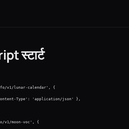
t स्टार्ट
fo/v1/lunar-calendar', {

ontent-Type': 'application/json' },

o/v1/moon-voc', {
