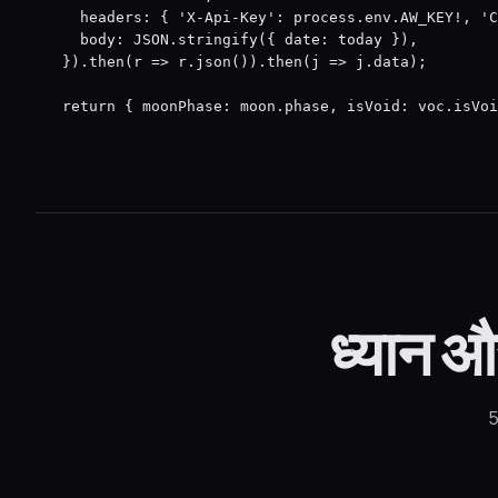
  headers: { 'X-Api-Key': process.env.AW_KEY!, 'C
  body: JSON.stringify({ date: today }),

}).then(r => r.json()).then(j => j.data);

return { moonPhase: moon.phase, isVoid: voc.isVoi
ध्यान औ
5