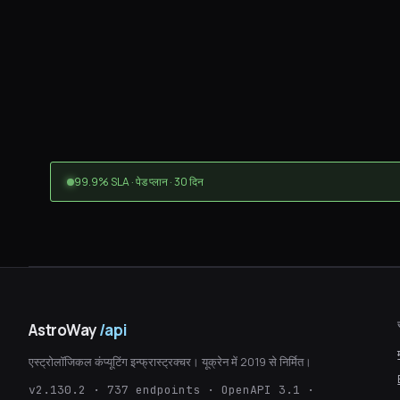
99.9% SLA · पेड प्लान · 30 दिन
AstroWay
/api
एस्ट्रोलॉजिकल कंप्यूटिंग इन्फ्रास्ट्रक्चर। यूक्रेन में 2019 से निर्मित।
v2.130.2 · 737 endpoints · OpenAPI 3.1 ·