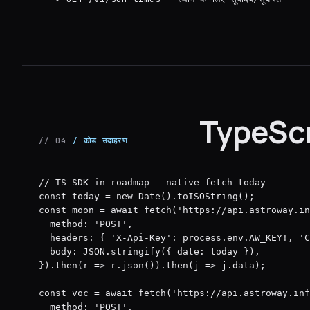
TypeScrip
// 04
/ कोड उदाहरण
// TS SDK in roadmap — native fetch today

const today = new Date().toISOString();

const moon = await fetch('https://api.astroway.in
  method: 'POST',

  headers: { 'X-Api-Key': process.env.AW_KEY!, 'C
  body: JSON.stringify({ date: today }),

}).then(r => r.json()).then(j => j.data);

const voc = await fetch('https://api.astroway.inf
  method: 'POST',
