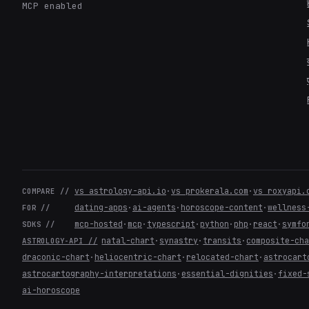
MCP enabled
vs astrology-api.io
·
vs prokerala.com
·
vs roxyapi.
COMPARE //
dating-apps
·
ai-agents
·
horoscope-content
·
wellness
FOR //
mcp-hosted
·
mcp
·
typescript
·
python
·
php
·
react
·
symfo
SDKS //
natal-chart
·
synastry
·
transits
·
composite-ch
ASTROLOGY-API //
draconic-chart
·
heliocentric-chart
·
relocated-chart
·
astrocart
astrocartography-interpretations
·
essential-dignities
·
fixed-
ai-horoscope