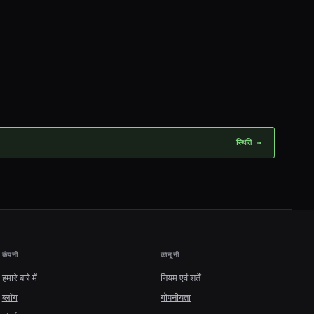
स्थिति →
कंपनी
कानूनी
हमारे बारे में
नियम एवं शर्तें
ब्लॉग
गोपनीयता