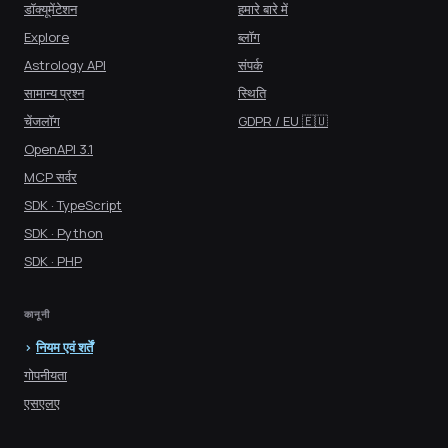
डॉक्यूमेंटेशन
हमारे बारे में
Explore
ब्लॉग
Astrology API
संपर्क
सामान्य प्रश्न
स्थिति
चेंजलॉग
GDPR / EU 🇪🇺
OpenAPI 3.1
MCP सर्वर
SDK · TypeScript
SDK · Python
SDK · PHP
कानूनी
नियम एवं शर्तें
गोपनीयता
एसएलए