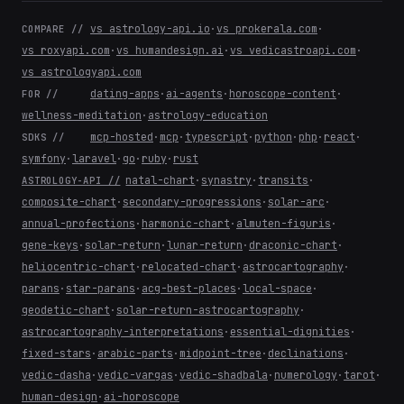
vs astrology-api.io
·
vs prokerala.com
·
COMPARE //
vs roxyapi.com
·
vs humandesign.ai
·
vs vedicastroapi.com
·
vs astrologyapi.com
dating-apps
·
ai-agents
·
horoscope-content
·
FOR //
wellness-meditation
·
astrology-education
mcp-hosted
·
mcp
·
typescript
·
python
·
php
·
react
·
SDKS //
symfony
·
laravel
·
go
·
ruby
·
rust
natal-chart
·
synastry
·
transits
·
ASTROLOGY-API //
composite-chart
·
secondary-progressions
·
solar-arc
·
annual-profections
·
harmonic-chart
·
almuten-figuris
·
gene-keys
·
solar-return
·
lunar-return
·
draconic-chart
·
heliocentric-chart
·
relocated-chart
·
astrocartography
·
parans
·
star-parans
·
acg-best-places
·
local-space
·
geodetic-chart
·
solar-return-astrocartography
·
astrocartography-interpretations
·
essential-dignities
·
fixed-stars
·
arabic-parts
·
midpoint-tree
·
declinations
·
vedic-dasha
·
vedic-vargas
·
vedic-shadbala
·
numerology
·
tarot
·
human-design
·
ai-horoscope