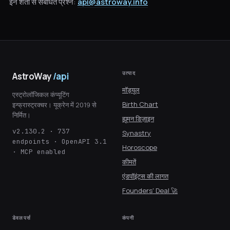
इन शर्तों से संबंधित प्रश्न:
api@astroway.info
उत्पाद
AstroWay
/api
मॉड्यूल
एस्ट्रोलॉजिकल कंप्यूटिंग
Birth Chart
इन्फ्रास्ट्रक्चर। यूक्रेन में 2019 से
निर्मित।
ह्यूमन डिज़ाइन
v2.130.2 · 737
Synastry
endpoints · OpenAPI 3.1
Horoscope
· MCP enabled
कीमतें
एंडपॉइंट्स की लागत
Founders' Deal 🚀
डेवलपर्स
कंपनी