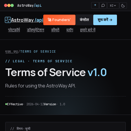
AstroWay
/api
HI
AstroWay
/api
🚀 Founders'
कंसोल
शुरू करें →
प्लेटफ़ॉर्म
डॉक्यूमेंटेशन
कीमतें
ब्लॉग
हमारे बारे में
मुख्य पृष्ठ
/
TERMS OF SERVICE
// LEGAL · TERMS OF SERVICE
Terms of Service
v1.0
Rules for using the AstroWay API.
Effective
· 2026-04-12
Version
· 1.0
// विषय-सूची