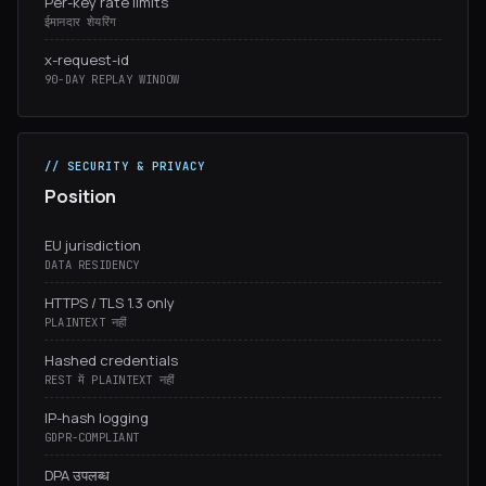
Per-key rate limits
ईमानदार शेयरिंग
x-request-id
90-DAY REPLAY WINDOW
// SECURITY & PRIVACY
Position
EU jurisdiction
DATA RESIDENCY
HTTPS / TLS 1.3 only
PLAINTEXT नहीं
Hashed credentials
REST में PLAINTEXT नहीं
IP-hash logging
GDPR-COMPLIANT
DPA उपलब्ध