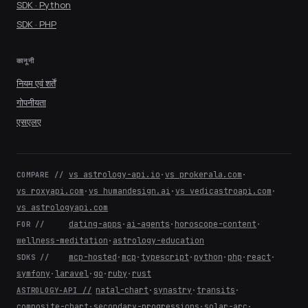
SDK · Python
SDK · PHP
कानूनी
नियम एवं शर्तें
गोपनीयता
एसएलए
vs astrology-api.io
·
vs prokerala.com
·
COMPARE //
vs roxyapi.com
·
vs humandesign.ai
·
vs vedicastroapi.com
·
vs astrologyapi.com
dating-apps
·
ai-agents
·
horoscope-content
·
FOR //
wellness-meditation
·
astrology-education
mcp-hosted
·
mcp
·
typescript
·
python
·
php
·
react
·
SDKS //
symfony
·
laravel
·
go
·
ruby
·
rust
natal-chart
·
synastry
·
transits
·
ASTROLOGY-API //
composite-chart
·
secondary-progressions
·
solar-arc
·