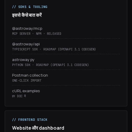
// SDKS & TOOLING
इससे कैसे बात करें
@astroway/mcp
MCP SERVER · NPM · RELEASED
@astroway/api
TYPESCRIPT SDK · ROADMAP (OPENAPI 3.1 CODEGEN)
astroway py
PYTHON SDK · ROADMAP (OPENAPI 3.1 CODEGEN)
Postman collection
ONE-CLICK IMPORT
cURL examples
हर DOC में
// FRONTEND STACK
Website और dashboard