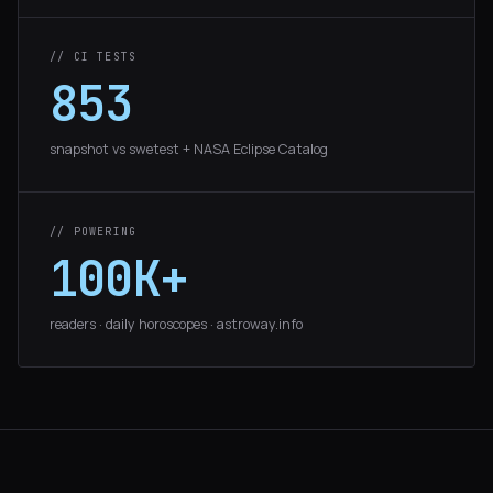
// CI TESTS
853
snapshot vs swetest + NASA Eclipse Catalog
// POWERING
100K+
readers · daily horoscopes · astroway.info