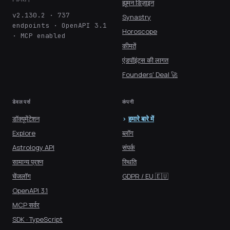
ह्यूमन डिज़ाइन
v2.130.2 · 737
Synastry
endpoints · OpenAPI 3.1
Horoscope
· MCP enabled
कीमतें
एंडपॉइंट्स की लागत
Founders' Deal 🚀
डेवलपर्स
कंपनी
डॉक्यूमेंटेशन
हमारे बारे में
Explore
ब्लॉग
Astrology API
संपर्क
सामान्य प्रश्न
स्थिति
चेंजलॉग
GDPR / EU 🇪🇺
OpenAPI 3.1
MCP सर्वर
SDK · TypeScript