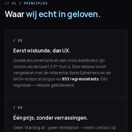
// 03
/ PRINCIPLES
Waar
wij echt in geloven.
/ 01
Eerst wiskunde, dan UX.
Goede documentatie en een mooi dashboard zijn
zinloos als de kaart 0.3° fout is. Elke release wordt
vergeleken met de referentie Swiss Ephemeris en de
NASA-eclipscatalogus via
853 regressietests
. Één
regressie — release geblokkeerd.
/ 02
Één prijs, zonder verrassingen.
Geen 'starting at', geen 'enterprise — neem contact op'