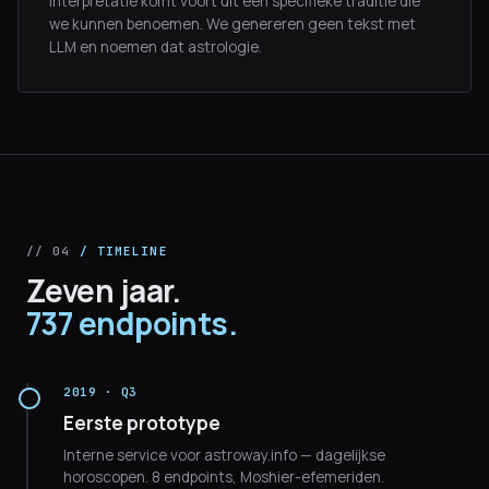
interpretatie komt voort uit een specifieke traditie die
we kunnen benoemen. We genereren geen tekst met
LLM en noemen dat astrologie.
// 04
/ TIMELINE
Zeven jaar.
737 endpoints.
2019 · Q3
Eerste prototype
Interne service voor astroway.info — dagelijkse
horoscopen. 8 endpoints, Moshier-efemeriden.