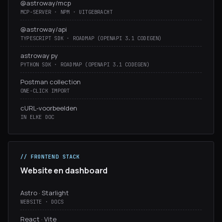
@astroway/mcp
MCP-SERVER · NPM · UITGEBRACHT
@astroway/api
TYPESCRIPT SDK · ROADMAP (OPENAPI 3.1 CODEGEN)
astroway py
PYTHON SDK · ROADMAP (OPENAPI 3.1 CODEGEN)
Postman collection
ONE-CLICK IMPORT
cURL-voorbeelden
IN ELKE DOC
// FRONTEND STACK
Website en dashboard
Astro · Starlight
WEBSITE · DOCS
React · Vite