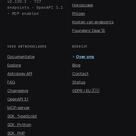
v2.130.2 · 737
Horoscope
endpoints · OpenAPI 3.1
Prijzen
· MCP enabled
Kosten van endpoints
Founders' Deal 🚀
VOOR ONTWIKKELAARS
BEDRIJF
Documentatie
Over ons
Explore
Blog
Astrology API
Contact
FAQ
Status
Changelog
GDPR / EU 🇪🇺
OpenAPI 3.1
MCP-server
SDK · TypeScript
SDK · Python
SDK · PHP