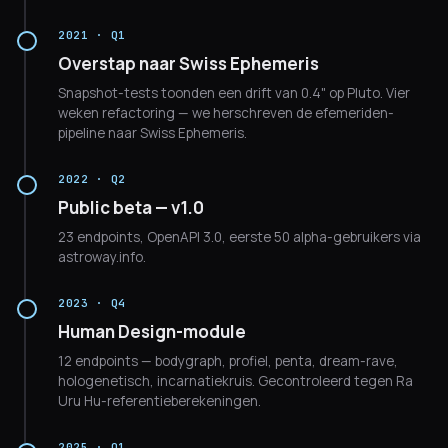
2021 · Q1
Overstap naar Swiss Ephemeris
Snapshot-tests toonden een drift van 0.4" op Pluto. Vier
weken refactoring — we herschreven de efemeriden-
pipeline naar Swiss Ephemeris.
2022 · Q2
Public beta — v1.0
23 endpoints, OpenAPI 3.0, eerste 50 alpha-gebruikers via
astroway.info.
2023 · Q4
Human Design-module
12 endpoints — bodygraph, profiel, penta, dream-rave,
hologenetisch, incarnatiekruis. Gecontroleerd tegen Ra
Uru Hu-referentieberekeningen.
2025 · Q1