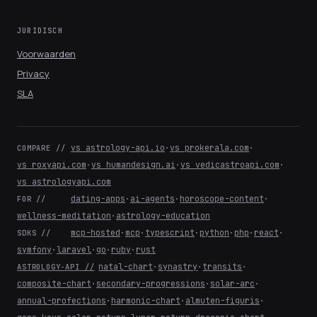
JURIDISCH
Voorwaarden
Privacy
SLA
vs astrology-api.io
·
vs prokerala.com
·
COMPARE //
vs roxyapi.com
·
vs humandesign.ai
·
vs vedicastroapi.com
·
vs astrologyapi.com
dating-apps
·
ai-agents
·
horoscope-content
·
FOR //
wellness-meditation
·
astrology-education
mcp-hosted
·
mcp
·
typescript
·
python
·
php
·
react
·
SDKS //
symfony
·
laravel
·
go
·
ruby
·
rust
natal-chart
·
synastry
·
transits
·
ASTROLOGY-API //
composite-chart
·
secondary-progressions
·
solar-arc
·
annual-profections
·
harmonic-chart
·
almuten-figuris
·