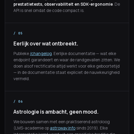
prestatietests, observabiliteit en SDK-ergonomie
. De
API is snel omdat de code compact is.
/ 05
Eerlijk over wat ontbreekt.
Publieke
/changelog
. Eerlijke documentatie — wat elke
endpoint garandeert en waar de randgevallen zitten. We
doen alsof rectificatie altijd werkt voor elke geboortetijd
— in de documentatie staat expliciet de nauwkeurigheid
vermeld.
/ 06
Astrologie is ambacht, geen mood.
We bouwen samen met een praktiserend astroloog
(LMS-academie op
astroway.info
sinds 2019). Elke