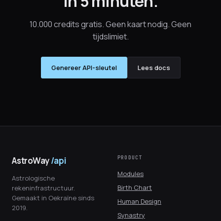
in 5 minuten.
10.000 credits gratis. Geen kaart nodig. Geen
tijdslimiet.
Genereer API-sleutel
Lees docs
PRODUCT
AstroWay
/api
Modules
Astrologische
Birth Chart
rekeninfrastructuur.
Gemaakt in Oekraïne sinds
Human Design
2019.
Synastry