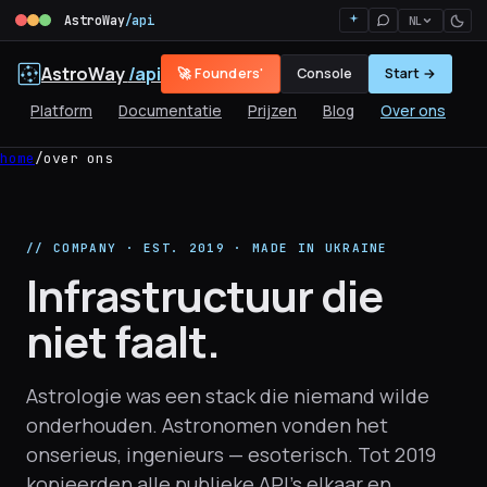
AstroWay
/api
NL
AstroWay
/api
🚀 Founders'
Console
Start →
Platform
Documentatie
Prijzen
Blog
Over ons
home
/
over ons
// COMPANY · EST. 2019 · MADE IN UKRAINE
Infrastructuur die
niet faalt.
Astrologie was een stack die niemand wilde
onderhouden. Astronomen vonden het
onserieus, ingenieurs — esoterisch. Tot 2019
kopieerden alle publieke API's elkaar en