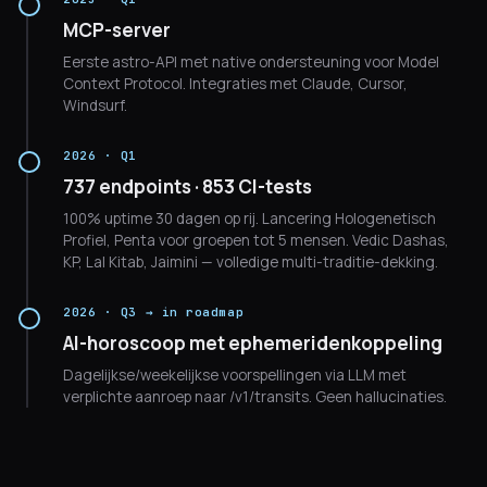
MCP-server
Eerste astro-API met native ondersteuning voor Model
Context Protocol. Integraties met Claude, Cursor,
Windsurf.
2026 · Q1
737 endpoints · 853 CI-tests
100% uptime 30 dagen op rij. Lancering Hologenetisch
Profiel, Penta voor groepen tot 5 mensen. Vedic Dashas,
KP, Lal Kitab, Jaimini — volledige multi-traditie-dekking.
2026 · Q3 → in roadmap
AI-horoscoop met ephemeridenkoppeling
Dagelijkse/weekelijkse voorspellingen via LLM met
verplichte aanroep naar /v1/transits. Geen hallucinaties.