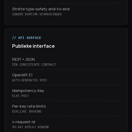
Strikte type-safety end-to-end
ZONDER RUNTIME-VERRASSINGEN
// API SURFACE
Publieke interface
REST + JSON
ÉÉN CONSISTENTE CONTRACT
OpenAPI 3.1
AUTO-GENERATED SPEC
Idempotency-Key
ELKE POST
Per-key rate limits
EERLIJKE SHARING
x-request-id
90-DAY REPLAY WINDOW