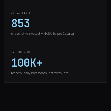
// CI TESTS
853
snapshot vs swetest + NASA Eclipse Catalog
// POWERING
100K+
readers · daily horoscopes · astroway.info