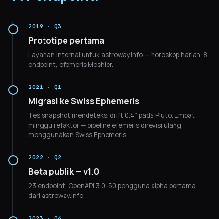
2019 · Q3
Prototipe pertama
Layanan internal untuk astroway.info — horoskop harian. 8
endpoint, efemeris Moshier.
2021 · Q1
Migrasi ke Swiss Ephemeris
Tes snapshot mendeteksi drift 0.4″ pada Pluto. Empat
minggu refaktor — pipeline efemeris direvisi ulang
menggunakan Swiss Ephemeris.
2022 · Q2
Beta publik — v1.0
23 endpoint, OpenAPI 3.0, 50 pengguna alpha pertama
dari astroway.info.
2023 · Q4