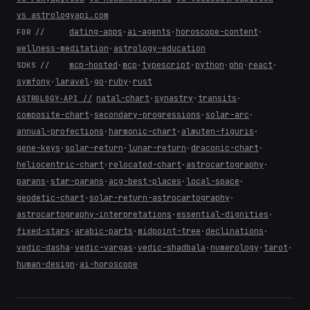
vs astrologyapi.com
dating-apps
·
ai-agents
·
horoscope-content
·
FOR //
wellness-meditation
·
astrology-education
mcp-hosted
·
mcp
·
typescript
·
python
·
php
·
react
·
SDKS //
symfony
·
laravel
·
go
·
ruby
·
rust
natal-chart
·
synastry
·
transits
·
ASTROLOGY-API //
composite-chart
·
secondary-progressions
·
solar-arc
·
annual-profections
·
harmonic-chart
·
almuten-figuris
·
gene-keys
·
solar-return
·
lunar-return
·
draconic-chart
·
heliocentric-chart
·
relocated-chart
·
astrocartography
·
parans
·
star-parans
·
acg-best-places
·
local-space
·
geodetic-chart
·
solar-return-astrocartography
·
astrocartography-interpretations
·
essential-dignities
·
fixed-stars
·
arabic-parts
·
midpoint-tree
·
declinations
·
vedic-dasha
·
vedic-vargas
·
vedic-shadbala
·
numerology
·
tarot
·
human-design
·
ai-horoscope