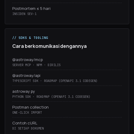
Postmortem ≤ 5 hari
INSIDEN SEV-1
// SDKS & TOOLING
Cara berkomunikasi dengannya
@astroway/mcp
SERVER MCP · NPM · DIRILIS
@astroway/api
TYPESCRIPT SDK · ROADMAP (OPENAPI 3.1 CODEGEN)
astroway py
PYTHON SDK · ROADMAP (OPENAPI 3.1 CODEGEN)
Postman collection
ONE-CLICK IMPORT
Contoh cURL
DI SETIAP DOKUMEN