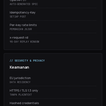
AUTO-GENERATED SPEC
Idempotency-Key
SETIAP POST
Per-key rate limits
PEMBAGIAN JUJUR
x-request-id
90-DAY REPLAY WINDOW
// SECURITY & PRIVACY
Keamanan
EU jurisdiction
DATA RESIDENCY
HTTPS / TLS 1.3 only
TANPA PLAINTEXT
Hashed credentials