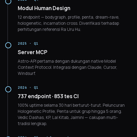
Modul Human Design
12 endpoint — bodygraph, profile, penta, dream-rave,
hologenetic, incarnation cross. Diverifikasi terhadap
perhitungan referensi Ra Uru Hu.
2025 · Q1
Server MCP
Astro-API pertama dengan dukungan native Model
Context Protocol. Integrasi dengan Claude, Cursor,
Windsurf.
2026 · Q1
737 endpoint · 853 tes CI
100% uptime selama 30 hari berturut-turut. Peluncuran
Hologenetic Profile, Penta untuk grup hingga 5 orang.
Vedic Dashas, KP, Lal Kitab, Jaimini — cakupan multi-
tradisi lengkap.