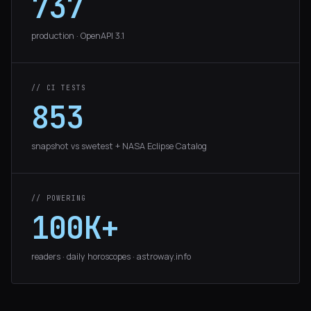
737
production · OpenAPI 3.1
// CI TESTS
853
snapshot vs swetest + NASA Eclipse Catalog
// POWERING
100K+
readers · daily horoscopes · astroway.info