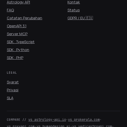
Astrology API
Kontak
FAQ
Status
Catatan Perubahan
GDPR / EU 🇪🇺
OpenAPI 3.1
Server MCP
SDK · TypeScript
SDK · Python
SDK · PHP
LEGAL
Syarat
Privasi
SLA
vs astrology-api.io
·
vs prokerala.com
·
COMPARE //
vs roxyapi.com
·
vs humandesign.ai
·
vs vedicastroapi.com
·