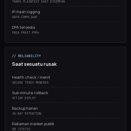
TANPA PLAINTEXT SAAT DISIMPAN
IP-hash logging
GDPR-COMPLIANT
DPA tersedia
PADA PAKET PRO+
// RELIABILITY
Saat sesuatu rusak
Health check / menit
SECARA TERUS-MENERUS
Sub-minute rollback
SETIAP DEPLOY
Backup harian
30-DAY RETENTION
Rekaman insiden publik
ON /STATUS