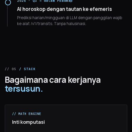
2026 · Q3 → dalam roadmap
AI horoskop dengan tautan ke efemeris
Prediksi harian/mingguan di LLM dengan panggilan wajib
ke alat /v1/transits. Tanpa halusinasi.
// 05
/ STACK
Bagaimana cara kerjanya
tersusun.
// MATH ENGINE
Inti komputasi