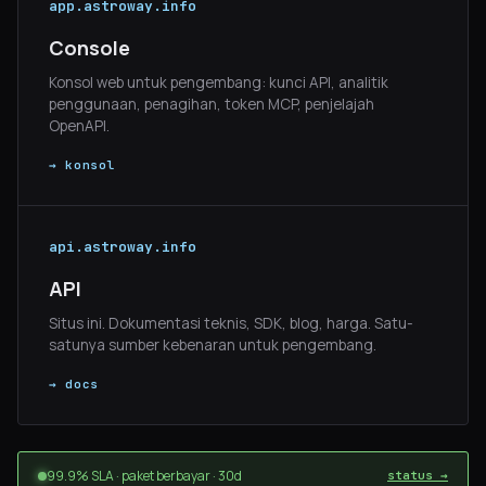
app.astroway.info
Console
Konsol web untuk pengembang: kunci API, analitik
penggunaan, penagihan, token MCP, penjelajah
OpenAPI.
→ konsol
api.astroway.info
API
Situs ini. Dokumentasi teknis, SDK, blog, harga. Satu-
satunya sumber kebenaran untuk pengembang.
→ docs
99.9% SLA · paket berbayar · 30d
status →