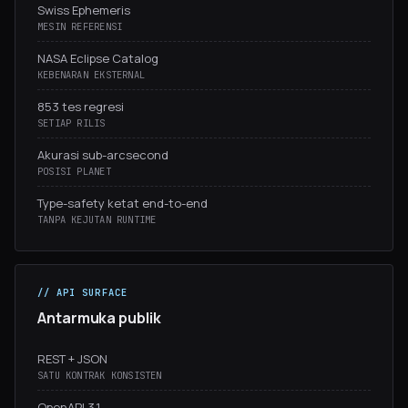
Swiss Ephemeris
MESIN REFERENSI
NASA Eclipse Catalog
KEBENARAN EKSTERNAL
853 tes regresi
SETIAP RILIS
Akurasi sub-arcsecond
POSISI PLANET
Type-safety ketat end-to-end
TANPA KEJUTAN RUNTIME
// API SURFACE
Antarmuka publik
REST + JSON
SATU KONTRAK KONSISTEN
OpenAPI 3.1