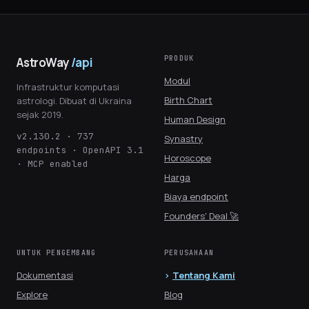
PRODUK
AstroWay
/api
Modul
Infrastruktur komputasi
Birth Chart
astrologi. Dibuat di Ukraina
sejak 2019.
Human Design
v2.130.2 · 737
Synastry
endpoints · OpenAPI 3.1
Horoscope
· MCP enabled
Harga
Biaya endpoint
Founders' Deal 🚀
UNTUK PENGEMBANG
PERUSAHAAN
Dokumentasi
Tentang Kami
Explore
Blog