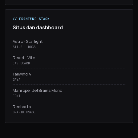
// FRONTEND STACK
Situs dan dashboard
Astro · Starlight
SITUS · DOCS
React · Vite
DASHBOARD
Tailwind 4
GAYA
Manrope · JetBrains Mono
FONT
Recharts
GRAFIK USAGE