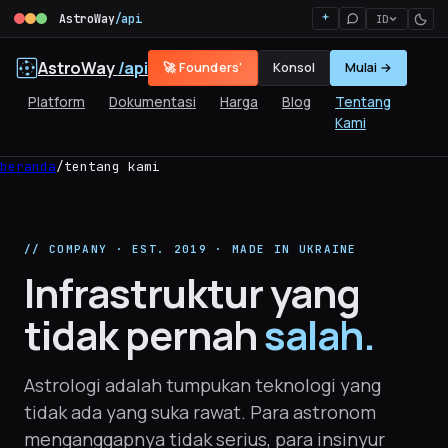
AstroWay
/api
ID
AstroWay
/api
🚀 Founders'
Konsol
Mulai →
Platform
Dokumentasi
Harga
Blog
Tentang
Kami
beranda
/
tentang kami
// COMPANY · EST. 2019 · MADE IN UKRAINE
Infrastruktur yang
tidak pernah
salah.
Astrologi adalah tumpukan teknologi yang
tidak ada yang suka rawat. Para astronom
menganggapnya tidak serius, para insinyur