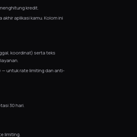
menghitung kredit.
akhir aplikasi kamu. Kolom ini
gal, koordinat) serta teks
 layanan.
— untuk rate limiting dan anti-
asi 30 hari.
 limiting.