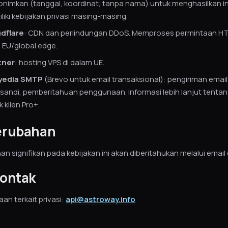
onimkan (tanggal, koordinat, tanpa nama) untuk menghasilkan in
liki kebijakan privasi masing-masing.
dflare
: CDN dan perlindungan DDoS. Memproses permintaan HTT
. EU/global edge.
zner
: hosting VPS di dalam UE.
yedia SMTP
(Brevo untuk email transaksional): pengiriman email
 sandi, pemberitahuan penggunaan. Informasi lebih lanjut tenta
 klien Pro+.
erubahan
n signifikan pada kebijakan ini akan diberitahukan melalui email 
Kontak
an terkait privasi:
api@astroway.info