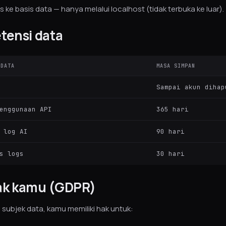
s ke basis data — hanya melalui localhost (tidak terbuka ke luar).
etensi data
 DATA
MASA SIMPAN
Sampai akun dihap
enggunaan API
365 hari
 log AI
90 hari
s logs
30 hari
ak kamu (GDPR)
 subjek data, kamu memiliki hak untuk: