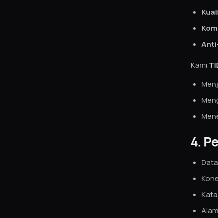
Kual
Kom
Ant
Kami
TI
Menj
Meng
Mene
4. P
Data
Kone
Kata
Alam