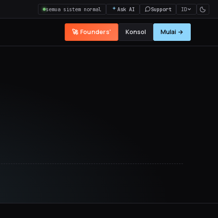
semua sistem normal
Ask AI
Support
ID
🚀 Founders'
Konsol
Mulai →