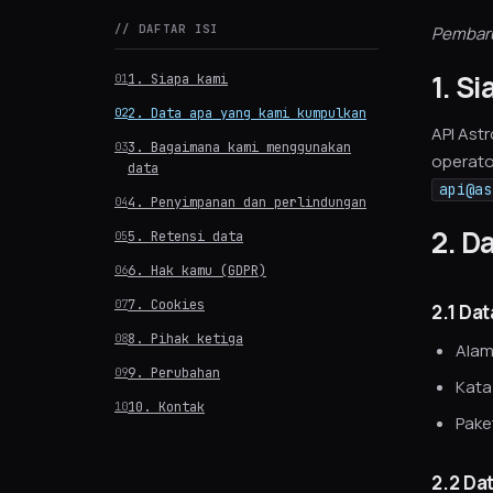
// DAFTAR ISI
Pembarua
1. S
1. Siapa kami
2. Data apa yang kami kumpulkan
API Ast
3. Bagaimana kami menggunakan
operator
data
api@as
4. Penyimpanan dan perlindungan
2. D
5. Retensi data
6. Hak kamu (GDPR)
7. Cookies
2.1 Da
8. Pihak ketiga
Alam
9. Perubahan
Kata
10. Kontak
Paket
2.2 Da