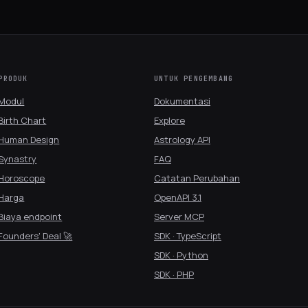
PRODUK
UNTUK PENGEMBANG
Modul
Dokumentasi
Birth Chart
Explore
Human Design
Astrology API
Synastry
FAQ
Horoscope
Catatan Perubahan
Harga
OpenAPI 3.1
Biaya endpoint
Server MCP
Founders' Deal 🚀
SDK · TypeScript
SDK · Python
SDK · PHP