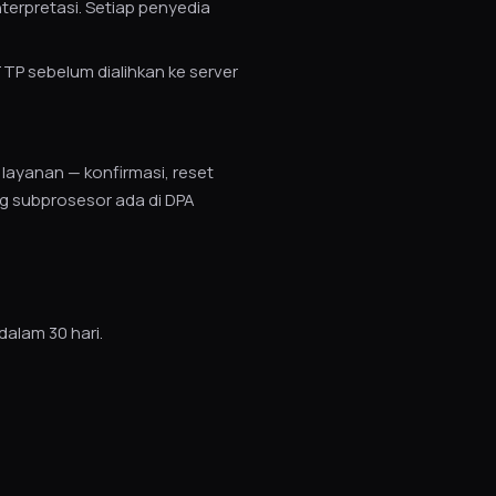
terpretasi. Setiap penyedia
P sebelum dialihkan ke server
 layanan — konfirmasi, reset
ng subprosesor ada di DPA
dalam 30 hari.