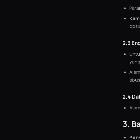
Para
Kam
opsi
2.3 End
Unt
yang
Alam
abus
2.4 Da
Alam
3. B
Peny