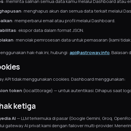
es
: meminta salinan semua data kamu melalui Dashboard atau em
ghapusan
: menghapus akun dan semua data terkait melalui Das
aikan
: memperbarui email atau profil melalui Dashboard.
abilitas
: ekspor data dalam format JSON.
olakan
: menolak pemrosesan data untuk pemasaran (kami tida
enggunakan hak-hak ini, hubungi:
api@astroway.info
. Balasan 
ookies
y API tidak menggunakan cookies. Dashboard menggunakan:
ion token
(localStorage) — untuk autentikasi. Dihapus saat log
ihak ketiga
edia AI
— LLM terkemuka di pasar (Google Gemini, Groq, OpenRouter
lui gateway AI privat kami dengan failover multi-provider. Meneri