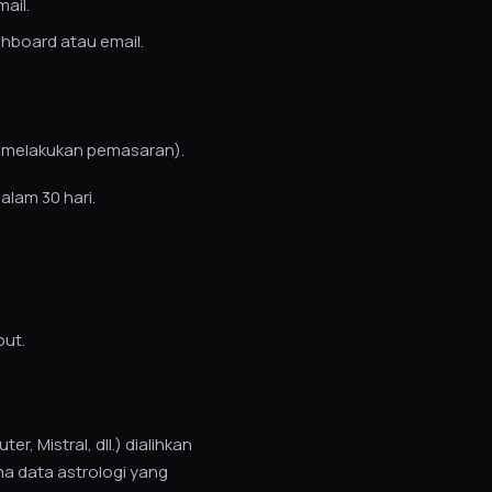
ail.
hboard atau email.
k melakukan pemasaran).
dalam 30 hari.
out.
, Mistral, dll.) dialihkan
ma data astrologi yang