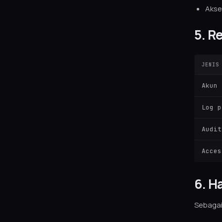
Akse
5. R
JENIS
Akun
Log p
Audit
Acces
6. H
Sebagai