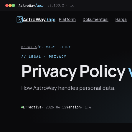
AstroWay
/api
v2.130.2 · id
AstroWay
/api
Platform
Dokumentasi
Harga
BERANDA
/
PRIVACY POLICY
// LEGAL · PRIVACY
Privacy Policy
How AstroWay handles personal data.
Effective
· 2026-04-12
Version
· 1.4