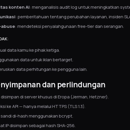
itas konten AI
: menganalisis audit log untuk meningkatkan syst
unikasi
: pemberitahuan tentang perubahan layanan, insiden S
i-abuse
: mendeteksi penyalahgunaan free-tier dan serangan.
DAK
:
ual data kamu ke pihak ketiga.
gunakan data untuk iklan bertarget.
ruskan data perhitungan ke pengguna lain.
enyimpanan dan perlindungan
 disimpan di server khusus di Eropa (Jerman, Hetzner).
ksi ke API — hanya melalui HTTPS (TLS 1.3).
 sandi di-hash menggunakan bcrypt.
at IP disimpan sebagai hash SHA-256.