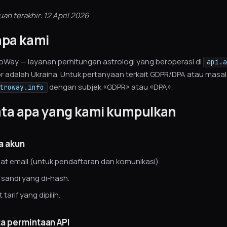
n terakhir: 12 April 2026
iapa kami
roWay — layanan perhitungan astrologi yang beroperasi di
api.a
 adalah Ukraina. Untuk pertanyaan terkait GDPR/DPA atau masalah 
dengan subjek «GDPR» atau «DPA».
troway.info
ata apa yang kami kumpulkan
ta akun
at email (untuk pendaftaran dan komunikasi).
 sandi yang di-hash.
 tarif yang dipilih.
ta permintaan API