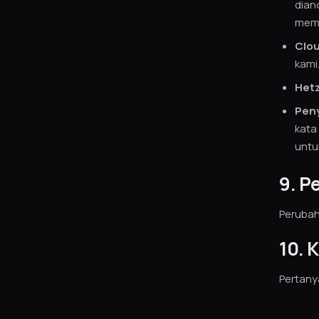
dian
memi
Clou
kami
Het
Pen
kata
untuk
9. P
Perubaha
10. 
Pertanya