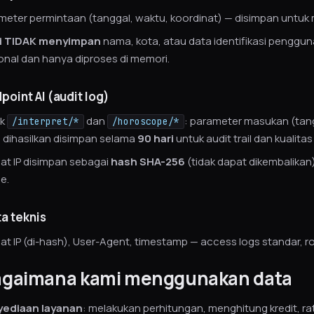
meter permintaan (tanggal, waktu, koordinat) — disimpan untuk 
i TIDAK menyimpan
nama, kota, atau data identifikasi pengguna 
onal dan hanya diproses di memori.
point AI (audit log)
uk
dan
: parameter masukan (tang
/interpret/*
/horoscope/*
 dihasilkan disimpan selama
90 hari
untuk audit trail dan kualitas
at IP disimpan sebagai
hash SHA-256
(tidak dapat dikembalikan) 
e.
ta teknis
at IP (di-hash), User-Agent, timestamp — access logs standar, rot
agaimana kami menggunakan data
ediaan layanan
: melakukan perhitungan, menghitung kredit, rate