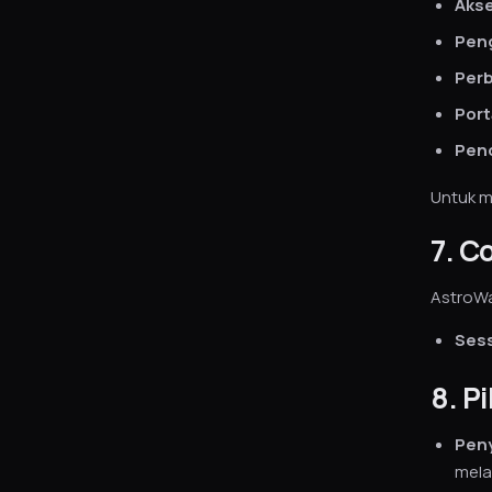
Aks
Pen
Perb
Port
Pen
Untuk m
7. C
AstroWa
Sess
8. P
Peny
mela