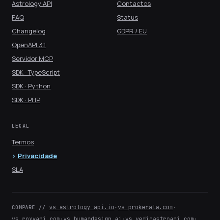
Astrology API
Contactos
FAQ
Status
Changelog
GDPR / EU
OpenAPI 3.1
Servidor MCP
SDK · TypeScript
SDK · Python
SDK · PHP
LEGAL
Termos
Privacidade
SLA
vs astrology-api.io
·
vs prokerala.com
·
COMPARE //
vs roxyapi.com
·
vs humandesign.ai
·
vs vedicastroapi.com
·