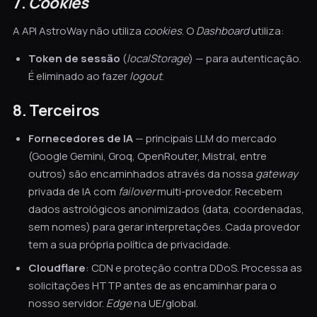
7.
Cookies
A API AstroWay não utiliza
cookies
. O
Dashboard
utiliza:
Token de sessão
(
localStorage
) — para autenticação.
É eliminado ao fazer
logout
.
8. Terceiros
Fornecedores de IA
— principais LLM do mercado
(Google Gemini, Groq, OpenRouter, Mistral, entre
outros) são encaminhados através da nossa
gateway
privada de IA com
failover
multi-provedor. Recebem
dados astrológicos anonimizados (data, coordenadas,
sem nomes) para gerar interpretações. Cada provedor
tem a sua própria política de privacidade.
Cloudflare
: CDN e proteção contra DDoS. Processa as
solicitações HTTP antes de as encaminhar para o
nosso servidor.
Edge
na UE/global.