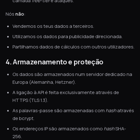
camada
free-tier
e ataques.
Nós
não
:
Vendemos os teus dados a terceiros.
Utilizamos os dados para publicidade direcionada.
Partilhamos dados de cálculos com outros utilizadores.
4. Armazenamento e proteção
Os dados são armazenados num servidor dedicado na
Europa (Alemanha, Hetzner).
A ligação à API é feita exclusivamente através de
HTTPS (TLS 1.3).
As palavras-passe são armazenadas com
hash
através
de bcrypt.
Os endereços IP são armazenados como
hash
SHA-
256.