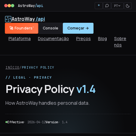
AstroWay
/api
PT
AstroWay
/api
🚀 Founders'
Console
Começar →
Plataforma
Documentação
Preços
Blog
Sobre
nós
INÍCIO
/
PRIVACY POLICY
// LEGAL · PRIVACY
Privacy Policy
v1.4
How AstroWay handles personal data.
Effective
· 2026-04-12
Version
· 1.4