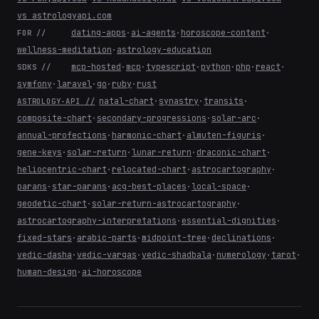
vs astrologyapi.com
dating-apps
·
ai-agents
·
horoscope-content
·
FOR //
wellness-meditation
·
astrology-education
mcp-hosted
·
mcp
·
typescript
·
python
·
php
·
react
·
SDKS //
symfony
·
laravel
·
go
·
ruby
·
rust
natal-chart
·
synastry
·
transits
·
ASTROLOGY-API //
composite-chart
·
secondary-progressions
·
solar-arc
·
annual-profections
·
harmonic-chart
·
almuten-figuris
·
gene-keys
·
solar-return
·
lunar-return
·
draconic-chart
·
heliocentric-chart
·
relocated-chart
·
astrocartography
·
parans
·
star-parans
·
acg-best-places
·
local-space
·
geodetic-chart
·
solar-return-astrocartography
·
astrocartography-interpretations
·
essential-dignities
·
fixed-stars
·
arabic-parts
·
midpoint-tree
·
declinations
·
vedic-dasha
·
vedic-vargas
·
vedic-shadbala
·
numerology
·
tarot
·
human-design
·
ai-horoscope