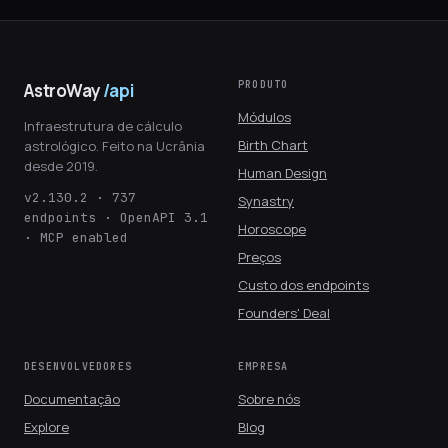
PRODUTO
AstroWay
/api
Módulos
Infraestrutura de cálculo
Birth Chart
astrológico. Feito na Ucrânia
desde 2019.
Human Design
v2.130.2 · 737
Synastry
endpoints · OpenAPI 3.1
Horoscope
· MCP enabled
Preços
Custo dos endpoints
Founders' Deal
DESENVOLVEDORES
EMPRESA
Documentação
Sobre nós
Explore
Blog