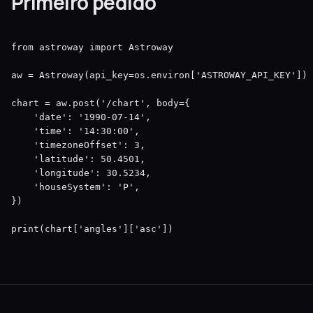
Primeiro pedido
from astroway import Astroway

aw = Astroway(api_key=os.environ['ASTROWAY_API_KEY'])

chart = aw.post('/chart', body={

    'date': '1990-07-14',

    'time': '14:30:00',

    'timezoneOffset': 3,

    'latitude': 50.4501,

    'longitude': 30.5234,

    'houseSystem': 'P',

})

print(chart['angles']['asc'])