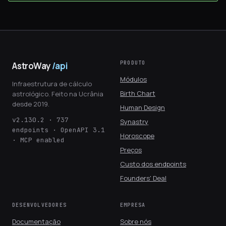
PRODUTO
AstroWay
/api
Módulos
Infraestrutura de cálculo
Birth Chart
astrológico. Feito na Ucrânia
desde 2019.
Human Design
v2.130.2 · 737
Synastry
endpoints · OpenAPI 3.1
Horoscope
· MCP enabled
Preços
Custo dos endpoints
Founders' Deal
DESENVOLVEDORES
EMPRESA
Documentação
Sobre nós