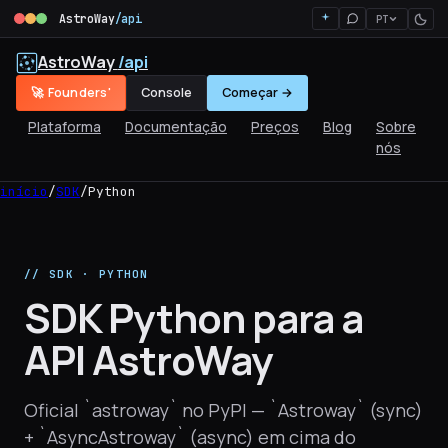
AstroWay
/api
PT
AstroWay
/api
🚀 Founders'
Console
Começar →
Plataforma
Documentação
Preços
Blog
Sobre
nós
início
/
SDK
/
Python
// SDK · PYTHON
SDK Python para a
API AstroWay
Oficial `astroway` no PyPI — `Astroway` (sync)
+ `AsyncAstroway` (async) em cima do