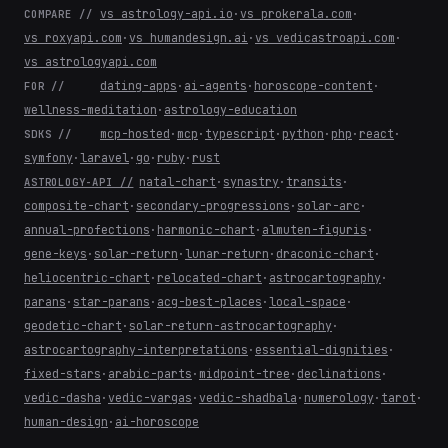
vs astrology-api.io
·
vs prokerala.com
·
COMPARE //
vs roxyapi.com
·
vs humandesign.ai
·
vs vedicastroapi.com
·
vs astrologyapi.com
dating-apps
·
ai-agents
·
horoscope-content
·
FOR //
wellness-meditation
·
astrology-education
mcp-hosted
·
mcp
·
typescript
·
python
·
php
·
react
·
SDKS //
symfony
·
laravel
·
go
·
ruby
·
rust
natal-chart
·
synastry
·
transits
·
ASTROLOGY-API //
composite-chart
·
secondary-progressions
·
solar-arc
·
annual-profections
·
harmonic-chart
·
almuten-figuris
·
gene-keys
·
solar-return
·
lunar-return
·
draconic-chart
·
heliocentric-chart
·
relocated-chart
·
astrocartography
·
parans
·
star-parans
·
acg-best-places
·
local-space
·
geodetic-chart
·
solar-return-astrocartography
·
astrocartography-interpretations
·
essential-dignities
·
fixed-stars
·
arabic-parts
·
midpoint-tree
·
declinations
·
vedic-dasha
·
vedic-vargas
·
vedic-shadbala
·
numerology
·
tarot
·
human-design
·
ai-horoscope