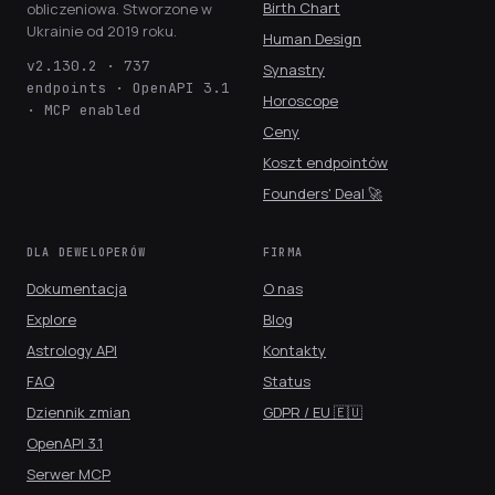
Birth Chart
obliczeniowa. Stworzone w
Ukrainie od 2019 roku.
Human Design
v2.130.2 · 737
Synastry
endpoints · OpenAPI 3.1
Horoscope
· MCP enabled
Ceny
Koszt endpointów
Founders' Deal 🚀
DLA DEWELOPERÓW
FIRMA
Dokumentacja
O nas
Explore
Blog
Astrology API
Kontakty
FAQ
Status
Dziennik zmian
GDPR / EU 🇪🇺
OpenAPI 3.1
Serwer MCP