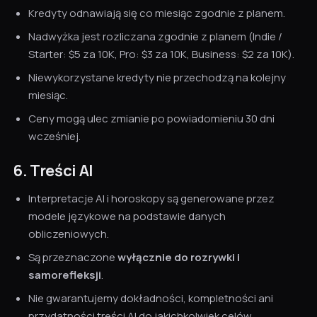
Kredyty odnawiają się co miesiąc zgodnie z planem.
Nadwyżka jest rozliczana zgodnie z planem (Indie /
Starter: $5 za 10K, Pro: $3 za 10K, Business: $2 za 10K).
Niewykorzystane kredyty nie przechodzą na kolejny
miesiąc.
Ceny mogą ulec zmianie po powiadomieniu 30 dni
wcześniej.
6. Treści AI
Interpretacje AI i horoskopy są generowane przez
modele językowe na podstawie danych
obliczeniowych.
Są przeznaczone
wyłącznie do rozrywki i
samorefleksji
.
Nie gwarantujemy dokładności, kompletności ani
przydatności treści AI do jakichkolwiek celów.