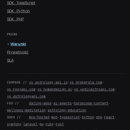
SDK · TypeScript
SDK · Python
SDK · PHP
PRAWO
Warunki
Prywatność
SLA
vs astrology-api.io
·
vs prokerala.com
·
COMPARE //
vs roxyapi.com
·
vs humandesign.ai
·
vs vedicastroapi.com
·
vs astrologyapi.com
dating-apps
·
ai-agents
·
horoscope-content
·
FOR //
wellness-meditation
·
astrology-education
mcp-hosted
·
mcp
·
typescript
·
python
·
php
·
react
·
SDKS //
symfony
·
laravel
·
go
·
ruby
·
rust