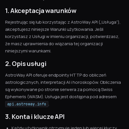
1. Akceptacja warunków
Rejestrując się lub korzystając z AstroWay API („Usługa”),
akceptujesz niniejsze Warunki użytkowania. Jeśli
korzystasz z Usługi w imieniu organizacji, potwierdzasz,
że masz uprawnienia do wiązania tej organizacji
niniejszymi warunkami.
2. Opis usługi
AstroWay API oferuje endpointy HTTP do obliczeń
astrologicznych, interpretacji AI i horoskopów. Obliczenia
są wykonywane po stronie serwera za pomocą Swiss
Ephemeris (WASM). Usługa jest dostępna pod adresem
.
api.astroway.info
3. Konta i klucze API
Każdy użytkownik otrzymuje jeden lub więcej kluczy