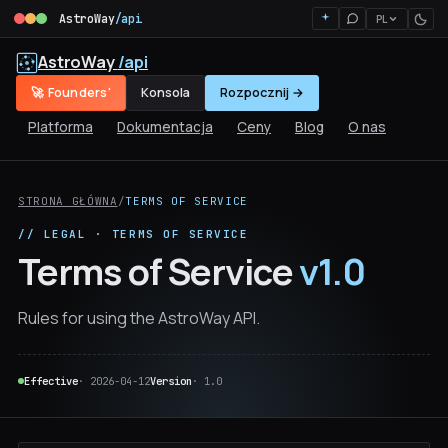
AstroWay
/api
PL
AstroWay
/api
🚀 Founders'
Konsola
Rozpocznij →
Platforma
Dokumentacja
Ceny
Blog
O nas
STRONA GŁÓWNA
/
TERMS OF SERVICE
// LEGAL · TERMS OF SERVICE
Terms of Service
v1.0
Rules for using the AstroWay API.
Effective
· 2026-04-12
Version
· 1.0