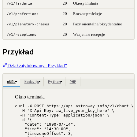
20
Okresy Firdaria
/v1/firdaria
20
Roczne profekcje
/v1/profections
20
Fazy orientalne/okcydentalne
/v1/planetary-phases
20
Wzajemne recepcje
/v1/receptions
Przykład
Dział zatytułowany „Przykład”
cURL
Node.js
Python
PHP
Okno terminala
curl
-X
POST
https://api.astroway.info/v1/chart
\
-H
"
X-Api-Key: aw_live_your_key_here
"
\
-H
"
Content-Type: application/json
"
\
-d
'
{
"date": "1990-07-14",
"time": "14:30:00",
"timezoneOffset": 3,