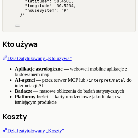
"latitude": 50.4501,
"longitude": 30.5234,
"houseSystem": "P"
}
'
Kto używa
Dział zatytułowany „Kto używa”
Aplikacje astrologiczne
— webowe i mobilne aplikacje z
budowaniem map
AI-agenci
— przez serwer MCP lub
do
/interpret/natal
interpretacji AI
Badacze
— masowe obliczenia do badań statystycznych
Platformy treści
— karty urodzeniowe jako funkcja w
istniejącym produkcie
Koszty
Dział zatytułowany „Koszty”