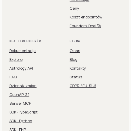
Ceny
Koszt endpointów
Founders' Deal 🚀
DLA DEWELOPERÓW
FIRMA
Dokumentacja
O nas
Explore
Blog
Astrology API
Kontakty
FAQ
Status
Dziennik zmian
GDPR / EU 🇪🇺
OpenAPI 3.1
Serwer MCP
SDK · TypeScript
SDK · Python
SDK · PHP