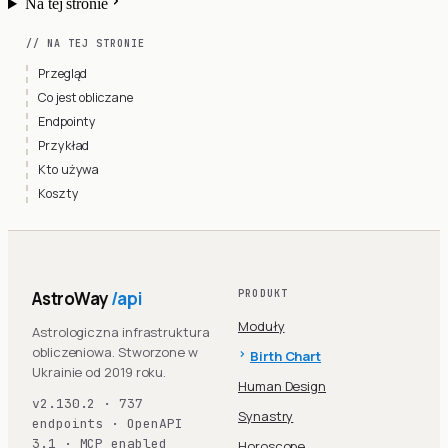
Na tej stronie
// NA TEJ STRONIE
Przegląd
Co jest obliczane
Endpointy
Przykład
Kto używa
Koszty
AstroWay
/api
PRODUKT
Moduły
Astrologiczna infrastruktura
obliczeniowa. Stworzone w
Birth Chart
Ukrainie od 2019 roku.
Human Design
v2.130.2 · 737
Synastry
endpoints · OpenAPI
3.1 · MCP enabled
Horoscope