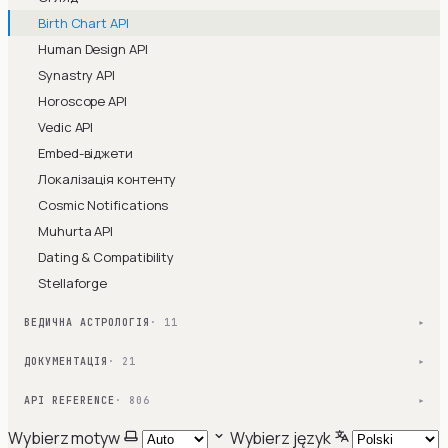
Birth Chart API
Human Design API
Synastry API
Horoscope API
Vedic API
Embed-віджети
Локалізація контенту
Cosmic Notifications
Muhurta API
Dating & Compatibility
Stellaforge
ВЕДИЧНА АСТРОЛОГІЯ
· 11
▾
ДОКУМЕНТАЦІЯ
· 21
▾
API REFERENCE
· 806
▾
Wybierz motyw
Wybierz język