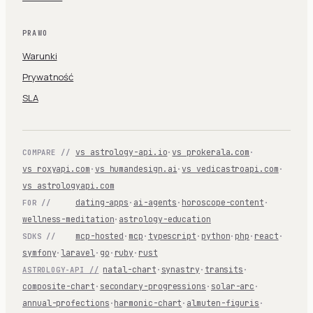
PRAWO
Warunki
Prywatność
SLA
vs astrology-api.io
·
vs prokerala.com
·
COMPARE //
vs roxyapi.com
·
vs humandesign.ai
·
vs vedicastroapi.com
·
vs astrologyapi.com
dating-apps
·
ai-agents
·
horoscope-content
·
FOR //
wellness-meditation
·
astrology-education
mcp-hosted
·
mcp
·
typescript
·
python
·
php
·
react
·
SDKS //
symfony
·
laravel
·
go
·
ruby
·
rust
natal-chart
·
synastry
·
transits
·
ASTROLOGY-API //
composite-chart
·
secondary-progressions
·
solar-arc
·
annual-profections
·
harmonic-chart
·
almuten-figuris
·