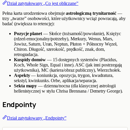
Dział zatytułowany „Co jest obliczane”
Pełna karta urodzeniowa obejmuje
astrologiczną trynitarność
—
trzy „twarze” osobowości, które użytkownicy wciąż powracają, aby
badać (zwiększa to retencję):
Pozycje planet
— Słońce (tożsamość/powołanie), Księżyc
(rdzeń emocjonalny/potrzeby), Merkury, Wenus, Mars,
Jowisz, Saturn, Uran, Neptun, Pluton + Północny Węzeł,
Chiron. Długość, szerokość, prędkość, znak, dom,
retrogradacja.
Kuspidy domów
— 15 dostępnych systemów (Placidus,
Koch, Whole Sign, Equal i inne). ASC (jak inni postrzegają
użytkownika), MC (kariera/obraz publiczny), Wierzchołek.
Aspekty
— koniunkcja, opozycja, trygon, kwadratura,
sekstyl, kwinkunks. Orbe, aplikacja/separacja.
Sekta mapy
— dzienna/nocna (dla klasycznej astrologii
hellenistycznej w stylu Chrisa Brennana / Demetry George).
Endpointy
Dział zatytułowany „Endpointy”