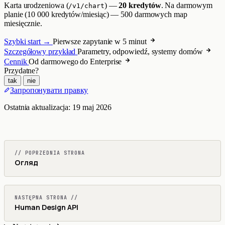
Karta urodzeniowa (
) —
20 kredytów
. Na darmowym
/v1/chart
planie (10 000 kredytów/miesiąc) — 500 darmowych map
miesięcznie.
Szybki start →
Pierwsze zapytanie w 5 minut
Szczegółowy przykład
Parametry, odpowiedź, systemy domów
Cennik
Od darmowego do Enterprise
Przydatne?
tak
nie
Запропонувати правку
Ostatnia aktualizacja:
19 maj 2026
// POPRZEDNIA STRONA
Огляд
NASTĘPNA STRONA //
Human Design API