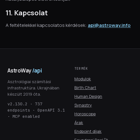
11. Kapcsolat
A feltételekkel kapcsolatos kérdések:
api@astroway.info
TERMÉK
AstroWay
/api
Modulok
Asztrológiai számítási
Birth Chart
infrastruktúra. Ukrajnában
készült 2019 óta.
Human Design
v2.130.2 · 737
Synastry
endpoints · OpenAPI 3.1
Horoscope
· MCP enabled
Árak
Endpoint díjak