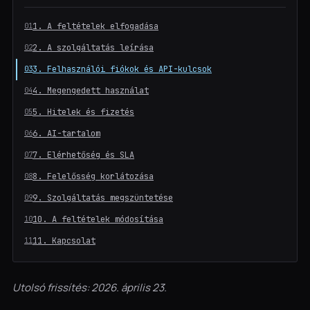
1. A feltételek elfogadása
2. A szolgáltatás leírása
3. Felhasználói fiókok és API-kulcsok
4. Megengedett használat
5. Hitelek és fizetés
6. AI-tartalom
7. Elérhetőség és SLA
8. Felelősség korlátozása
9. Szolgáltatás megszüntetése
10. A feltételek módosítása
11. Kapcsolat
Utolsó frissítés: 2026. április 23.