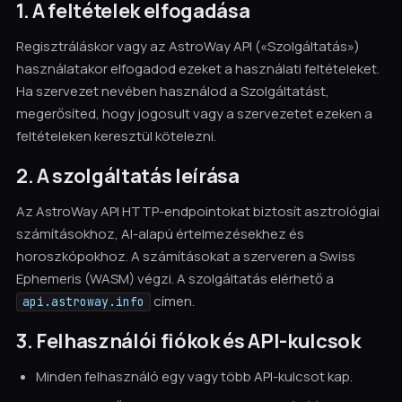
1. A feltételek elfogadása
Regisztráláskor vagy az AstroWay API («Szolgáltatás»)
használatakor elfogadod ezeket a használati feltételeket.
Ha szervezet nevében használod a Szolgáltatást,
megerősíted, hogy jogosult vagy a szervezetet ezeken a
feltételeken keresztül kötelezni.
2. A szolgáltatás leírása
Az AstroWay API HTTP-endpointokat biztosít asztrológiai
számításokhoz, AI-alapú értelmezésekhez és
horoszkópokhoz. A számításokat a szerveren a Swiss
Ephemeris (WASM) végzi. A szolgáltatás elérhető a
címen.
api.astroway.info
3. Felhasználói fiókok és API-kulcsok
Minden felhasználó egy vagy több API-kulcsot kap.