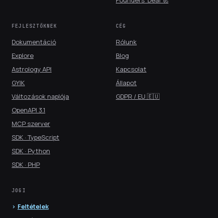
Founders' Deal 🚀
FEJLESZTŐKNEK
CÉG
Dokumentáció
Rólunk
Explore
Blog
Astrology API
Kapcsolat
GYIK
Állapot
Változások naplója
GDPR / EU 🇪🇺
OpenAPI 3.1
MCP szerver
SDK · TypeScript
SDK · Python
SDK · PHP
JOGI
Feltételek