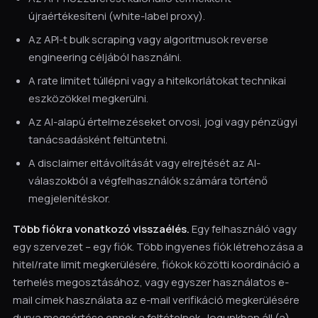
újraértékesíteni (white-label proxy).
Az API-t bulk scraping vagy algoritmusok reverse
engineering céljából használni.
A rate limitet túllépni vagy a hitelkorlátokat technikai
eszközökkel megkerülni.
Az AI-alapú értelmezéseket orvosi, jogi vagy pénzügyi
tanácsadásként feltüntetni.
A disclaimer eltávolítását vagy elrejtését az AI-
válaszokból a végfelhasználók számára történő
megjelenítéskor.
Több fiókra vonatkozó visszaélés.
Egy felhasználó vagy
egy szervezet – egy fiók. Több ingyenes fiók létrehozása a
hitel/rate limit megkerülésére, fiókok közötti koordináció a
terhelés megosztásához, vagy egyszer használatos e-
mail címek használata az e-mail verifikáció megkerülésére
durva megsértése ennek a feltételnek. Jogunkban áll (a)