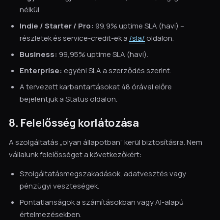
nélkül.
Indie / Starter / Pro:
99,9% uptime SLA (havi) –
részletek és service-credit-ek a
/sla/
oldalon.
Business:
99,95% uptime SLA (havi).
Enterprise:
egyéni SLA a szerződés szerint.
A tervezett karbantartásokat 48 órával előre
bejelentjük a Status oldalon.
8. Felelősség korlátozása
A szolgáltatás „olyan állapotban” kerül biztosításra. Nem
vállalunk felelősséget a következőkért:
Szolgáltatásmegszakadások, adatvesztés vagy
pénzügyi veszteségek.
Pontatlanságok a számításokban vagy AI-alapú
értelmezésekben.