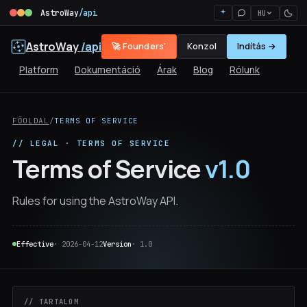
AstroWay
/api
HU
AstroWay
/api
🚀 Founders'
Konzol
Indítás →
Platform
Dokumentáció
Árak
Blog
Rólunk
FŐOLDAL
/
TERMS OF SERVICE
// LEGAL · TERMS OF SERVICE
Terms of Service
v1.0
Rules for using the AstroWay API.
Effective
· 2026-04-12
Version
· 1.0
// TARTALOM