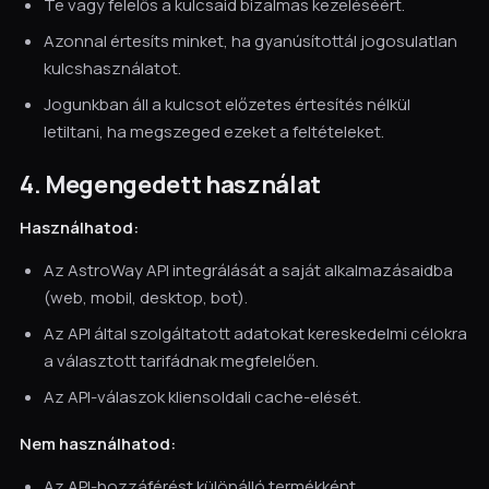
Te vagy felelős a kulcsaid bizalmas kezeléséért.
Azonnal értesíts minket, ha gyanúsítottál jogosulatlan
kulcshasználatot.
Jogunkban áll a kulcsot előzetes értesítés nélkül
letiltani, ha megszeged ezeket a feltételeket.
4. Megengedett használat
Használhatod:
Az AstroWay API integrálását a saját alkalmazásaidba
(web, mobil, desktop, bot).
Az API által szolgáltatott adatokat kereskedelmi célokra
a választott tarifádnak megfelelően.
Az API-válaszok kliensoldali cache-elését.
Nem használhatod:
Az API-hozzáférést különálló termékként