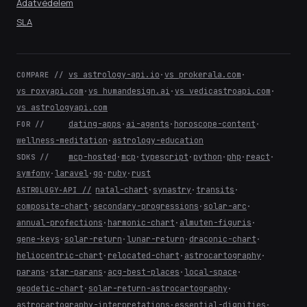
Adatvédelem
SLA
vs astrology-api.io
·
vs prokerala.com
·
COMPARE //
vs roxyapi.com
·
vs humandesign.ai
·
vs vedicastroapi.com
·
vs astrologyapi.com
dating-apps
·
ai-agents
·
horoscope-content
·
FOR //
wellness-meditation
·
astrology-education
mcp-hosted
·
mcp
·
typescript
·
python
·
php
·
react
·
SDKS //
symfony
·
laravel
·
go
·
ruby
·
rust
natal-chart
·
synastry
·
transits
·
ASTROLOGY-API //
composite-chart
·
secondary-progressions
·
solar-arc
·
annual-profections
·
harmonic-chart
·
almuten-figuris
·
gene-keys
·
solar-return
·
lunar-return
·
draconic-chart
·
heliocentric-chart
·
relocated-chart
·
astrocartography
·
parans
·
star-parans
·
acg-best-places
·
local-space
·
geodetic-chart
·
solar-return-astrocartography
·
astrocartography-interpretations
·
essential-dignities
·