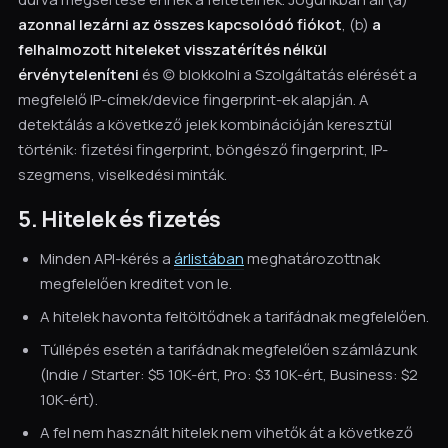
azonnal lezárni az összes kapcsolódó fiókot
, (b)
a
felhalmozott hiteleket visszatérítés nélkül
érvényteleníteni
és (c) blokkolni a Szolgáltatás elérését a
megfelelő IP-címek/device fingerprint-ek alapján. A
detektálás a következő jelek kombinációján keresztül
történik: fizetési fingerprint, böngésző fingerprint, IP-
szegmens, viselkedési minták.
5. Hitelek és fizetés
Minden API-kérés a
árlistában
meghatározottnak
megfelelően kreditet von le.
A hitelek havonta feltöltődnek a tarifádnak megfelelően.
Túllépés esetén a tarifádnak megfelelően számlázunk
(Indie / Starter: $5 10K-ért, Pro: $3 10K-ért, Business: $2
10K-ért).
A fel nem használt hitelek nem vihetők át a következő