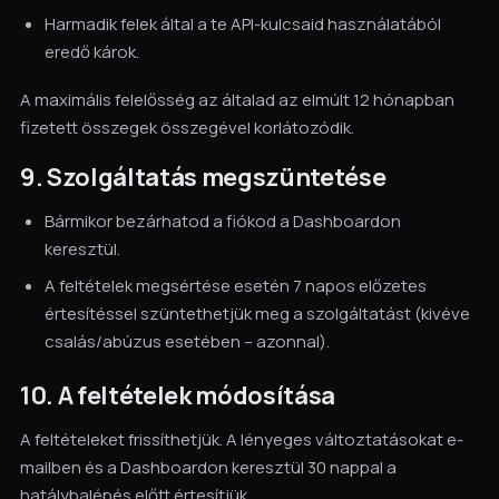
Harmadik felek által a te API-kulcsaid használatából
eredő károk.
A maximális felelősség az általad az elmúlt 12 hónapban
fizetett összegek összegével korlátozódik.
9. Szolgáltatás megszüntetése
Bármikor bezárhatod a fiókod a Dashboardon
keresztül.
A feltételek megsértése esetén 7 napos előzetes
értesítéssel szüntethetjük meg a szolgáltatást (kivéve
csalás/abúzus esetében – azonnal).
10. A feltételek módosítása
A feltételeket frissíthetjük. A lényeges változtatásokat e-
mailben és a Dashboardon keresztül 30 nappal a
hatálybalépés előtt értesítjük.