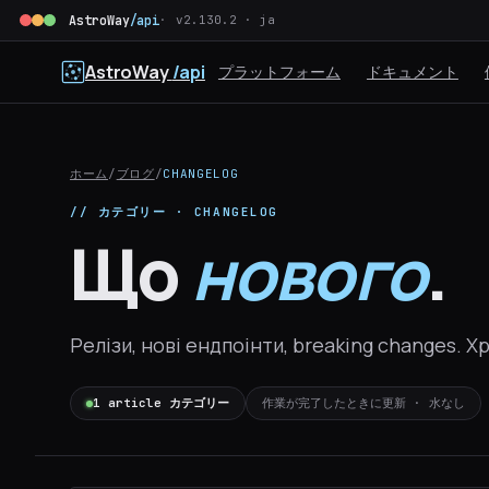
AstroWay
/api
v2.130.2 · ja
AstroWay
/api
プラットフォーム
ドキュメント
ホーム
/
ブログ
/
CHANGELOG
// カテゴリー · CHANGELOG
Що
нового
.
Релізи, нові ендпоінти, breaking changes. 
1 article カテゴリー
作業が完了したときに更新 · 水なし