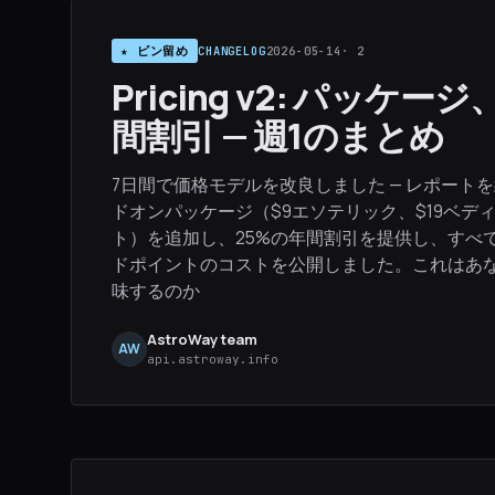
★ ピン留め
CHANGELOG
2026-05-14
· 2
Pricing v2: パッケ
間割引 — 週1のまとめ
7日間で価格モデルを改良しました — レポート
ドオンパッケージ（$9エソテリック、$19ベディ
ト）を追加し、25%の年間割引を提供し、すべて
ドポイントのコストを公開しました。これはあ
味するのか
AstroWay team
AW
api.astroway.info