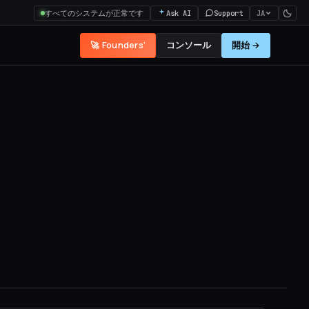
すべてのシステムが正常です
Ask AI
Support
JA
🚀 Founders'
コンソール
開始 →