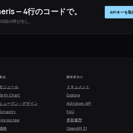
hemeris — 4行のコードで。
APIキーを取
00回の呼び出し。
製品
開発者向け
モジュール
ドキュメント
Birth Chart
Explore
ヒューマン・デザイン
Astrology API
Synastry
FAQ
Horoscope
更新履歴
価格
OpenAPI 3.1