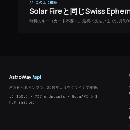
// この上に構築
Solar Fireと同じSwiss Ep
無料のキー（カード不要）。最初の支払いまでに月5,0
AstroWay
/api
占星術計算インフラ。2019年よりウクライナで開発。
v2.130.2 · 737 endpoints · OpenAPI 3.1 ·
MCP enabled