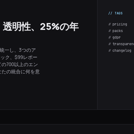
ージ、透明性、25%の年
#
pricing
#
packs
#
gdpr
#
transparen
を統一し、3つのア
#
changelog
ック、$99レポー
の700以上のエン
なたの統合に何を意