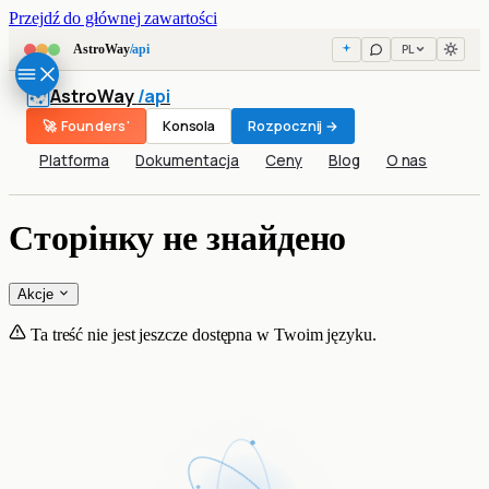
Przejdź do głównej zawartości
PL
AstroWay
/api
AstroWay
/api
🚀 Founders'
Konsola
Rozpocznij →
Platforma
Dokumentacja
Ceny
Blog
O nas
Сторінку не знайдено
Akcje
Ta treść nie jest jeszcze dostępna w Twoim języku.