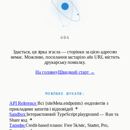
404
Здається, ця зірка згасла — сторінки за цією адресою
немає. Можливо, посилання застаріло або URL містить
друкарську помилку.
На головну
Швидкий старт →
МОЖЛИВО ШУКАЛИ:
API Reference
Всі {siteMeta.endpoints} ендпоінтів з
прикладами запитів і відповідей
Sandbox
Інтерактивний TypeScript playground — Run та
Share код
Тарифи
Credit-based плани: Free 5k/міс, Starter, Pro,