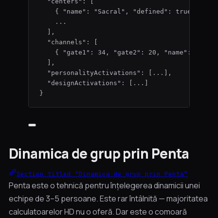
"centers"
: [
{ 
"name"
: 
"
Sacral
"
, 
"defined"
: 
true
 },
...
],
"channels"
: [
{ 
"gate1"
: 
34
, 
"gate2"
: 
20
, 
"name"
: 
"
Chan
],
"personalityActivations"
: [
...
],
"designActivations"
: [
...
]
}
Dinamica de grup prin Penta
Section titled “Dinamica de grup prin Penta”
Penta este o tehnică pentru înțelegerea dinamicii unei
echipe de 3–5 persoane. Este rar întâlnită — majoritatea
calculatoarelor HD nu o oferă. Dar este o comoară