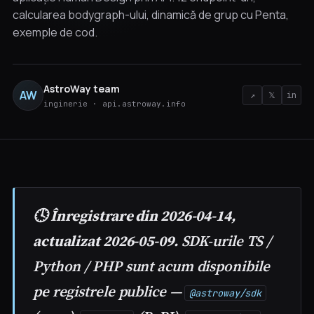
calcularea bodygraph-ului, dinamică de grup cu Penta,
exemple de cod.
AstroWay team
AW
↗
𝕏
in
inginerie · api.astroway.info
🕓 Înregistrare din 2026-04-14,
actualizat 2026-05-09.
SDK-urile TS /
Python / PHP sunt acum disponibile
pe registrele publice —
@astroway/sdk