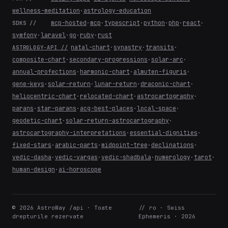
wellness-meditation
·
astrology-education
mcp-hosted
·
mcp
·
typescript
·
python
·
php
·
react
·
SDKS //
symfony
·
laravel
·
go
·
ruby
·
rust
natal-chart
·
synastry
·
transits
·
ASTROLOGY-API //
composite-chart
·
secondary-progressions
·
solar-arc
·
annual-profections
·
harmonic-chart
·
almuten-figuris
·
gene-keys
·
solar-return
·
lunar-return
·
draconic-chart
·
heliocentric-chart
·
relocated-chart
·
astrocartography
·
parans
·
star-parans
·
acg-best-places
·
local-space
·
geodetic-chart
·
solar-return-astrocartography
·
astrocartography-interpretations
·
essential-dignities
·
fixed-stars
·
arabic-parts
·
midpoint-tree
·
declinations
·
vedic-dasha
·
vedic-vargas
·
vedic-shadbala
·
numerology
·
tarot
·
human-design
·
ai-horoscope
© 2026 AstroWay /api · Toate
// ro · Swiss
drepturile rezervate
Ephemeris · 2026