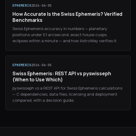
EPHEMERIS
2026-06-05
How Accurate Is the Swiss Ephemeris? Verified
Benchmarks
Swiss Ephemeris accuracy in numbers — planetary
positions under 0.1 arcsecond, exact house cusps,
eclipses within a minute — and how AstroWay verifies it.
EPHEMERIS
2026-06-05
Swiss Ephemeris: REST API vs pyswisseph
(When to Use Which)
pyswisseph vs a REST API for Swiss Ephemeris calculations
— C dependencies, data files, licensing and deployment
compared, with a decision guide.