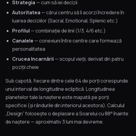
Strategia
— cum să iei decizii
Autoritatea
— cărui centru să îi acorzi încredere în
luarea deciziilor (Sacral, Emotional, Splenic etc.)
Profilul
— combinație de linii (1/3, 4/6 etc.)
Canalele
— conexiuni între centre care formează
personalitatea
Crucea Incarnării
— scopul vieții, derivat din patru
poziții cheie
Sub capotă, fiecare dintre cele 64 de porți corespunde
unui interval de longitudine ecliptică. Longitudinea
planetelor tale la naștere este mapată pe porți
specifice (și rândurile din interiorul acestora). Calculul
„Design” folosește o deplasare a Soarelui cu 88° înainte
de naștere — aproximativ 3 luni mai devreme.