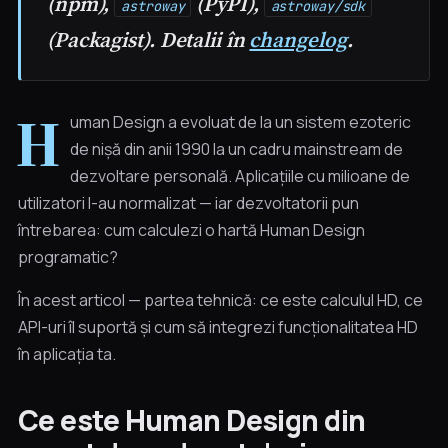
(npm),
(PyPI),
astroway
astroway/sdk
(Packagist). Detalii în
changelog
.
H
uman Design a evoluat de la un sistem ezoteric
de nișă din anii 1990 la un cadru mainstream de
dezvoltare personală. Aplicațiile cu milioane de
utilizatori l-au normalizat — iar dezvoltatorii pun
întrebarea: cum calculezi o hartă Human Design
programatic?
În acest articol — partea tehnică: ce este calculul HD, ce
API-uri îl suportă și cum să integrezi funcționalitatea HD
în aplicația ta.
Ce este Human Design din