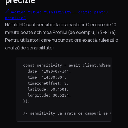
precizie
Section titled “Sensitivity — critic pentru
precizie”
Hărțile HD sunt sensibile la ora nașterii. O eroare de 10
minute poate schimba Profilul (de exemplu, 1/3 → 1/4).
Pentru utilizatorii care nu cunosc ora exactă, rulează o
analiză de sensibilitate:
const 
sensitivity
 = await 
client
.
hdSensitivit
date: 
'
1990-07-14
'
,
time: 
'
14:30:00
'
,
timezoneOffset: 
3
,
latitude: 
50.4501
,
longitude: 
30.5234
,
}
);
// sensitivity va arăta ce câmpuri se vor sch