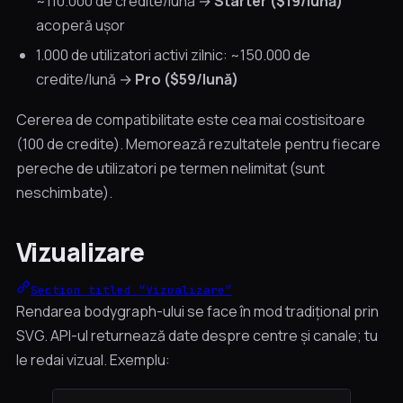
~110.000 de credite/lună →
Starter ($19/lună)
acoperă ușor
1.000 de utilizatori activi zilnic: ~150.000 de
credite/lună →
Pro ($59/lună)
Cererea de compatibilitate este cea mai costisitoare
(100 de credite). Memorează rezultatele pentru fiecare
pereche de utilizatori pe termen nelimitat (sunt
neschimbate).
Vizualizare
Section titled “Vizualizare”
Rendarea bodygraph-ului se face în mod tradițional prin
SVG. API-ul returnează date despre centre și canale; tu
le redai vizual. Exemplu: