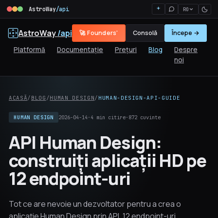
AstroWay
/api
RO
AstroWay
/api
🚀 Founders'
Consolă
Începe →
Platformă
Documentație
Prețuri
Blog
Despre
noi
ACASĂ
/
BLOG
/
HUMAN DESIGN
/
HUMAN-DESIGN-API-GUIDE
HUMAN DESIGN
2026-04-14
·
4 min citire
·
872 cuvinte
API Human Design:
construiți aplicații HD pe
12 endpoint-uri
Tot ce are nevoie un dezvoltator pentru a crea o
aplicație Human Design prin API. 12 endpoint-uri,