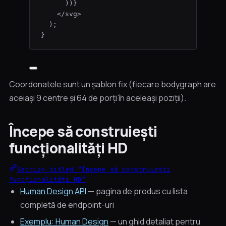
))
}
</
svg
>
);
}
Coordonatele sunt un șablon fix (fiecare bodygraph are
aceiași 9 centre și 64 de porți în aceleași poziții).
Începe să construiești
funcționalități HD
Section titled “Începe să construiești
funcționalități HD”
Human Design API
— pagina de produs cu lista
completă de endpoint-uri
Exemplu: Human Design
— un ghid detaliat pentru