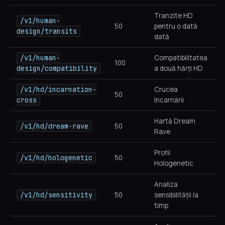
Tranzite HD
/v1/human-
50
pentru o dată
design/transits
dată
/v1/human-
Compatibilitatea
100
design/compatibility
a două hărți HD
/v1/hd/incarnation-
Crucea
50
cross
Incarnării
Hartă Dream
/v1/hd/dream-rave
50
Rave
Profil
/v1/hd/hologenetic
50
Hologenetic
Analiza
/v1/hd/sensitivity
50
sensibilității la
timp