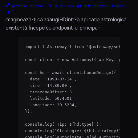
Section titled “Cum să adaugi funcționalitatea
HD”
Imaginează-ți că adaugi HD într-o aplicație astrologică
existentă. Începe cu endpoint-ul principal:
import
 { Astroway } 
from
'
@astroway/sdk
'
;
const 
client
 = 
new
Astroway
(
{ apiKey: 
process
const 
hd
 = await 
client
.
humanDesign
(
{
date: 
'
1990-07-14
'
,
time: 
'
14:30:00
'
,
timezoneOffset: 
3
,
latitude: 
50.4501
,
longitude: 
30.5234
,
}
);
console
.
log
(
`
Tip: 
${
hd
.
type
}
`
);         
// de
console
.
log
(
`
Strategie: 
${
hd
.
strategy
}
`
); 
// 
console
.
log
(
`
Autoritate: 
${
hd
.
authority
}
`
); 
/