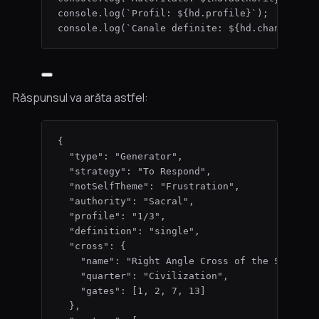
console
.
log
(
`
Profil: 
${
hd
.
profile
}
`
);   
// de
console
.
log
(
`
Canale definite: 
${
hd
.
channels
.
l
Răspunsul va arăta astfel:
{
"type"
: 
"
Generator
"
,
"strategy"
: 
"
To Respond
"
,
"notSelfTheme"
: 
"
Frustration
"
,
"authority"
: 
"
Sacral
"
,
"profile"
: 
"
1/3
"
,
"definition"
: 
"
single
"
,
"cross"
: {
"name"
: 
"
Right Angle Cross of the Sphinx
"
"quarter"
: 
"
Civilization
"
,
"gates"
: [
1
, 
2
, 
7
, 
13
]
},