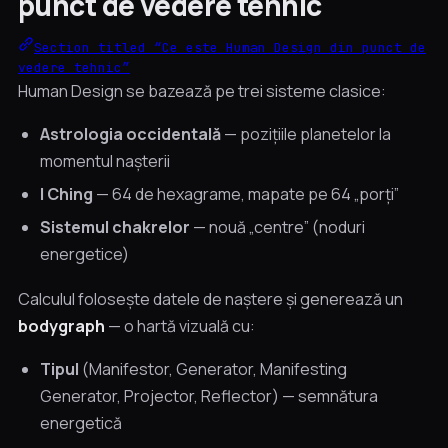
punct de vedere tehnic
Section titled “Ce este Human Design din punct de
vedere tehnic”
Human Design se bazează pe trei sisteme clasice:
Astrologia occidentală
— pozițiile planetelor la
momentul nașterii
I Ching
— 64 de hexagrame, mapate pe 64 „porți”
Sistemul chakrelor
— nouă „centre” (noduri
energetice)
Calculul folosește datele de naștere și generează un
bodygraph
— o hartă vizuală cu:
Tipul
(Manifestor, Generator, Manifesting
Generator, Projector, Reflector) — semnătura
energetică