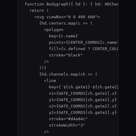
function
Bodygraph
(
{ 
hd
 }
:
 { hd
:
HDChart
 }
)
 {
return
 (
<
svg
viewBox
=
"
0 0 400 600
"
>
{
hd
.
centers
.
map
(
c
=>
 (
<
polygon
key
=
{
c
.
name
}
points
=
{
CENTER_COORDS
[c
.
name
]
}
fill
=
{
c
.
defined
?
CENTER_COLORS
[c
.
n
stroke
=
"
black
"
/>
))
}
{
hd
.
channels
.
map
(
ch
=>
 (
<
line
key
=
{
`
${
ch
.
gate1
}
-
${
ch
.
gate2
}
`
}
x1
=
{
GATE_COORDS
[ch
.
gate1
]
.
x
}
y1
=
{
GATE_COORDS
[ch
.
gate1
]
.
y
}
x2
=
{
GATE_COORDS
[ch
.
gate2
]
.
x
}
y2
=
{
GATE_COORDS
[ch
.
gate2
]
.
y
}
stroke
=
"
#d4a84c
"
strokeWidth
=
"
3
"
/>