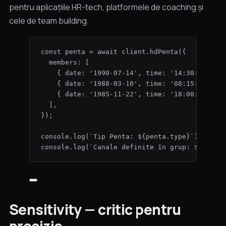
pentru aplicațiile HR-tech, platformele de coaching și
cele de team building.
const 
penta
 = await 
client
.
hdPenta
(
{
members:
 [
{ date: 
'
1990-07-14
'
, time: 
'
14:30:00
'
, t
{ date: 
'
1988-03-10
'
, time: 
'
08:15:00
'
, t
{ date: 
'
1985-11-22
'
, time: 
'
18:00:00
'
, t
]
,
}
);
console
.
log
(
`
Tip Penta: 
${
penta
.
type
}
`
);
console
.
log
(
`
Canale definite în grup: 
${
penta
Sensitivity — critic pentru