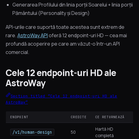
Generarea Profilului din linia porții Soarelui + linia porții
Pământului (Personality și Design)
API-urile care suportă toate acestea sunt extrem de
rare.
AstroWay API
oferă 12 endpoint-uri HD — cea mai
profundă acoperire pe care am văzut-o într-un API
comercial.
Cele 12 endpoint-uri HD ale
AstroWay
Section titled “Cele 12 endpoint-uri HD ale
AstroWay”
ENDPOINT
CREDITE
CE RETURNEAZĂ
Hartă HD
/v1/human-design
50
completă