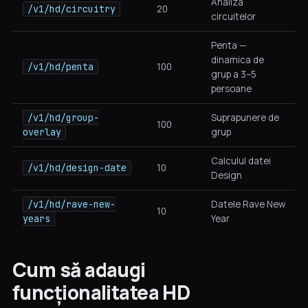
Analiza
/v1/hd/circuitry
20
circuitelor
Penta —
dinamica de
/v1/hd/penta
100
grup a 3–5
persoane
/v1/hd/group-
Suprapunere de
100
overlay
grup
Calculul datei
/v1/hd/design-date
10
Design
/v1/hd/rave-new-
Datele Rave New
10
years
Year
Cum să adaugi
funcționalitatea HD