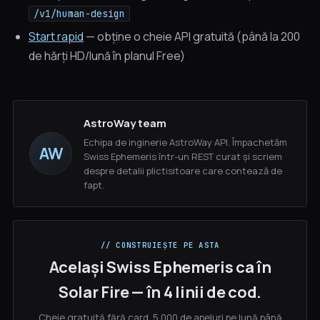
/v1/human-design
Start rapid
— obține o cheie API gratuită (până la 200
de hărți HD/lună în planul Free)
AstroWay team
Echipa de inginerie AstroWay API. Împachetăm
AW
Swiss Ephemeris într-un REST curat și scriem
despre detalii plictisitoare care contează de
fapt.
// CONSTRUIEȘTE PE ASTA
Același Swiss Ephemeris ca în
Solar Fire — în 4 linii de cod.
Cheie gratuită fără card. 5.000 de apeluri pe lună până