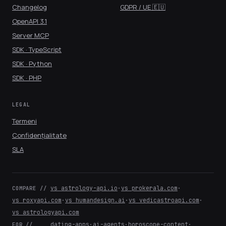
Changelog
GDPR / UE 🇪🇺
OpenAPI 3.1
Server MCP
SDK · TypeScript
SDK · Python
SDK · PHP
LEGAL
Termeni
Confidențialitate
SLA
vs astrology-api.io
·
vs prokerala.com
·
COMPARE //
vs roxyapi.com
·
vs humandesign.ai
·
vs vedicastroapi.com
·
vs astrologyapi.com
dating-apps
·
ai-agents
·
horoscope-content
·
FOR //