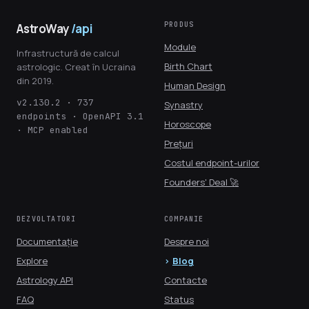
PRODUS
AstroWay
/api
Module
Infrastructură de calcul
Birth Chart
astrologic. Creat în Ucraina
din 2019.
Human Design
v2.130.2 · 737
Synastry
endpoints · OpenAPI 3.1
Horoscope
· MCP enabled
Prețuri
Costul endpoint-urilor
Founders' Deal 🚀
DEZVOLTATORI
COMPANIE
Documentație
Despre noi
Explore
Blog
Astrology API
Contacte
FAQ
Status