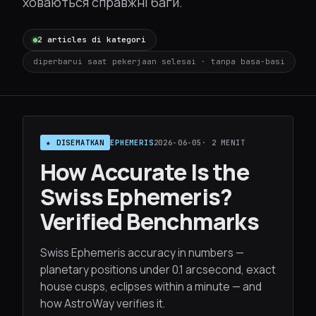
ховаються справжні баги.
2 articles di kategori
diperbarui saat pekerjaan selesai · tanpa basa-basi
★ DISEMATKAN
EPHEMERIS
2026-06-05
· 2 MENIT
How Accurate Is the
Swiss Ephemeris?
Verified Benchmarks
Swiss Ephemeris accuracy in numbers —
planetary positions under 0.1 arcsecond, exact
house cusps, eclipses within a minute — and
how AstroWay verifies it.