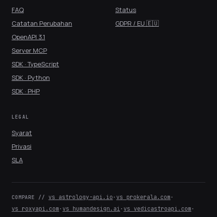
FAQ
Status
Catatan Perubahan
GDPR / EU 🇪🇺
OpenAPI 3.1
Server MCP
SDK · TypeScript
SDK · Python
SDK · PHP
LEGAL
Syarat
Privasi
SLA
vs astrology-api.io
·
vs prokerala.com
·
COMPARE //
vs roxyapi.com
·
vs humandesign.ai
·
vs vedicastroapi.com
·