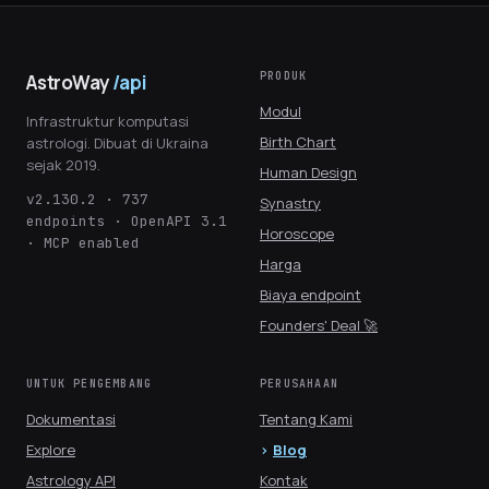
PRODUK
AstroWay
/api
Modul
Infrastruktur komputasi
Birth Chart
astrologi. Dibuat di Ukraina
sejak 2019.
Human Design
v2.130.2 · 737
Synastry
endpoints · OpenAPI 3.1
Horoscope
· MCP enabled
Harga
Biaya endpoint
Founders' Deal 🚀
UNTUK PENGEMBANG
PERUSAHAAN
Dokumentasi
Tentang Kami
Explore
Blog
Astrology API
Kontak