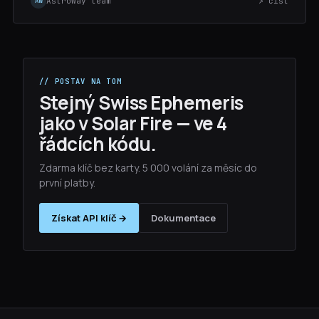
AstroWay team
↗ číst
AW
// POSTAV NA TOM
Stejný Swiss Ephemeris
jako v Solar Fire — ve 4
řádcích kódu.
Zdarma klíč bez karty. 5 000 volání za měsíc do
první platby.
Získat API klíč →
Dokumentace