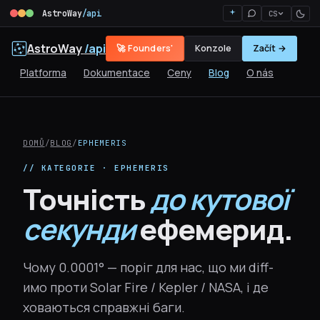
AstroWay
/api
CS
AstroWay
/api
🚀 Founders'
Konzole
Začít →
Platforma
Dokumentace
Ceny
Blog
O nás
DOMŮ
/
BLOG
/
EPHEMERIS
// KATEGORIE · EPHEMERIS
Точність
до кутової
секунди
ефемерид.
Чому 0.0001° — поріг для нас, що ми diff-
имо проти Solar Fire / Kepler / NASA, і де
ховаються справжні баги.