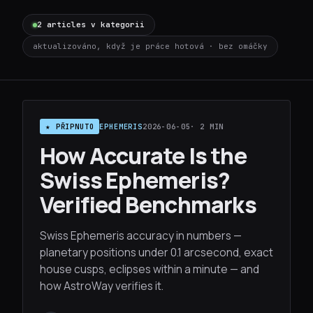
2 articles v kategorii
aktualizováno, když je práce hotová · bez omáčky
★ PŘIPNUTO
EPHEMERIS
2026-06-05
· 2 MIN
How Accurate Is the
Swiss Ephemeris?
Verified Benchmarks
Swiss Ephemeris accuracy in numbers —
planetary positions under 0.1 arcsecond, exact
house cusps, eclipses within a minute — and
how AstroWay verifies it.