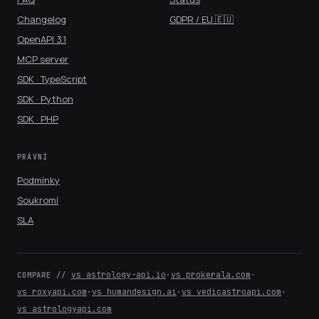
Changelog
GDPR / EU 🇪🇺
OpenAPI 3.1
MCP server
SDK · TypeScript
SDK · Python
SDK · PHP
PRÁVNÍ
Podmínky
Soukromí
SLA
vs astrology-api.io
·
vs prokerala.com
·
COMPARE //
vs roxyapi.com
·
vs humandesign.ai
·
vs vedicastroapi.com
·
vs astrologyapi.com