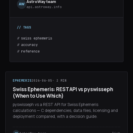
AstroWay team
AW
api.astroway.info
#
swiss ephemeris
#
accuracy
#
reference
EPHEMERIS
2026-06-05
· 2 MIN
Swiss Ephemeris: REST API vs pyswisseph
(When to Use Which)
pyswisseph vs a REST API for Swiss Ephemeris
calculations — C dependencies, data files, licensing and
deployment compared, with a decision guide.