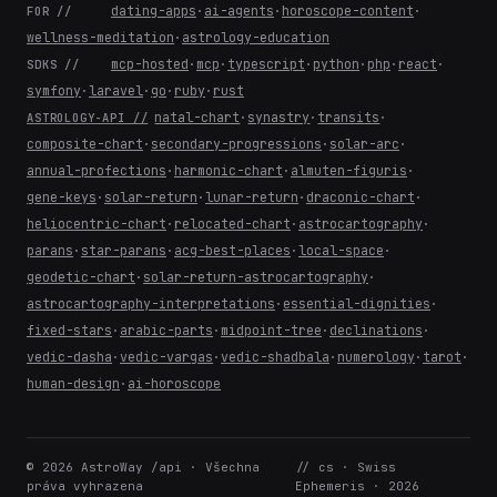
dating-apps
·
ai-agents
·
horoscope-content
·
FOR //
wellness-meditation
·
astrology-education
mcp-hosted
·
mcp
·
typescript
·
python
·
php
·
react
·
SDKS //
symfony
·
laravel
·
go
·
ruby
·
rust
natal-chart
·
synastry
·
transits
·
ASTROLOGY-API //
composite-chart
·
secondary-progressions
·
solar-arc
·
annual-profections
·
harmonic-chart
·
almuten-figuris
·
gene-keys
·
solar-return
·
lunar-return
·
draconic-chart
·
heliocentric-chart
·
relocated-chart
·
astrocartography
·
parans
·
star-parans
·
acg-best-places
·
local-space
·
geodetic-chart
·
solar-return-astrocartography
·
astrocartography-interpretations
·
essential-dignities
·
fixed-stars
·
arabic-parts
·
midpoint-tree
·
declinations
·
vedic-dasha
·
vedic-vargas
·
vedic-shadbala
·
numerology
·
tarot
·
human-design
·
ai-horoscope
© 2026 AstroWay /api · Všechna
// cs · Swiss
práva vyhrazena
Ephemeris · 2026