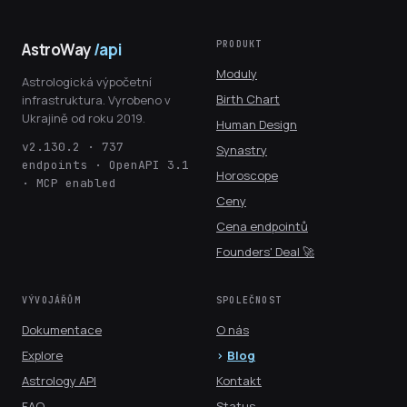
PRODUKT
AstroWay
/api
Moduly
Astrologická výpočetní
Birth Chart
infrastruktura. Vyrobeno v
Ukrajině od roku 2019.
Human Design
v2.130.2 · 737
Synastry
endpoints · OpenAPI 3.1
Horoscope
· MCP enabled
Ceny
Cena endpointů
Founders' Deal 🚀
VÝVOJÁŘŮM
SPOLEČNOST
Dokumentace
O nás
Explore
Blog
Astrology API
Kontakt
FAQ
Status