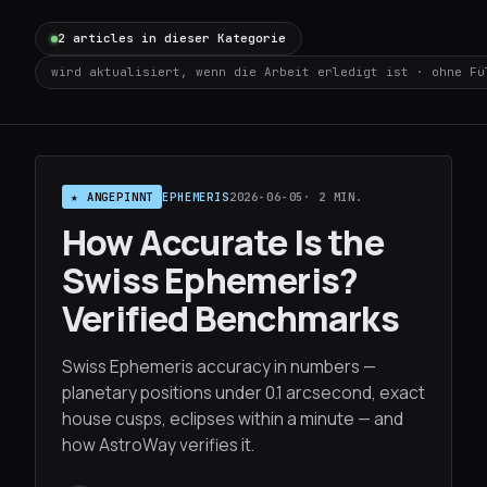
2 articles in dieser Kategorie
wird aktualisiert, wenn die Arbeit erledigt ist · ohne Fü
★ ANGEPINNT
EPHEMERIS
2026-06-05
· 2 MIN.
How Accurate Is the
Swiss Ephemeris?
Verified Benchmarks
Swiss Ephemeris accuracy in numbers —
planetary positions under 0.1 arcsecond, exact
house cusps, eclipses within a minute — and
how AstroWay verifies it.