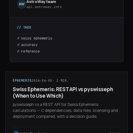
AstroWay team
AW
api.astroway.info
#
swiss ephemeris
#
accuracy
#
reference
EPHEMERIS
2026-06-05
· 2 MIN.
Swiss Ephemeris: REST API vs pyswisseph
(When to Use Which)
pyswisseph vs a REST API for Swiss Ephemeris
calculations — C dependencies, data files, licensing and
deployment compared, with a decision guide.