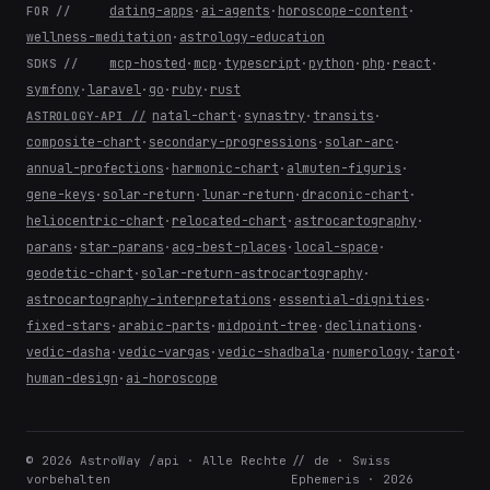
dating-apps
·
ai-agents
·
horoscope-content
·
FOR //
wellness-meditation
·
astrology-education
mcp-hosted
·
mcp
·
typescript
·
python
·
php
·
react
·
SDKS //
symfony
·
laravel
·
go
·
ruby
·
rust
natal-chart
·
synastry
·
transits
·
ASTROLOGY-API //
composite-chart
·
secondary-progressions
·
solar-arc
·
annual-profections
·
harmonic-chart
·
almuten-figuris
·
gene-keys
·
solar-return
·
lunar-return
·
draconic-chart
·
heliocentric-chart
·
relocated-chart
·
astrocartography
·
parans
·
star-parans
·
acg-best-places
·
local-space
·
geodetic-chart
·
solar-return-astrocartography
·
astrocartography-interpretations
·
essential-dignities
·
fixed-stars
·
arabic-parts
·
midpoint-tree
·
declinations
·
vedic-dasha
·
vedic-vargas
·
vedic-shadbala
·
numerology
·
tarot
·
human-design
·
ai-horoscope
© 2026 AstroWay /api · Alle Rechte
// de · Swiss
vorbehalten
Ephemeris · 2026