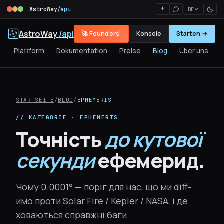
AstroWay
/api
DE
AstroWay
/api
🚀 Founders'
Konsole
Starten →
Plattform
Dokumentation
Preise
Blog
Über uns
STARTSEITE
/
BLOG
/
EPHEMERIS
// KATEGORIE · EPHEMERIS
Точність
до кутової
секунди
ефемерид.
Чому 0.0001° — поріг для нас, що ми diff-
имо проти Solar Fire / Kepler / NASA, і де
ховаються справжні баги.