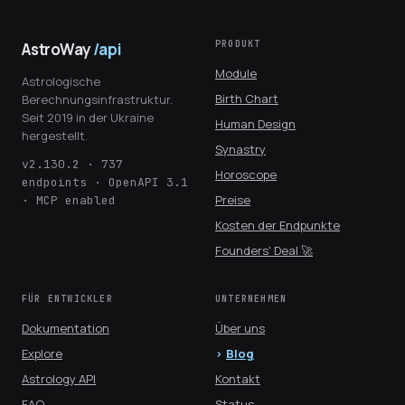
PRODUKT
AstroWay
/api
Module
Astrologische
Birth Chart
Berechnungsinfrastruktur.
Seit 2019 in der Ukraine
Human Design
hergestellt.
Synastry
v2.130.2 · 737
Horoscope
endpoints · OpenAPI 3.1
Preise
· MCP enabled
Kosten der Endpunkte
Founders' Deal 🚀
FÜR ENTWICKLER
UNTERNEHMEN
Dokumentation
Über uns
Explore
Blog
Astrology API
Kontakt
FAQ
Status