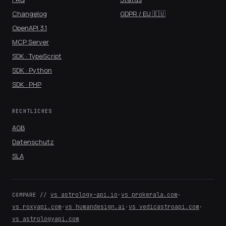
Changelog
GDPR / EU 🇪🇺
OpenAPI 3.1
MCP Server
SDK · TypeScript
SDK · Python
SDK · PHP
RECHTLICHES
AGB
Datenschutz
SLA
vs astrology-api.io
·
vs prokerala.com
·
COMPARE //
vs roxyapi.com
·
vs humandesign.ai
·
vs vedicastroapi.com
·
vs astrologyapi.com