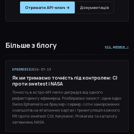
Отримати API-ключ →
Документація
Більше з блогу
усі дописи →
EPHEMERIS
2026-07-19
Як ми тримаємо точність під контролем: CI
проти swetest і NASA
Точність в астро-API легко деградує від одного
рефакторингу ефемерид. Розбираємо захист: одне ядро
Swiss Ephemeris на браузер і сервер, сотні заморожених
снапшотів на еталонних картах і триангуляція кожного
PR проти swetest CGI, Kerykeion, Prokerala та каталогу
затемнень NASA.