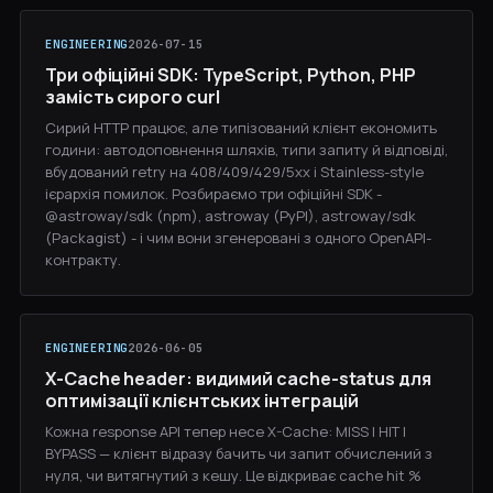
ENGINEERING
2026-07-15
Три офіційні SDK: TypeScript, Python, PHP
замість сирого curl
Сирий HTTP працює, але типізований клієнт економить
години: автодоповнення шляхів, типи запиту й відповіді,
вбудований retry на 408/409/429/5xx і Stainless-style
ієрархія помилок. Розбираємо три офіційні SDK -
@astroway/sdk (npm), astroway (PyPI), astroway/sdk
(Packagist) - і чим вони згенеровані з одного OpenAPI-
контракту.
ENGINEERING
2026-06-05
X-Cache header: видимий cache-status для
оптимізації клієнтських інтеграцій
Кожна response API тепер несе X-Cache: MISS | HIT |
BYPASS — клієнт відразу бачить чи запит обчислений з
нуля, чи витягнутий з кешу. Це відкриває cache hit %