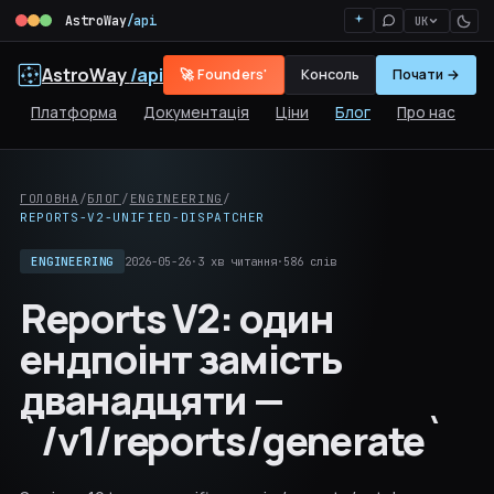
AstroWay
/api
UK
AstroWay
/api
🚀 Founders'
Консоль
Почати →
Платформа
Документація
Ціни
Блог
Про нас
ГОЛОВНА
/
БЛОГ
/
ENGINEERING
/
REPORTS-V2-UNIFIED-DISPATCHER
ENGINEERING
2026-05-26
·
3 хв читання
·
586 слів
Reports V2: один
ендпоінт замість
дванадцяти —
`/v1/reports/generate`