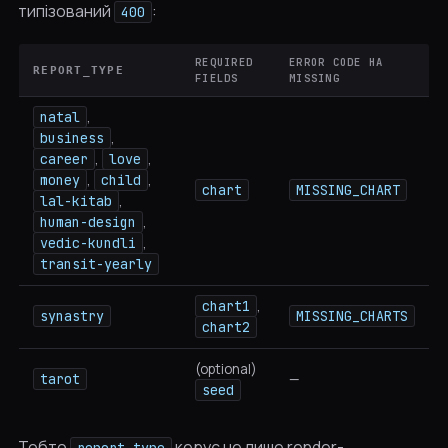
типізований
:
400
REQUIRED
ERROR CODE НА
REPORT_TYPE
FIELDS
MISSING
natal
,
business
,
career
,
love
,
money
,
child
,
chart
MISSING_CHART
lal-kitab
,
human-design
,
vedic-kundli
,
transit-yearly
chart1
,
synastry
MISSING_CHARTS
chart2
(optional)
tarot
—
seed
Тобто
керує не лише render-