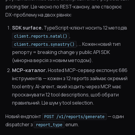
pricing tier. Це чесно по REST-канону, але створює
DX-проблему на двох рівнях:
SDK surface.
TypeScript-клієнт носить 12 методів
,
client.reports.natal()
, … Кожен новий тип
client.reports.synastry()
репорту = breaking change у public API SDK
(мінорна версія з новим методом).
MCP-каталог.
Hosted MCP-сервер експонує 686
інструментів — кожен з 12 reports займає окремий
tool entry. AI-агент, який ходить через MCP, має
просканувати 12 tool descriptions, щоб обрати
правильний. Це шум у tool selection.
Новий ендпоінт
— один
POST /v1/reports/generate
dispatcher з
enum.
report_type