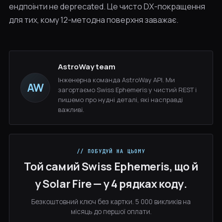
ендпоінти не deprecated. Це чисто DX-покращення
для тих, кому 12-методна поверхня заважає.
AstroWay team
Інженерна команда AstroWay API. Ми
AW
загортаємо Swiss Ephemeris у чистий REST і
пишемо про нудні деталі, які насправді
важливі.
// ПОБУДУЙ НА ЦЬОМУ
Той самий Swiss Ephemeris, що й
у Solar Fire — у 4 рядках коду.
Безкоштовний ключ без картки. 5 000 викликів на
місяць до першої оплати.