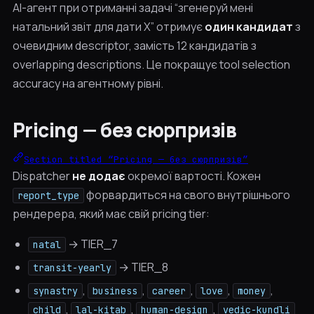
AI-агент при отриманні задачі “згенеруй мені
натальний звіт для дати X” отримує
один кандидат
з
очевидним descriptor, замість 12 кандидатів з
overlapping descriptions. Це покращує tool selection
accuracy на агентному рівні.
Pricing — без сюрпризів
Section titled “Pricing — без сюрпризів”
Dispatcher
не додає
окремої вартості. Кожен
форвардиться на свого внутрішнього
report_type
рендерера, який має свій pricing tier:
→ TIER_7
natal
→ TIER_8
transit-yearly
,
,
,
,
,
synastry
business
career
love
money
,
,
,
child
lal-kitab
human-design
vedic-kundli