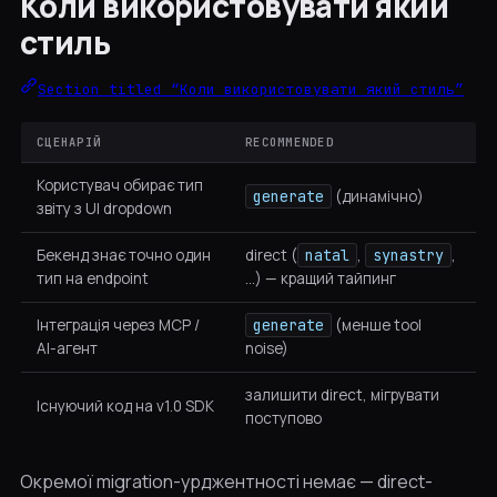
Коли використовувати який
стиль
Section titled “Коли використовувати який стиль”
СЦЕНАРІЙ
RECOMMENDED
Користувач обирає тип
generate
(динамічно)
звіту з UI dropdown
Бекенд знає точно один
direct (
natal
,
synastry
,
тип на endpoint
…) — кращий тайпинг
Інтеграція через MCP /
generate
(менше tool
AI-агент
noise)
залишити direct, мігрувати
Існуючий код на v1.0 SDK
поступово
Окремої migration-урджентності немає — direct-