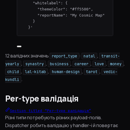
"whitelabel": {
"themeColor": "#ff5500",
"reportName": "My Cosmic Map"
}
}
'
12 валідних значень
:
,
report_type
natal
transit-
,
,
,
,
,
,
yearly
synastry
business
career
love
money
,
,
,
,
child
lal-kitab
human-design
tarot
vedic-
.
kundli
Per-type валідація
Section titled “Per-type валідація”
Різні типи потребують різних payload-полів.
Dispatcher робить валідацію у handler-і й повертає