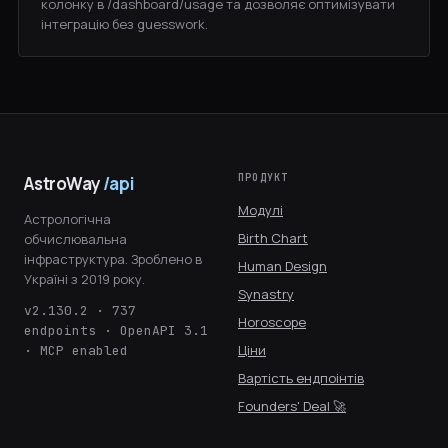
колонку в /dashboard/usage та дозволяє оптимізувати
інтеграцію без guesswork.
ПРОДУКТ
AstroWay
/api
Модулі
Астрологічна
Birth Chart
обчислювальна
інфраструктура. Зроблено в
Human Design
Україні з 2019 року.
Synastry
v2.130.2 · 737
Horoscope
endpoints · OpenAPI 3.1
Ціни
· MCP enabled
Вартість ендпоінтів
Founders' Deal 🚀