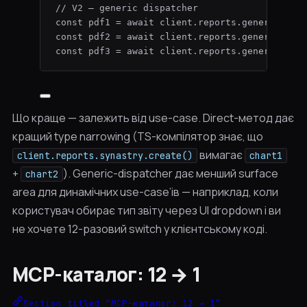
// V2 — generic dispatcher
const 
pdf1
 = await 
client
.
reports
.
generate
(
{ 
const 
pdf2
 = await 
client
.
reports
.
generate
(
{ 
const 
pdf3
 = await 
client
.
reports
.
generate
(
{ 
Що краще — залежить від use-case. Direct-метод дає
кращий type narrowing (TS-компілятор знає, що
вимагає
client.reports.synastry.create()
chart1
+
). Generic-dispatcher дає менший surface
chart2
area для динамічних use-case’ів — наприклад, коли
користувач обирає тип звіту через UI dropdown і ви
не хочете 12-разовий switch у клієнтському коді.
MCP-каталог: 12 → 1
Section titled “MCP-каталог: 12 → 1”