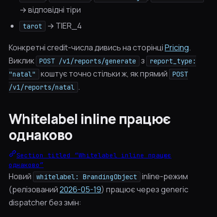
→ відповідні тіри
→ TIER_4
tarot
Конкретні credit-числа дивись на сторінці
Pricing
.
Виклик
з
POST /v1/reports/generate
report_type:
коштує точно стільки ж, як прямий
"natal"
POST
.
/v1/reports/natal
Whitelabel inline працює
однаково
Section titled “Whitelabel inline працює
однаково”
Новий
inline-режим
whitelabel: BrandingObject
(релізований
2026-05-19
) працює через generic
dispatcher без змін: