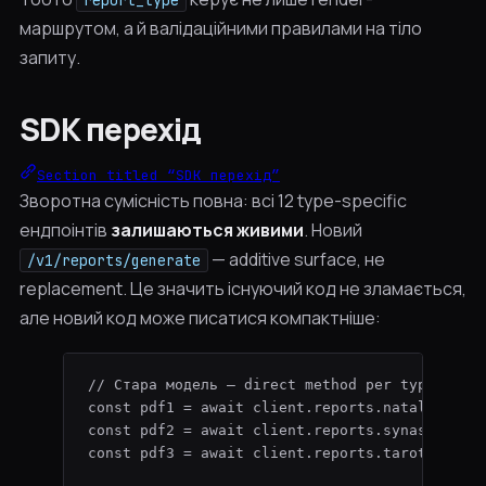
report_type
маршрутом, а й валідаційними правилами на тіло
запиту.
SDK перехід
Section titled “SDK перехід”
Зворотна сумісність повна: всі 12 type-specific
ендпоінтів
залишаються живими
. Новий
— additive surface, не
/v1/reports/generate
replacement. Це значить існуючий код не зламається,
але новий код може писатися компактніше:
// Стара модель — direct method per type
const 
pdf1
 = await 
client
.
reports
.
natal
.
creat
const 
pdf2
 = await 
client
.
reports
.
synastry
.
cr
const 
pdf3
 = await 
client
.
reports
.
tarot
.
creat