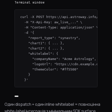
Terminal window
curl
-X
POST
https://api.astroway.info/v1/rep
-H
"
X-Api-Key: aw_live_...
"
\
-H
"
Content-Type: application/json
"
\
-d
'
{
"report_type": "synastry",
"chart1": { ... },
"chart2": { ... },
"whitelabel": {
"companyName": "Acme Astrology",
"logoUrl": "https://cdn.example.com/log
"themeColor": "#ff5500"
}
}
'
Один dispatch + один inline whitelabel = повноцінна
white-label інтеграція з мінімальним SDK surface.