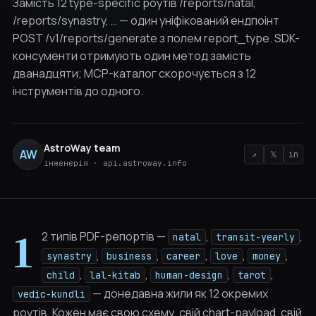
Замість 12 type-specific роутів /reports/natal,
/reports/synastry, … — один уніфікований ендпоінт
POST /v1/reports/generate з полем report_type. SDK-
консументи отримують один метод замість
дванадцяти; MCP-каталог скорочується з 12
інструментів до одного.
AstroWay team
AW
↗
𝕏
in
інженерія · api.astroway.info
1
2 типів PDF-репортів —
,
,
natal
transit-yearly
,
,
,
,
,
synastry
business
career
love
money
,
,
,
,
child
lal-kitab
human-design
tarot
— донедавна жили як 12 окремих
vedic-kundli
роутів. Кожен має свою схему, свій chart-payload, свій