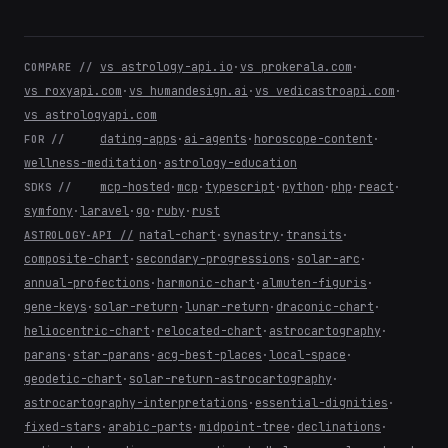
vs astrology-api.io
·
vs prokerala.com
·
COMPARE //
vs roxyapi.com
·
vs humandesign.ai
·
vs vedicastroapi.com
·
vs astrologyapi.com
dating-apps
·
ai-agents
·
horoscope-content
·
FOR //
wellness-meditation
·
astrology-education
mcp-hosted
·
mcp
·
typescript
·
python
·
php
·
react
·
SDKS //
symfony
·
laravel
·
go
·
ruby
·
rust
natal-chart
·
synastry
·
transits
·
ASTROLOGY-API //
composite-chart
·
secondary-progressions
·
solar-arc
·
annual-profections
·
harmonic-chart
·
almuten-figuris
·
gene-keys
·
solar-return
·
lunar-return
·
draconic-chart
·
heliocentric-chart
·
relocated-chart
·
astrocartography
·
parans
·
star-parans
·
acg-best-places
·
local-space
·
geodetic-chart
·
solar-return-astrocartography
·
astrocartography-interpretations
·
essential-dignities
·
fixed-stars
·
arabic-parts
·
midpoint-tree
·
declinations
·