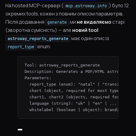
На hosted MCP-сервері (
) було 12
mcp.astroway.info
окремих tools, кожен з повним описом параметрів.
Після додавання
ми
не видаляємо
старі
generate
(зворотна сумісність) — але
новий tool
має один опис із
astroway_reports_generate
enum:
report_type
Tool: astroway_reports_generate
Description: Generates a PDF/HTML astrology r
Parameters:
report_type (enum): "natal" | "transit-year
chart (object, required for most types): bi
chart1, chart2 (objects, required for synas
language (string): "uk" | "en" | ...
whitelabel (boolean | object): branding ove