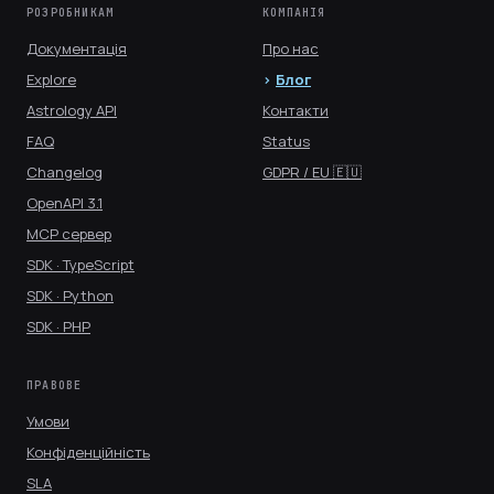
РОЗРОБНИКАМ
КОМПАНІЯ
Документація
Про нас
Explore
Блог
Astrology API
Контакти
FAQ
Status
Changelog
GDPR / EU 🇪🇺
OpenAPI 3.1
MCP сервер
SDK · TypeScript
SDK · Python
SDK · PHP
ПРАВОВЕ
Умови
Конфіденційність
SLA