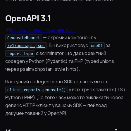
OpenAPI 3.1
Section titled “OpenAPI 3.1”
— окремий компонент у
GenerateReport
. Він використовує
за
/v1/openapi.json
oneOf
discriminator, що дає коректний
report_type
codegen у Python (Pydantic) та PHP (typed unions
через psalm/phpstan-style hints).
Наступний codegen-реліз SDK додасть метод
у всіх трьох пакетах (TS /
client.reports.generate()
Python / PHP). До того часу можете викликати через
generic HTTP-клієнт у вашому SDK — пейлоад
документований у OpenAPI.