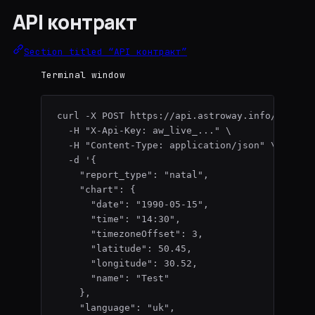
API контракт
Section titled “API контракт”
Terminal window
curl
-X
POST
https://api.astroway.info/v1/rep
-H
"
X-Api-Key: aw_live_...
"
\
-H
"
Content-Type: application/json
"
\
-d
'
{
"report_type": "natal",
"chart": {
"date": "1990-05-15",
"time": "14:30",
"timezoneOffset": 3,
"latitude": 50.45,
"longitude": 30.52,
"name": "Test"
},
"language": "uk",