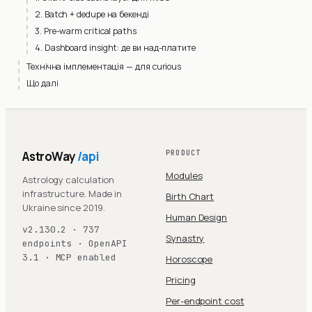
2. Batch + dedupe на бекенді
3. Pre-warm critical paths
4. Dashboard insight: де ви над-платите
Технічна імплементація — для curious
Що далі
AstroWay
/api
PRODUCT
Modules
Astrology calculation
infrastructure. Made in
Birth Chart
Ukraine since 2019.
Human Design
v2.130.2 · 737
Synastry
endpoints · OpenAPI
3.1 · MCP enabled
Horoscope
Pricing
Per-endpoint cost