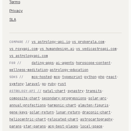
Terms
Privacy
SLA
vs astrology-api.io
·
vs prokerala.com
·
COMPARE //
vs roxyapi.com
·
vs humandesign.ai
·
vs vedicastroapi.com
·
vs astrologyapi.com
dating-apps
·
ai-agents
·
horoscope-content
·
FOR //
wellness-meditation
·
astrology-education
mcp-hosted
·
mcp
·
typescript
·
python
·
php
·
react
·
SDKS //
symfony
·
laravel
·
go
·
ruby
·
rust
natal-chart
·
synastry
·
transits
·
ASTROLOGY-API //
composite-chart
·
secondary-progressions
·
solar-arc
·
annual-profections
·
harmonic-chart
·
almuten-figuris
·
gene-keys
·
solar-return
·
lunar-return
·
draconic-chart
·
heliocentric-chart
·
relocated-chart
·
astrocartography
·
parans
·
star-parans
·
acg-best-places
·
local-space
·