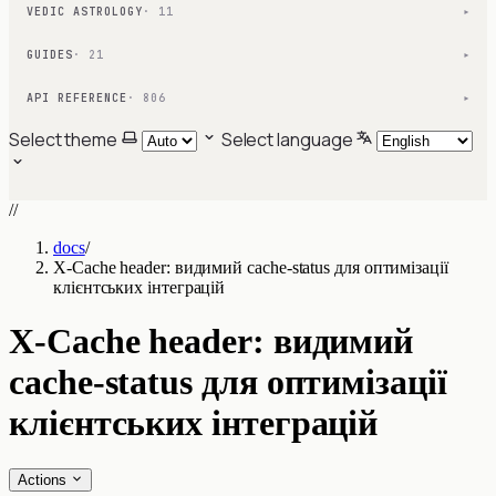
VEDIC ASTROLOGY
· 11
▾
GUIDES
· 21
▾
API REFERENCE
· 806
▾
Select theme
Select language
//
docs
/
X-Cache header: видимий cache-status для оптимізації
клієнтських інтеграцій
X-Cache header: видимий
cache-status для оптимізації
клієнтських інтеграцій
Actions