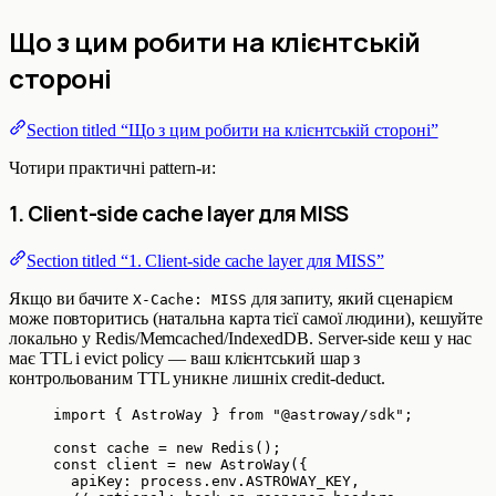
Що з цим робити на клієнтській
стороні
Section titled “Що з цим робити на клієнтській стороні”
Чотири практичні pattern-и:
1. Client-side cache layer для MISS
Section titled “1. Client-side cache layer для MISS”
Якщо ви бачите
для запиту, який сценарієм
X-Cache: MISS
може повторитись (натальна карта тієї самої людини), кешуйте
локально у Redis/Memcached/IndexedDB. Server-side кеш у нас
має TTL і evict policy — ваш клієнтський шар з
контрольованим TTL уникне лишніх credit-deduct.
import
 { AstroWay } 
from
"
@astroway/sdk
"
;
const 
cache
 = 
new
Redis
();
const 
client
 = 
new
AstroWay
(
{
apiKey: 
process
.
env
.
ASTROWAY_KEY
,