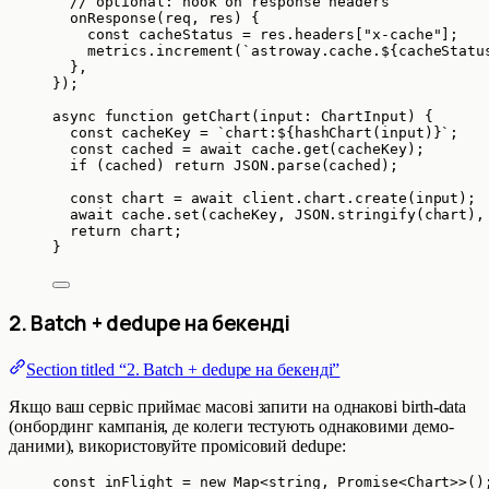
// optional: hook on response headers
onResponse
(
req
, 
res
)
 {
const
cacheStatus
 = 
res
.
headers
[
"
x-cache
"
]
;
metrics
.
increment
(
`
astroway.cache.
${
cacheStatu
},
}
);
async
function
getChart
(
input
:
ChartInput
)
 {
const 
cacheKey
 = 
`
chart:
${
hashChart
(input)
}
`
;
const 
cached
 = await 
cache
.
get
(cacheKey);
if
 (cached) 
return
JSON
.
parse
(cached);
const 
chart
 = await 
client
.
chart
.
create
(input);
await
 cache
.
set
(cacheKey
,
JSON
.
stringify
(chart)
,
return
 chart;
}
2. Batch + dedupe на бекенді
Section titled “2. Batch + dedupe на бекенді”
Якщо ваш сервіс приймає масові запити на однакові birth-data
(онбординг кампанія, де колеги тестують однаковими демо-
даними), використовуйте промісовий dedupe:
const 
inFlight
 = 
new
Map
<
string
, 
Promise
<
Chart
>>
()