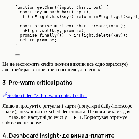
function
getChart
(
input
:
ChartInput
)
 {
const 
key
 = 
hashChart
(input);
if
 (inFlight
.
has
(key)) 
return
 inFlight
.
get
(key)
!
const 
promise
 = 
client
.
chart
.
create
(input);
inFlight
.
set
(key
,
 promise);
promise
.
finally
(
()
=>
 inFlight
.
delete
(key));
return
 promise;
}
Це не зекономить credits (кожен виклик все одно зараховує),
але прибирає затори при concurrency-сплесках.
3. Pre-warm critical paths
Section titled “3. Pre-warm critical paths”
Якщо в продукті є ритуальні чарти (популярні daily-horoscope
знаки), pre-warm-те їх scheduled cron-ом. Перший виклик дня
—
, всі наступні до evict-у —
. Користувач отримує
MISS
HIT
subsecond response.
4. Dashboard insight: де ви над-платите