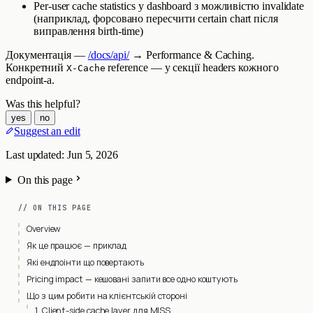
Per-user cache statistics у dashboard з можливістю invalidate
(наприклад, форсовано пересчити certain chart після
виправлення birth-time)
Документація —
/docs/api/
→ Performance & Caching.
Конкретний
reference — у секції headers кожного
X-Cache
endpoint-а.
Was this helpful?
yes
no
Suggest an edit
Last updated:
Jun 5, 2026
On this page
// ON THIS PAGE
Overview
Як це працює — приклад
Які ендпоінти що повертають
Pricing impact — кешовані запити все одно коштують
Що з цим робити на клієнтській стороні
1. Client-side cache layer для MISS