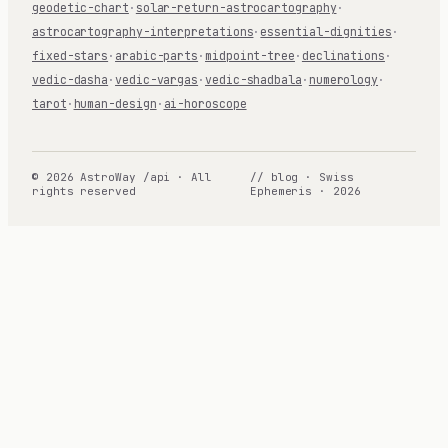
geodetic-chart
·
solar-return-astrocartography
·
astrocartography-interpretations
·
essential-dignities
·
fixed-stars
·
arabic-parts
·
midpoint-tree
·
declinations
·
vedic-dasha
·
vedic-vargas
·
vedic-shadbala
·
numerology
·
tarot
·
human-design
·
ai-horoscope
© 2026 AstroWay /api · All
// blog · Swiss
rights reserved
Ephemeris · 2026