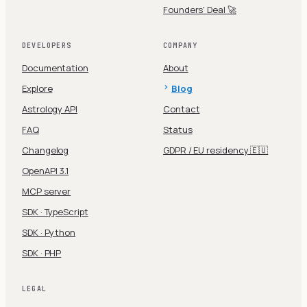
Founders' Deal 🚀
DEVELOPERS
COMPANY
Documentation
About
Explore
Blog
Astrology API
Contact
FAQ
Status
Changelog
GDPR / EU residency 🇪🇺
OpenAPI 3.1
MCP server
SDK · TypeScript
SDK · Python
SDK · PHP
LEGAL