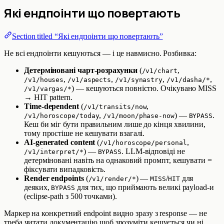
Які ендпоінти що повертають
Section titled “Які ендпоінти що повертають”
Не всі ендпоінти кешуються — і це навмисно. Розбивка:
Детерміновані чарт-розрахунки
(
,
/v1/chart
,
,
,
,
/v1/houses
/v1/aspects
/v1/synastry
/v1/dasha/*
) — кешуються повністю. Очікувано MISS
/v1/vargas/*
→ HIT pattern.
Time-dependent
(
,
/v1/transits/now
,
) —
.
/v1/horoscope/today
/v1/moon/phase-now
BYPASS
Кеш би міг бути правильним лише до кінця хвилини,
тому простіше не кешувати взагалі.
AI-generated content
(
,
/v1/horoscope/personal
) —
. LLM-відповіді не
/v1/interpret/*
BYPASS
детерміновані навіть на однаковий промпт, кешувати =
фіксувати випадковість.
Render endpoints
(
) —
/
для
/v1/render/*
MISS
HIT
деяких,
для тих, що приймають великі payload-и
BYPASS
(eclipse-path з 500 точками).
Маркер на конкретний endpoint видно зразу з response — не
треба читати документацію щоб зрозуміти кешується чи ні.