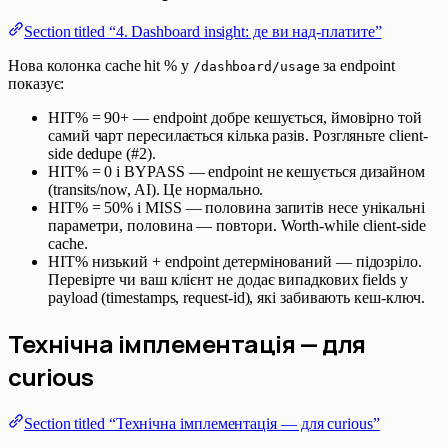
Section titled “4. Dashboard insight: де ви над-платите”
Нова колонка cache hit % у
за endpoint
/dashboard/usage
показує:
HIT% = 90+ — endpoint добре кешується, ймовірно той
самий чарт пересилається кілька разів. Розгляньте client-
side dedupe (#2).
HIT% = 0 і BYPASS — endpoint не кешується дизайном
(transits/now, AI). Це нормально.
HIT% = 50% і MISS — половина запитів несе унікальні
параметри, половина — повтори. Worth-while client-side
cache.
HIT% низький + endpoint детермінований — підозріло.
Перевірте чи ваш клієнт не додає випадкових fields у
payload (timestamps, request-id), які забивають кеш-ключ.
Технічна імплементація — для
curious
Section titled “Технічна імплементація — для curious”