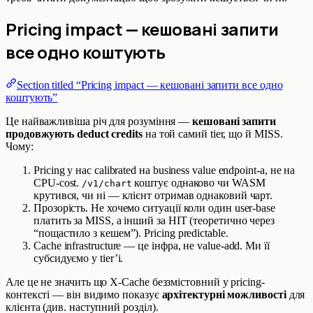
Pricing impact — кешовані запити
все одно
коштують
Section titled “Pricing impact — кешовані запити все одно
коштують”
Це найважливіша річ для розуміння —
кешовані запити
продовжують deduct credits
на той самий tier, що й MISS.
Чому:
Pricing у нас calibrated на business value endpoint-а, не на
CPU-cost.
коштує однаково чи WASM
/v1/chart
крутився, чи ні — клієнт отримав однаковий чарт.
Прозорість. Не хочемо ситуації коли один user-base
платить за MISS, а інший за HIT (теоретично через
“пощастило з кешем”). Pricing predictable.
Cache infrastructure — це інфра, не value-add. Ми її
субсидуємо у tier’і.
Але це не значить що X-Cache беззмістовний у pricing-
контексті — він видимо показує
архітектурні можливості
для
клієнта (див. наступний розділ).