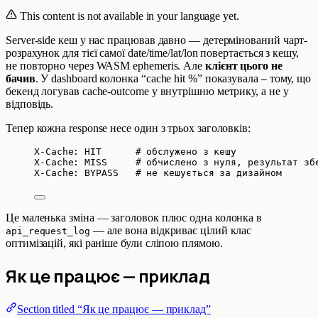
This content is not available in your language yet.
Server-side кеш у нас працював давно — детермінований чарт-
розрахунок для тієї самої date/time/lat/lon повертається з кешу,
не повторно через WASM ephemeris. Але
клієнт цього не
бачив
. У dashboard колонка “cache hit %” показувала
тому, що
—
бекенд логував cache-outcome у внутрішню метрику, а не у
відповідь.
Тепер кожна response несе один з трьох заголовків:
X-Cache: HIT      # обслужено з кешу
X-Cache: MISS     # обчислено з нуля, результат зб
X-Cache: BYPASS   # не кешується за дизайном
Це маленька зміна — заголовок плюс одна колонка в
— але вона відкриває цілий клас
api_request_log
оптимізацій, які раніше були сліпою плямою.
Як це працює — приклад
Section titled “Як це працює — приклад”