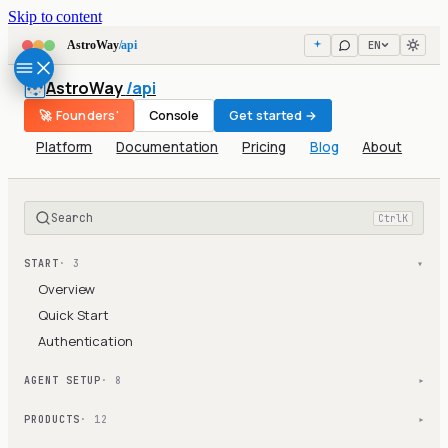
Skip to content
EN
AstroWay
/api
AstroWay
/api
🚀 Founders'
Console
Get started →
Platform
Documentation
Pricing
Blog
About
Search
Ctrl
K
START
· 3
▾
Overview
Quick Start
Authentication
AGENT SETUP
· 8
▾
PRODUCTS
· 12
▾