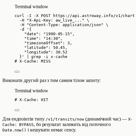
Terminal window
curl
-I
-X
POST
https://api.astroway.info/v1/chart
-H
"
X-Api-Key: aw_live_...
"
\
-H
"
Content-Type: application/json
"
\
-d
'
{
"date": "1990-05-15",
"time": "14:30",
"timezoneOffset": 3,
"latitude": 50.45,
"longitude": 30.52
}
'
|
grep
-i
x-cache
# X-Cache: MISS
Виконати другий раз з тим самим тілом запиту:
Terminal window
# X-Cache: HIT
Для ендпоінтів типу
(динамічний час) —
/v1/transits/now
X-
, бо результат залежить від поточного
Cache: BYPASS
і кешувати немає сенсу.
Date.now()