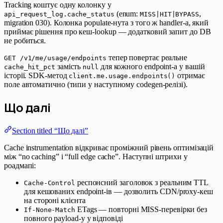
Tracking коштує одну колонку у
(enum:
,
api_request_log.cache_status
MISS|HIT|BYPASS
migration 030). Колонка populate-нута з того ж handler-а, який
приймає рішення про кеш-lookup — додатковий запит до DB
не робиться.
тепер повертає реальне
GET /v1/me/usage/endpoints
замість
для кожного endpoint-а у вашій
cache_hit_pct
null
історії. SDK-метод
отримає
client.me.usage.endpoints()
поле автоматично (типи у наступному codegen-релізі).
Що далі
Section titled “Що далі”
Cache instrumentation відкриває проміжний рівень оптимізацій
між “no caching” і “full edge cache”. Наступні штрихи у
роадмапі:
респонсний заголовок з реальним TTL
Cache-Control
для кешованих endpoint-ів — дозволить CDN/proxy-кеш
на стороні клієнта
ETags — повторні MISS-перевірки без
If-None-Match
повного payload-у у відповіді