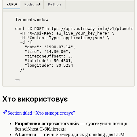
cURL
Node.js
Python
Terminal window
curl
-X
POST
https://api.astroway.info/v1/planets
-H
"
X-Api-Key: aw_live_your_key_here
"
\
-H
"
Content-Type: application/json
"
\
-d
'
{
"date": "1990-07-14",
"time": "14:30:00",
"timezoneOffset": 3,
"latitude": 50.4501,
"longitude": 30.5234
}
'
Хто використовує
Section titled “Хто використовує”
Розробники астрозастосунків
— субсекундні позиції
без self-host C-бібліотеки
AI-агенти
— точні ефемериди як grounding для LLM