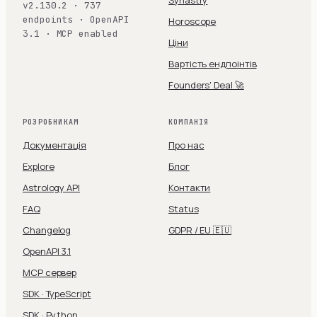
Synastry
v2.130.2 · 737
endpoints · OpenAPI
Horoscope
3.1 · MCP enabled
Ціни
Вартість ендпоінтів
Founders' Deal 🚀
РОЗРОБНИКАМ
КОМПАНІЯ
Документація
Про нас
Explore
Блог
Astrology API
Контакти
FAQ
Status
Changelog
GDPR / EU 🇪🇺
OpenAPI 3.1
MCP сервер
SDK · TypeScript
SDK · Python