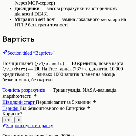
(через MCP-сервер)
Дослідники
— масові розрахунки на історичному
діапазоні DE431
Міграція з self-host
— заміна локального
на
swisseph
HTTP без втрати точності
Вартість
Section titled “Вартість”
Позиції планет (
) —
10 кредитів
, повна карта
/v1/planets
(
) —
20
. На Free тарифі (737+ ендпоінтів, 10 000
/v1/chart
кредитів/міс) — близько 1000 запитів планет на місяць
безкоштовно, без картки.
Точність розрахунків →
Триангуляція, NASA-валідація,
snapshot-тести
Швидкий старт
Перший запит за 5 хвилин
Тарифи
Від безкоштовного до Enterprise
Корисно?
так
ні
Запропонувати правку
Останнє оновлення:
4 черв. 2026 р.