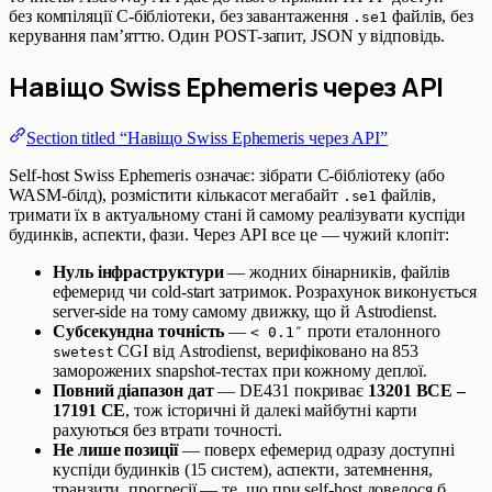
без компіляції C-бібліотеки, без завантаження
файлів, без
.se1
керування пам’яттю. Один POST-запит, JSON у відповідь.
Навіщо Swiss Ephemeris через API
Section titled “Навіщо Swiss Ephemeris через API”
Self-host Swiss Ephemeris означає: зібрати C-бібліотеку (або
WASM-білд), розмістити кількасот мегабайт
файлів,
.se1
тримати їх в актуальному стані й самому реалізувати куспіди
будинків, аспекти, фази. Через API все це — чужий клопіт:
Нуль інфраструктури
— жодних бінарників, файлів
ефемерид чи cold-start затримок. Розрахунок виконується
server-side на тому самому движку, що й Astrodienst.
Субсекундна точність
—
проти еталонного
< 0.1″
CGI від Astrodienst, верифіковано на 853
swetest
заморожених snapshot-тестах при кожному деплої.
Повний діапазон дат
— DE431 покриває
13201 BCE –
17191 CE
, тож історичні й далекі майбутні карти
рахуються без втрати точності.
Не лише позиції
— поверх ефемерид одразу доступні
куспіди будинків (15 систем), аспекти, затемнення,
транзити, прогресії — те, що при self-host довелося б