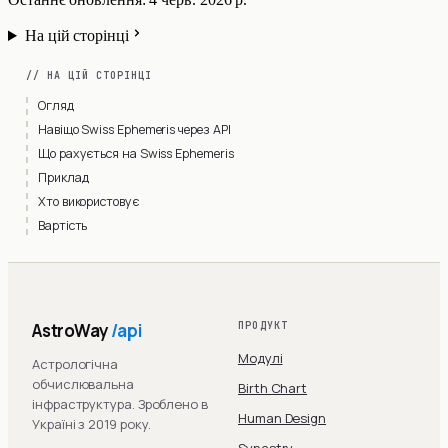
На цій сторінці
// НА ЦІЙ СТОРІНЦІ
Огляд
Навіщо Swiss Ephemeris через API
Що рахується на Swiss Ephemeris
Приклад
Хто використовує
Вартість
AstroWay
/api
ПРОДУКТ
Модулі
Астрологічна
обчислювальна
Birth Chart
інфраструктура. Зроблено в
Human Design
Україні з 2019 року.