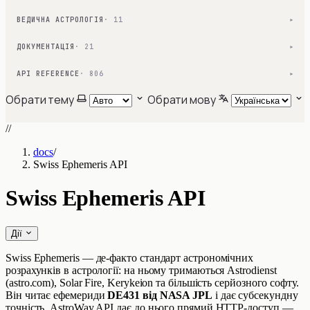
ВЕДИЧНА АСТРОЛОГІЯ
· 11
▾
ДОКУМЕНТАЦІЯ
· 21
▾
API REFERENCE
· 806
▾
Обрати тему
Обрати мову
//
docs
/
Swiss Ephemeris API
Swiss Ephemeris API
Дії
Swiss Ephemeris — де-факто стандарт астрономічних
розрахунків в астрології: на ньому тримаються Astrodienst
(astro.com), Solar Fire, Kerykeion та більшість серйозного софту.
Він читає ефемериди
DE431 від NASA JPL
і дає субсекундну
точність. AstroWay API дає до нього прямий HTTP-доступ —