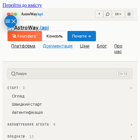
Перейти до вмісту
UK
AstroWay
/api
AstroWay
/api
🚀 Founders'
Консоль
Почати →
Платформа
Документація
Ціни
Блог
Про
нас
Пошук
Ctrl
K
СТАРТ
· 3
▾
Огляд
Швидкий старт
Автентифікація
НАЛАШТУВАННЯ АГЕНТА
· 8
▾
ПРОДУКТИ
· 12
▾