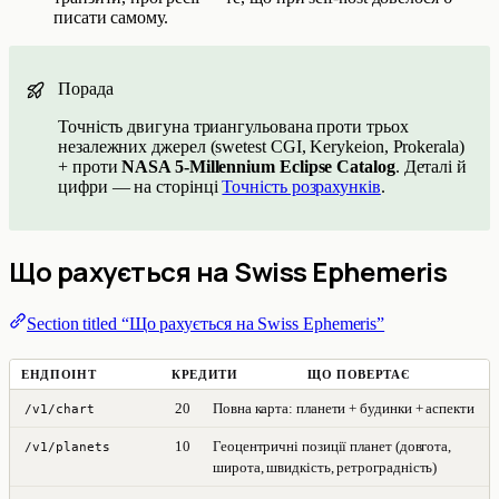
писати самому.
Порада
Точність двигуна триангульована проти трьох
незалежних джерел (swetest CGI, Kerykeion, Prokerala)
+ проти
NASA 5-Millennium Eclipse Catalog
. Деталі й
цифри — на сторінці
Точність розрахунків
.
Що рахується на Swiss Ephemeris
Section titled “Що рахується на Swiss Ephemeris”
ЕНДПОІНТ
КРЕДИТИ
ЩО ПОВЕРТАЄ
20
Повна карта: планети + будинки + аспекти
/v1/chart
10
Геоцентричні позиції планет (довгота,
/v1/planets
широта, швидкість, ретроградність)