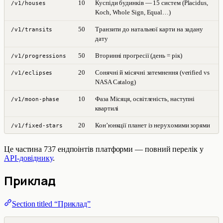
10
Куспіди будинків — 15 систем (Placidus,
/v1/houses
Koch, Whole Sign, Equal…)
50
Транзити до натальної карти на задану
/v1/transits
дату
50
Вторинні прогресії (день = рік)
/v1/progressions
20
Сонячні й місячні затемнення (verified vs
/v1/eclipses
NASA Catalog)
10
Фаза Місяця, освітленість, наступні
/v1/moon-phase
квартилі
20
Кон’юнкції планет із нерухомими зорями
/v1/fixed-stars
Це частина 737 ендпоінтів платформи — повний перелік у
API-довіднику
.
Приклад
Section titled “Приклад”