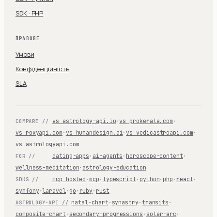
SDK · PHP
ПРАВОВЕ
Умови
Конфіденційність
SLA
vs astrology-api.io
·
vs prokerala.com
·
COMPARE //
vs roxyapi.com
·
vs humandesign.ai
·
vs vedicastroapi.com
·
vs astrologyapi.com
dating-apps
·
ai-agents
·
horoscope-content
·
FOR //
wellness-meditation
·
astrology-education
mcp-hosted
·
mcp
·
typescript
·
python
·
php
·
react
·
SDKS //
symfony
·
laravel
·
go
·
ruby
·
rust
natal-chart
·
synastry
·
transits
·
ASTROLOGY-API //
composite-chart
·
secondary-progressions
·
solar-arc
·